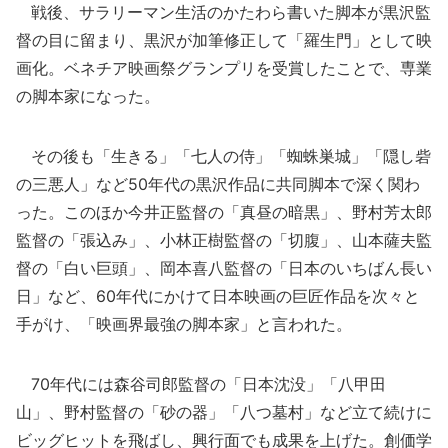
戦後、サラリーマン生活のかたわら書いた脚本が黒沢監
督の目に留まり、黒沢が加筆修正して「羅生門」として映
画化。ベネチア映画祭グランプリを受賞したことで、専業
の脚本家になった。
その後も「生きる」「七人の侍」「蜘蛛巣城」「隠し砦
の三悪人」など50年代の黒沢作品に共同脚本で深く関わ
った。このほか今井正監督の「真昼の暗黒」、野村芳太郎
監督の「張込み」、小林正樹監督の「切腹」、山本薩夫監
督の「白い巨頭」、岡本喜八監督の「日本のいちばん長い
日」など、60年代にかけて日本映画の巨匠作品を次々と
手がけ、「映画界最強の脚本家」と言われた。
70年代には森谷司郎監督の「日本沈没」「八甲田
山」、野村監督の「砂の器」「八つ墓村」など立て続けに
ビッグヒットを飛ばし、興行面でも成果を上げた。創価学