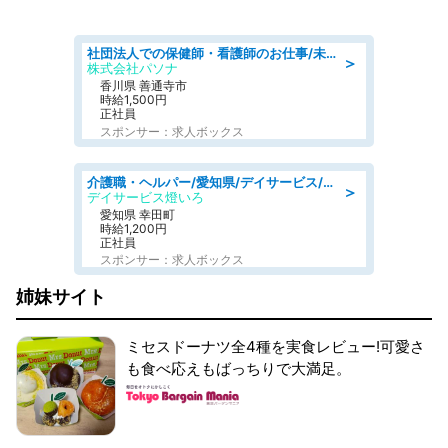
社団法人での保健師・看護師のお仕事/未経験OK/要資格:普通免許、保健師、正看護師
＞
株式会社パソナ
香川県 善通寺市
時給1,500円
正社員
スポンサー：求人ボックス
介護職・ヘルパー/愛知県/デイサービス/JR東海道本線 幸田/額田郡幸田町
＞
デイサービス燈いろ
愛知県 幸田町
時給1,200円
正社員
スポンサー：求人ボックス
姉妹サイト
ミセスドーナツ全4種を実食レビュー!可愛さ
も食べ応えもばっちりで大満足。