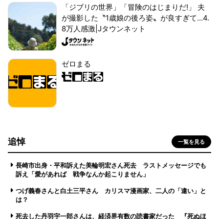
「ジブリの世界」「冒険のはじまりだ!」 夫
が撮影した〝1歳娘の後ろ姿〟が良すぎて...4.
8万人感激|Jタウンネット
ゼロまる
追悼
一覧を見る
長崎市出身・平和訴えた美輪明宏さん死去 ラストメッセージでも
訴え「愛があれば 戦争なんか起こりません」
つげ義春さんと白土三平さん カリスマ漫画家、二人の「違い」と
は？
死去した丹羽宇一郎さんは、経済界有数の読書家だった 『死ぬほ