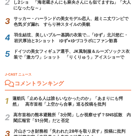
し2ショ 「海老蔵さんにも麻央さんにも似てますね」「大人
になったな～」
サッカー・ハーランドの美女モデル恋人、超ミニ丈ワンピで
色気ダダ漏れ すらり神スタイルの美貌
羽生結弦、美しいブルー基調の衣装で...「ゆず」北川悠仁・
岩沢厚治と3ショット ゆず×ゆづコラボにファン歓喜
ドイツの美女フィギュア選手、JK風制服＆ルーズソックス衣
装で「激カワ」ショット 「りくりゅう」アイスショーで
J-CAST ニュース
コメントランキング
蓮舫氏「止める人は誰もいなかったのか」「あまりにも愕
然」 高市首相「上空から合掌」巡る投稿を批判
高市首相の熊本避難所「3分間」しか視察せず？SNS拡散 内
閣広報官「51分間」だと否定
片山さつき財務相「失われた28年を取り戻す」投稿に批判