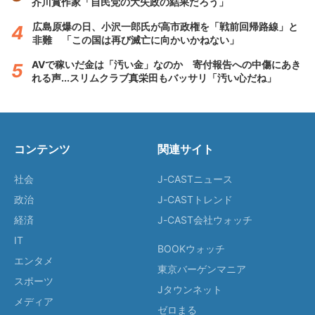
芥川賞作家「自民党の大失政の結果だろう」
広島原爆の日、小沢一郎氏が高市政権を「戦前回帰路線」と
非難 「この国は再び滅亡に向かいかねない」
AVで稼いだ金は「汚い金」なのか 寄付報告への中傷にあき
れる声...スリムクラブ真栄田もバッサリ「汚い心だね」
コンテンツ
関連サイト
社会
J-CASTニュース
政治
J-CASTトレンド
経済
J-CAST会社ウォッチ
IT
BOOKウォッチ
エンタメ
東京バーゲンマニア
スポーツ
Jタウンネット
メディア
ゼロまる