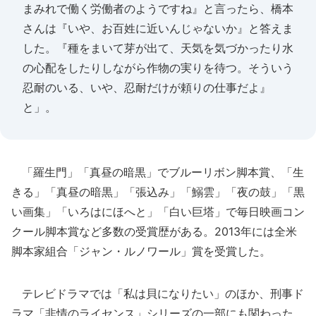
まみれで働く労働者のようですね』と言ったら、橋本
さんは『いや、お百姓に近いんじゃないか』と答えま
した。『種をまいて芽が出て、天気を気づかったり水
の心配をしたりしながら作物の実りを待つ。そういう
忍耐のいる、いや、忍耐だけが頼りの仕事だよ』
と」。
「羅生門」「真昼の暗黒」でブルーリボン脚本賞、「生
きる」「真昼の暗黒」「張込み」「鰯雲」「夜の鼓」「黒
い画集」「いろはにほへと」「白い巨塔」で毎日映画コン
クール脚本賞など多数の受賞歴がある。2013年には全米
脚本家組合「ジャン・ルノワール」賞を受賞した。
テレビドラマでは「私は貝になりたい」のほか、刑事ド
ラマ「非情のライセンス」シリーズの一部にも関わった。