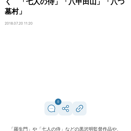
く 「七人の侍」「八甲田山」「八つ
墓村」
2018.07.20 11:20
0
「羅生門」や「七人の侍」などの黒沢明監督作品や、