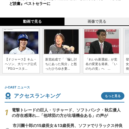
ど読書』ベストセラーに
動画で見る
画像で見る
【ドジャース】キム・
新党結成で「「騙し討
「れいわ新選組」が党
登
ヘソン、大リーグ公式
ちにあった気分」と怒
名の変更を発表、「い
女
「PSロースタ...
ったひろゆき妻...
のちの党」へ ...
発
J-CAST ニュース
アクセスランキング
もっと見る
電撃トレードの巨人・リチャード、ソフトバンク・秋広優人
の存在感薄れ...「他球団の方が出場機会ある」の声が
市川團十郎の15歳長女＆13歳長男、ソファでリラックス仲良