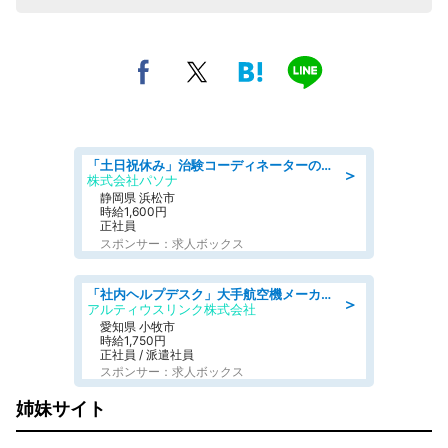
「土日祝休み」治験コーディネーターのお仕事/未経験OK
＞
株式会社パソナ
静岡県 浜松市
時給1,600円
正社員
スポンサー：求人ボックス
「社内ヘルプデスク」大手航空機メーカーでのPC・周辺機器サポート 「初心者活躍中/土日祝休み/長期」 高時給1750円+交通費全額支給
＞
アルティウスリンク株式会社
愛知県 小牧市
時給1,750円
正社員 / 派遣社員
スポンサー：求人ボックス
姉妹サイト