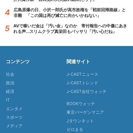
広島原爆の日、小沢一郎氏が高市政権を「戦前回帰路線」と
非難 「この国は再び滅亡に向かいかねない」
AVで稼いだ金は「汚い金」なのか 寄付報告への中傷にあき
れる声...スリムクラブ真栄田もバッサリ「汚い心だね」
コンテンツ
関連サイト
社会
J-CASTニュース
政治
J-CASTトレンド
経済
J-CAST会社ウォッチ
IT
BOOKウォッチ
エンタメ
東京バーゲンマニア
スポーツ
Jタウンネット
メディア
ゼロまる