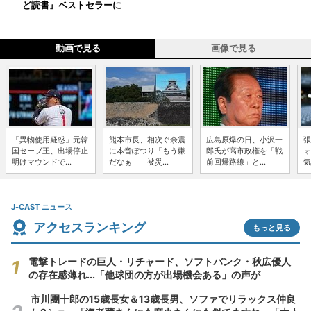
ど読書』ベストセラーに
動画で見る
画像で見る
「異物使用疑惑」元韓
熊本市長、相次ぐ余震
広島原爆の日、小沢一
張
国セーブ王、出場停止
に本音ぽつり「もう嫌
郎氏が高市政権を「戦
ォ
明けマウンドで...
だなぁ」 被災...
前回帰路線」と...
気
J-CAST ニュース
アクセスランキング
もっと見る
電撃トレードの巨人・リチャード、ソフトバンク・秋広優人
の存在感薄れ...「他球団の方が出場機会ある」の声が
市川團十郎の15歳長女＆13歳長男、ソファでリラックス仲良