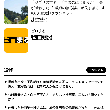
「ジブリの世界」「冒険のはじまりだ!」 夫
が撮影した〝1歳娘の後ろ姿〟が良すぎて...4.
8万人感激|Jタウンネット
ゼロまる
追悼
一覧を見る
長崎市出身・平和訴えた美輪明宏さん死去 ラストメッセージでも
訴え「愛があれば 戦争なんか起こりません」
つげ義春さんと白土三平さん カリスマ漫画家、二人の「違い」と
は？
死去した丹羽宇一郎さんは、経済界有数の読書家だった 『死ぬほ