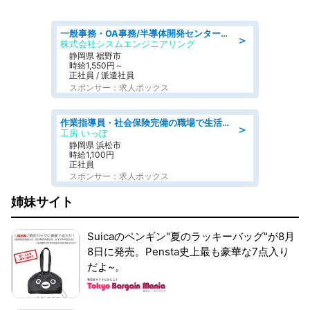
一般事務・OA事務/半導体開発センター内で事務&軽作業スタッフ、募集
＞
株式会社シスムエンジニアリング
静岡県 裾野市
時給1,550円～
正社員 / 派遣社員
スポンサー：求人ボックス
作業指導員・社会保険完備の職場で生活支援員
＞
工房 いっぽ
静岡県 浜松市
時給1,100円
正社員
スポンサー：求人ボックス
姉妹サイト
Suicaのペンギン"夏のラッキーバッグ"が8月
8日に発売。Pensta史上最も豪華な7点入り
だよ~。