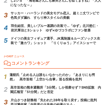
し2ショ 「海老蔵さんにも麻央さんにも似てますね」「大人
になったな～」
サッカー・ハーランドの美女モデル恋人、超ミニ丈ワンピで
色気ダダ漏れ すらり神スタイルの美貌
羽生結弦、美しいブルー基調の衣装で...「ゆず」北川悠仁・
岩沢厚治と3ショット ゆず×ゆづコラボにファン歓喜
ドイツの美女フィギュア選手、JK風制服＆ルーズソックス衣
装で「激カワ」ショット 「りくりゅう」アイスショーで
J-CAST ニュース
コメントランキング
蓮舫氏「止める人は誰もいなかったのか」「あまりにも愕
然」 高市首相「上空から合掌」巡る投稿を批判
高市首相の熊本避難所「3分間」しか視察せず？SNS拡散 内
閣広報官「51分間」だと否定
片山さつき財務相「失われた28年を取り戻す」投稿に批判
芥川賞作家「自民党の大失政の結果だろう」