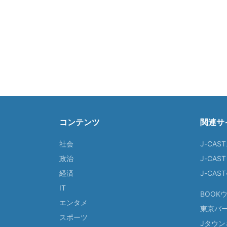
コンテンツ
関連サ
社会
J-CAS
政治
J-CAS
経済
J-CA
IT
BOOK
エンタメ
東京バ
スポーツ
Jタウン