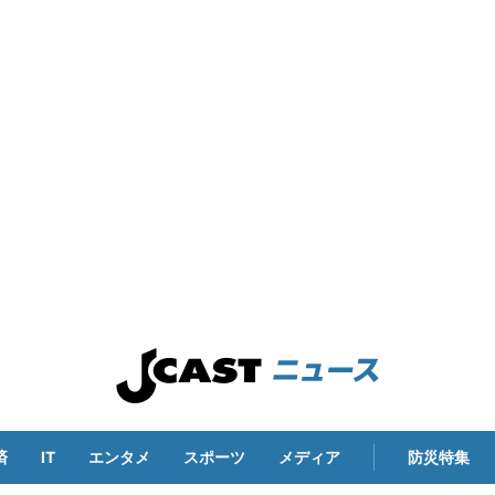
済
IT
エンタメ
スポーツ
メディア
防災特集