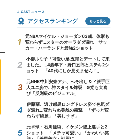
J-CAST ニュース
アクセスランキング
もっと見る
元NBAマイケル・ジョーダン63歳、体形も
変わらず...スターのオーラダダ漏れ サッ
カー・ハーランドと最強2ショット
小柳ルミ子「可愛い弟 五郎とデートして来
ました」...4歳年下・野口五郎とステキ2シ
ョット 「40代にしか見えません！」
元NHK中川安奈アナ、へそ出し＆ド派手巨
人ユニ姿で...神スタイル炸裂 G党も大喜
び「反則級のビジュアル」
伊藤蘭、透け感黒ロングドレス姿で色気ダ
ダ漏れ...変わらぬ美貌の衝撃 「ずっと変
わらず綺麗」「美しすぎ」
元卓球・石川佳純、イケメン陸上選手と2
ショット 「メチャ可愛い」「かわいい笑
顔」「美男美女」話題に