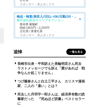
スポンサー：求人ボックス
検品・検査/高収入/日払いOK/日勤/20・30・40代活躍中/製造 工場
＞
株式会社綜合キャリアオプション
熊本県 菊陽町
時給1,800円～2,250円
正社員 / 派遣社員
スポンサー：求人ボックス
追悼
一覧を見る
長崎市出身・平和訴えた美輪明宏さん死去
ラストメッセージでも訴え「愛があれば 戦
争なんか起こりません」
つげ義春さんと白土三平さん カリスマ漫画
家、二人の「違い」とは？
死去した丹羽宇一郎さんは、経済界有数の読
書家だった 『死ぬほど読書』ベストセラー
に