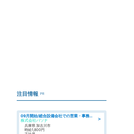
注目情報
PR
09月開始/総合設備会社での営業・事務のお仕事/車通勤可/賞与あり/営業/営業事務
＞
株式会社パソナ
兵庫県 加古川市
時給1,800円
正社員