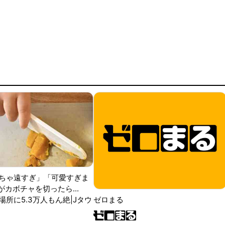
ちゃ遠すぎ」「可愛すぎま
がカボチャを切ったら...
場所に5.3万人もん絶|Jタウ
ゼロまる