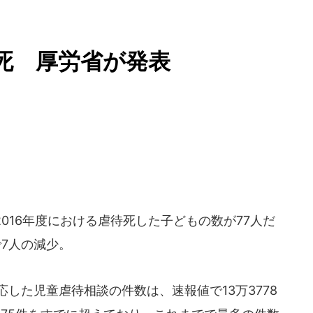
待死 厚労省が発表
2016年度における虐待死した子どもの数が77人だ
で7人の減少。
応した児童虐待相談の件数は、速報値で13万3778