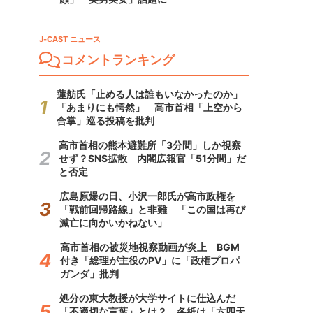
J-CAST ニュース
コメントランキング
蓮舫氏「止める人は誰もいなかったのか」
「あまりにも愕然」 高市首相「上空から
合掌」巡る投稿を批判
高市首相の熊本避難所「3分間」しか視察
せず？SNS拡散 内閣広報官「51分間」だ
と否定
広島原爆の日、小沢一郎氏が高市政権を
「戦前回帰路線」と非難 「この国は再び
滅亡に向かいかねない」
高市首相の被災地視察動画が炎上 BGM
付き「総理が主役のPV」に「政権プロパ
ガンダ」批判
処分の東大教授が大学サイトに仕込んだ
「不適切な言葉」とは？ 各紙は「六四天