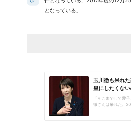
件となっている。2017年度の12万
となっている。
玉川徹も呆れた
皇にしたくない
「そこまでして愛子
徹さんは呆れた。2
が閣議決定した皇室
なく、国民の総意に
後ろ盾になった形で
も」改正案は、皇族