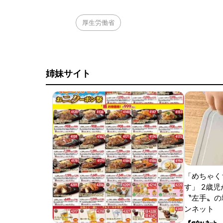
厚生労働省
姉妹サイト
「めちゃく
す」 2歳児
〝左手〟の
ンネット