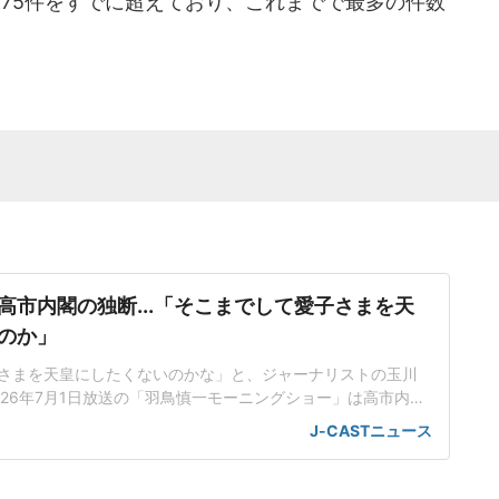
2575件をすでに超えており、これまでで最多の件数
高市内閣の独断...「そこまでして愛子さまを天
のか」
さまを天皇にしたくないのかな」と、ジャーナリストの玉川
026年7月1日放送の「羽鳥慎一モーニングショー」は高市内閣
典範改正案について、立法府の総意に基づいていないだけで
J-CASTニュース
も沿っていないんじゃないかと取り上げた。「将来、他国が
、別の天皇を立てますみたいなことを言われちゃう可能性
が旧宮家の男子を養