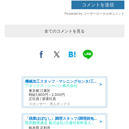
全てのコメントを見る
機械加工スタッフ・マシニングセンタ/工業系卒歓迎/未経験OK/急募/学歴不問/土日祝休みあり
＞
アネックス・ジャパン株式会社
東京都 江東区
時給1,900円～2,300円
正社員 / 派遣社員
スポンサー：求人ボックス
「残業ほぼなし」調理スタッフ/調理師免許必須/正職員/日勤のみ/介護付き有料老人ホーム/社会保障完備
＞
群馬郵便逓送 株式会社/介護付有料老人ホーム ふる里
栃木県 足利市