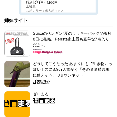
時給1,073円～1,100円
正社員
スポンサー：求人ボックス
姉妹サイト
Suicaのペンギン"夏のラッキーバッグ"が8月
8日に発売。Pensta史上最も豪華な7点入り
だよ~。
どうしてこうなった あまりにも〝生き物〟っ
ぽいナスに3.9万人驚がく「そのまま精霊馬
に使えそう」|Jタウンネット
ゼロまる