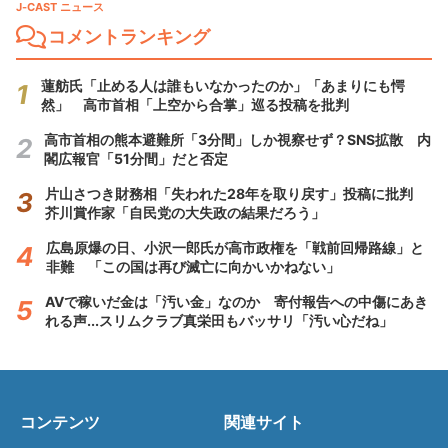
J-CAST ニュース
コメントランキング
蓮舫氏「止める人は誰もいなかったのか」「あまりにも愕
然」 高市首相「上空から合掌」巡る投稿を批判
高市首相の熊本避難所「3分間」しか視察せず？SNS拡散 内
閣広報官「51分間」だと否定
片山さつき財務相「失われた28年を取り戻す」投稿に批判
芥川賞作家「自民党の大失政の結果だろう」
広島原爆の日、小沢一郎氏が高市政権を「戦前回帰路線」と
非難 「この国は再び滅亡に向かいかねない」
AVで稼いだ金は「汚い金」なのか 寄付報告への中傷にあき
れる声...スリムクラブ真栄田もバッサリ「汚い心だね」
コンテンツ
関連サイト