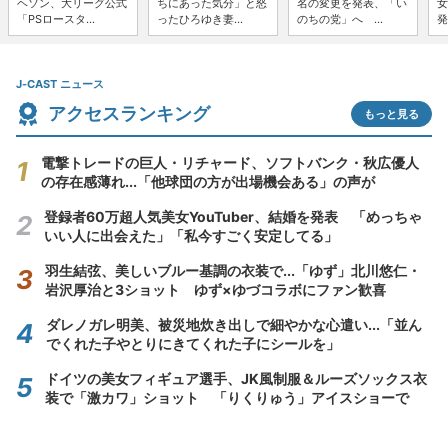
ヘソン、大リーグ公式
ちにあった気分」と怒
名の変更を発表、「い
女
「PSロースタ...
ったひろゆき妻...
のちの党」へ ...
発
J-CAST ニュース
アクセスランキング
もっと見る
電撃トレードの巨人・リチャード、ソフトバンク・秋広優人
の存在感薄れ...「他球団の方が出場機会ある」の声が
登録者60万超人気美女YouTuber、結婚を発表 「めっちゃ
いい人に出会えた」「私今すごく安定してる」
羽生結弦、美しいブルー基調の衣装で...「ゆず」北川悠仁・
岩沢厚治と3ショット ゆず×ゆづコラボにファン歓喜
ダレノガレ明美、被災地炊き出しで細やかな心遣い...「並ん
でくれた子やとりにきてくれた子にシールを」
ドイツの美女フィギュア選手、JK風制服＆ルーズソックス衣
装で「激カワ」ショット 「りくりゅう」アイスショーで