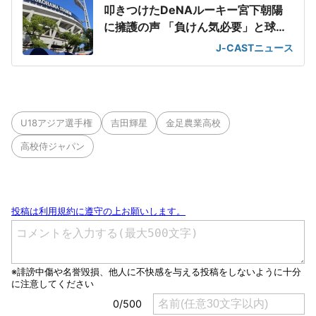
叩きつけたDeNAルーキー宮下朝陽
に擁護の声 「負けん気必要」と球団
OB
J-CASTニュース
U18アジア選手権
吉田輝星
金足農業高校
高校侍ジャパン