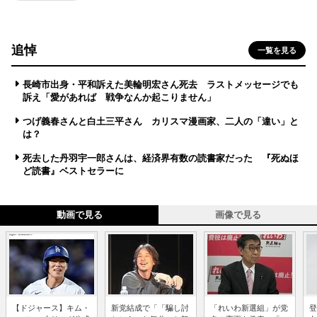
追悼
一覧を見る
長崎市出身・平和訴えた美輪明宏さん死去 ラストメッセージでも
訴え「愛があれば 戦争なんか起こりません」
つげ義春さんと白土三平さん カリスマ漫画家、二人の「違い」と
は？
死去した丹羽宇一郎さんは、経済界有数の読書家だった 『死ぬほ
ど読書』ベストセラーに
動画で見る
画像で見る
【ドジャース】キム・
新党結成で「「騙し討
「れいわ新選組」が党
登