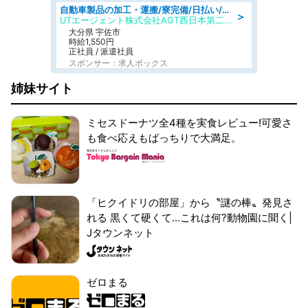
自動車製品の加工・運搬/寮完備/日払い/工場・製造
＞
UTエージェント株式会社AGT西日本第二CU
大分県 宇佐市
時給1,550円
正社員 / 派遣社員
スポンサー：求人ボックス
姉妹サイト
ミセスドーナツ全4種を実食レビュー!可愛さ
も食べ応えもばっちりで大満足。
「ヒクイドリの部屋」から〝謎の棒〟発見さ
れる 黒くて硬くて...これは何?動物園に聞く|
Jタウンネット
ゼロまる