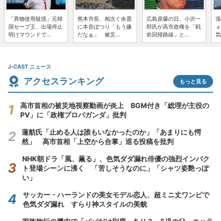
「異物使用疑惑」元韓
熊本市長、相次ぐ余震
広島原爆の日、小沢一
張
国セーブ王、出場停止
に本音ぽつり「もう嫌
郎氏が高市政権を「戦
ォ
明けマウンドで...
だなぁ」 被災...
前回帰路線」と...
気
J-CAST ニュース
アクセスランキング
もっと見る
高市首相の被災地視察動画が炎上 BGM付き「総理が主役の
PV」に「政権プロパガンダ」批判
蓮舫氏「止める人は誰もいなかったのか」「あまりにも愕
然」 高市首相「上空から合掌」巡る投稿を批判
NHK朝ドラ「風、薫る」、色気ダダ漏れ俳優の強烈インパク
ト登場シーンに沸く 「苦しそうなのに」「シャツ姿艶っぽ
い」
サッカー・ハーランドの美女モデル恋人、超ミニ丈ワンピで
色気ダダ漏れ すらり神スタイルの美貌