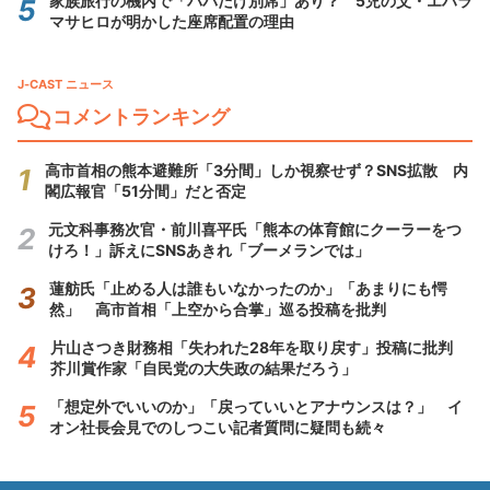
家族旅行の機内で「パパだけ別席」あり？ 5児の父・エハラ
マサヒロが明かした座席配置の理由
J-CAST ニュース
コメントランキング
高市首相の熊本避難所「3分間」しか視察せず？SNS拡散 内
閣広報官「51分間」だと否定
元文科事務次官・前川喜平氏「熊本の体育館にクーラーをつ
けろ！」訴えにSNSあきれ「ブーメランでは」
蓮舫氏「止める人は誰もいなかったのか」「あまりにも愕
然」 高市首相「上空から合掌」巡る投稿を批判
片山さつき財務相「失われた28年を取り戻す」投稿に批判
芥川賞作家「自民党の大失政の結果だろう」
「想定外でいいのか」「戻っていいとアナウンスは？」 イ
オン社長会見でのしつこい記者質問に疑問も続々