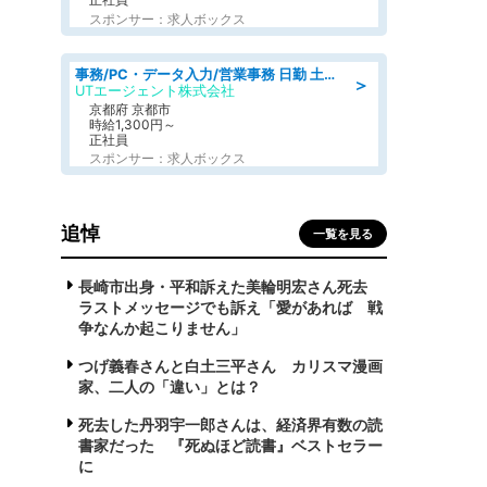
スポンサー：求人ボックス
事務/PC・データ入力/営業事務 日勤 土日祝休 未経験歓迎 おしゃれOK総合事務
＞
UTエージェント株式会社
京都府 京都市
時給1,300円～
正社員
スポンサー：求人ボックス
追悼
一覧を見る
長崎市出身・平和訴えた美輪明宏さん死去
ラストメッセージでも訴え「愛があれば 戦
争なんか起こりません」
つげ義春さんと白土三平さん カリスマ漫画
家、二人の「違い」とは？
死去した丹羽宇一郎さんは、経済界有数の読
書家だった 『死ぬほど読書』ベストセラー
に