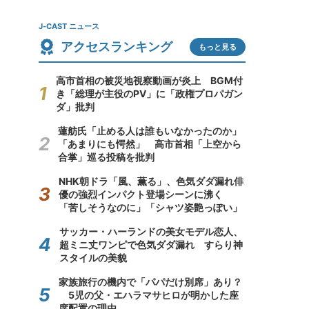
J-CAST ニュース
アクセスランキング
もっと見る
高市首相の被災地視察動画が炎上 BGM付
き「総理が主役のPV」に「政権プロパガン
ダ」批判
蓮舫氏「止める人は誰もいなかったのか」
「あまりにも愕然」 高市首相「上空から
合掌」巡る投稿を批判
NHK朝ドラ「風、薫る」、色気ダダ漏れ俳
優の強烈インパクト登場シーンに沸く
「苦しそうなのに」「シャツ姿艶っぽい」
サッカー・ハーランドの美女モデル恋人、
超ミニ丈ワンピで色気ダダ漏れ すらり神
スタイルの美貌
家族旅行の機内で「パパだけ別席」あり？
5児の父・エハラマサヒロが明かした座
席配置の理由