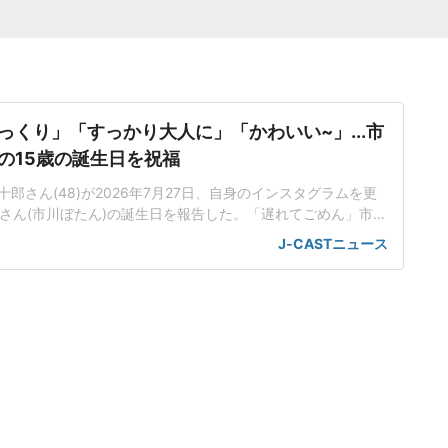
っくり」「すっかり大人に」「かわいい~」...市
の15歳の誕生日を祝福
郎さん(48)が2026年7月27日、自身のインスタグラムを更
禾さん(市川ぼたん)の誕生日を報告した。「遅れてごめん」市川
の誕生日」と麗禾さんの誕生日を報告し、黒いワンピ姿でピー
J-CASTニュース
さんのソロショットを投稿した。「おめでとう」と祝福し、
コメントを添えていた。インスタグラムに投稿された写真で
半袖