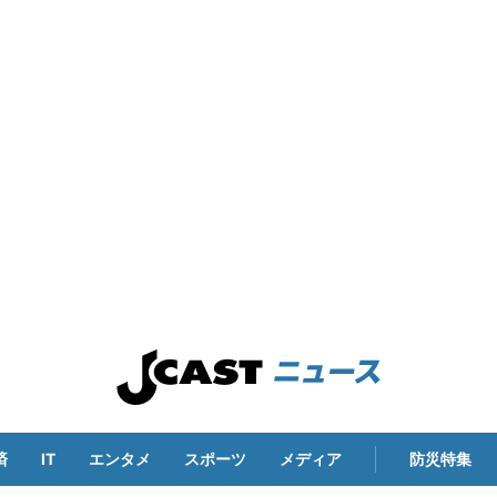
済
IT
エンタメ
スポーツ
メディア
防災特集