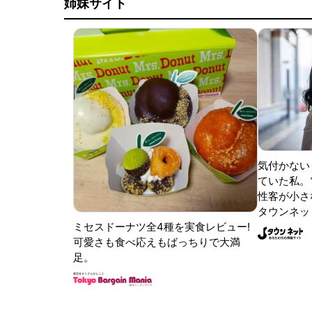
姉妹サイト
気付かない
ていた私。
性客が小さな
タウンネッ
ミセスドーナツ全4種を実食レビュー!
可愛さも食べ応えもばっちりで大満
足。