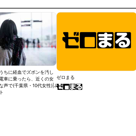
うちに経血でズボンを汚し
ゼロまる
電車に乗ったら、近くの女
声で(千葉県・10代女性)|J
ト