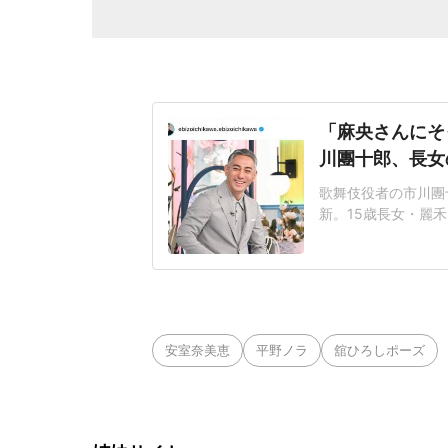
「麻央さんにそ
川團十郎、長女
歌舞伎役者の市川團十
新。15歳長女・麗
さんは、「2日遅れ
スサインをする麗禾
「遅れてごめん」と
は、麗禾さんは黒い
安室奈美恵
平野ノラ
舘ひろしポーズ