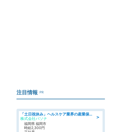
ろ
注目情報
PR
「土日祝休み」ヘルスケア業界の産業保健師/高時給/未経験OK/要資格:保健師、正看護師
＞
株式会社パソナ
福岡県 福岡市
時給2,300円
正社員