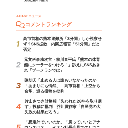
J-CAST ニュース
コメントランキング
高市首相の熊本避難所「3分間」しか視察せ
ず？SNS拡散 内閣広報官「51分間」だと
否定
元文科事務次官・前川喜平氏「熊本の体育
館にクーラーをつけろ！」訴えにSNSあき
れ「ブーメランでは」
蓮舫氏「止める人は誰もいなかったのか」
「あまりにも愕然」 高市首相「上空から
合掌」巡る投稿を批判
片山さつき財務相「失われた28年を取り戻
す」投稿に批判 芥川賞作家「自民党の大
失政の結果だろう」
「想定外でいいのか」「戻っていいとアナ
ウンスは？」 イオン社長会見でのしつこ