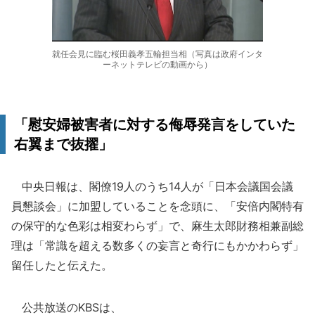
就任会見に臨む桜田義孝五輪担当相（写真は政府インタ
ーネットテレビの動画から）
「慰安婦被害者に対する侮辱発言をしていた
右翼まで抜擢」
中央日報は、閣僚19人のうち14人が「日本会議国会議
員懇談会」に加盟していることを念頭に、「安倍内閣特有
の保守的な色彩は相変わらず」で、麻生太郎財務相兼副総
理は「常識を超える数多くの妄言と奇行にもかかわらず」
留任したと伝えた。
公共放送のKBSは、