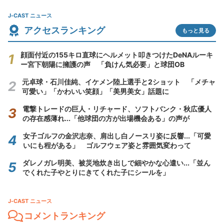
J-CAST ニュース
アクセスランキング
もっと見る
顔面付近の155キロ直球にヘルメット叩きつけたDeNAルーキ
ー宮下朝陽に擁護の声 「負けん気必要」と球団OB
元卓球・石川佳純、イケメン陸上選手と2ショット 「メチャ
可愛い」「かわいい笑顔」「美男美女」話題に
電撃トレードの巨人・リチャード、ソフトバンク・秋広優人
の存在感薄れ...「他球団の方が出場機会ある」の声が
女子ゴルフの金沢志奈、肩出し白ノースリ姿に反響...「可愛
いにも程がある」 ゴルフウェア姿と雰囲気変わって
ダレノガレ明美、被災地炊き出しで細やかな心遣い...「並ん
でくれた子やとりにきてくれた子にシールを」
J-CAST ニュース
コメントランキング