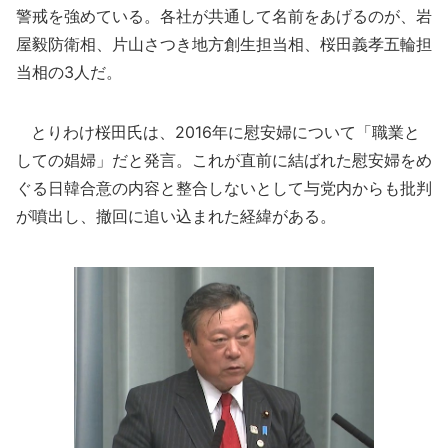
警戒を強めている。各社が共通して名前をあげるのが、岩
屋毅防衛相、片山さつき地方創生担当相、桜田義孝五輪担
当相の3人だ。
とりわけ桜田氏は、2016年に慰安婦について「職業と
しての娼婦」だと発言。これが直前に結ばれた慰安婦をめ
ぐる日韓合意の内容と整合しないとして与党内からも批判
が噴出し、撤回に追い込まれた経緯がある。