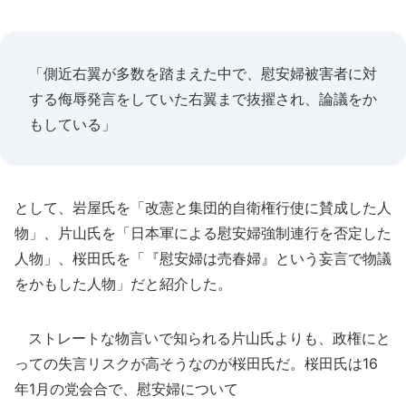
「側近右翼が多数を踏まえた中で、慰安婦被害者に対
する侮辱発言をしていた右翼まで抜擢され、論議をか
もしている」
として、岩屋氏を「改憲と集団的自衛権行使に賛成した人
物」、片山氏を「日本軍による慰安婦強制連行を否定した
人物」、桜田氏を「『慰安婦は売春婦』という妄言で物議
をかもした人物」だと紹介した。
ストレートな物言いで知られる片山氏よりも、政権にと
っての失言リスクが高そうなのが桜田氏だ。桜田氏は16
年1月の党会合で、慰安婦について