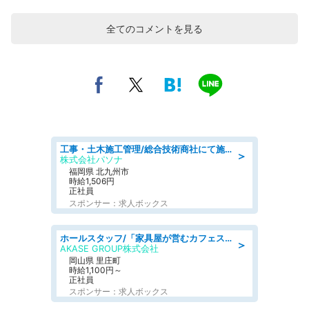
全てのコメントを見る
工事・土木施工管理/総合技術商社にて施工管理のお仕事/即日勤務可/車通勤可/工事・土木施工管理/生産・品質管理
＞
株式会社パソナ
福岡県 北九州市
時給1,506円
正社員
スポンサー：求人ボックス
ホールスタッフ/「家具屋が営むカフェスタッフ!」週2日～OK!嬉しいまかない付き/岡山県/浅口郡里庄町
＞
AKASE GROUP株式会社
岡山県 里庄町
時給1,100円～
正社員
スポンサー：求人ボックス