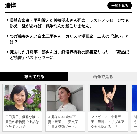
追悼
一覧を見る
長崎市出身・平和訴えた美輪明宏さん死去 ラストメッセージでも
訴え「愛があれば 戦争なんか起こりません」
つげ義春さんと白土三平さん カリスマ漫画家、二人の「違い」と
は？
死去した丹羽宇一郎さんは、経済界有数の読書家だった 『死ぬほ
ど読書』ベストセラーに
動画で見る
画像で見る
三田寛子、優雅な淡い
加藤茶の45歳年下
フィギュア・中井亜
制
黄色の着物姿で上品な
妻・綾菜、「美文字」
美、華麗にトリプルア
う
たたずまいで ...
手書き勉強ノート...
クセル決める 「...
一