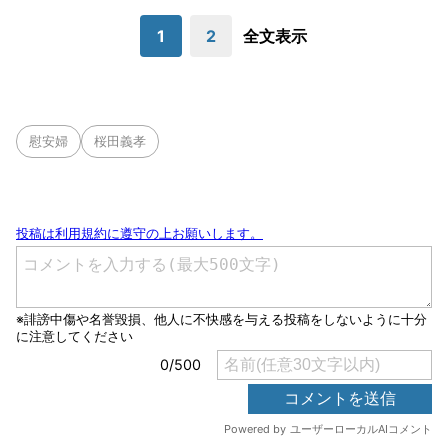
1
2
全文表示
慰安婦
桜田義孝