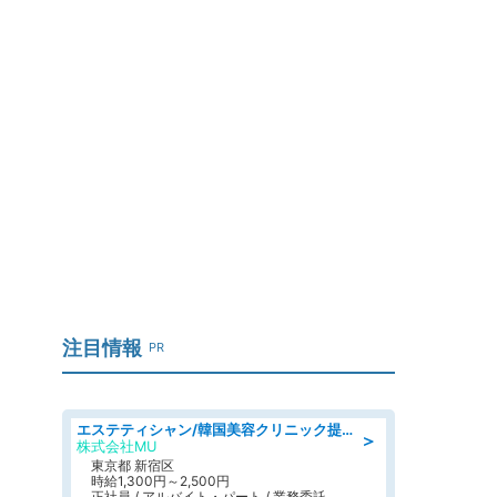
注目情報
PR
エステティシャン/韓国美容クリニック提携サロン
＞
株式会社MU
東京都 新宿区
時給1,300円～2,500円
正社員 / アルバイト・パート / 業務委託