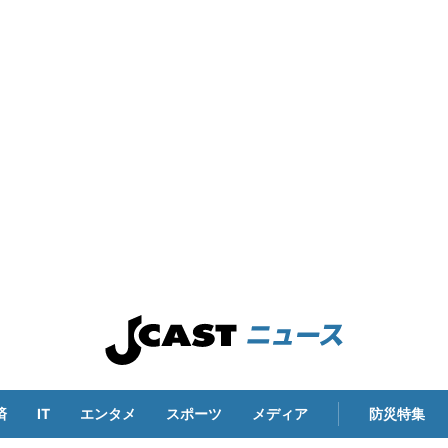
済
IT
エンタメ
スポーツ
メディア
防災特集