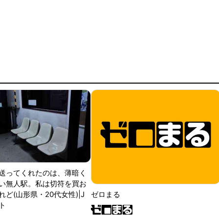
送ってくれたのは、薄暗く
い無人駅。私は切符を買お
ど(山形県・20代女性)|J
ゼロまる
ト