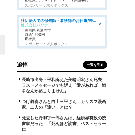
スポンサー：求人ボックス
社団法人での保健師・看護師のお仕事/未経験OK/要資格:普通免許、保健師、正看護師
＞
株式会社パソナ
香川県 善通寺市
時給1,500円
正社員
スポンサー：求人ボックス
追悼
一覧を見る
長崎市出身・平和訴えた美輪明宏さん死去
ラストメッセージでも訴え「愛があれば 戦
争なんか起こりません」
つげ義春さんと白土三平さん カリスマ漫画
家、二人の「違い」とは？
死去した丹羽宇一郎さんは、経済界有数の読
書家だった 『死ぬほど読書』ベストセラー
に