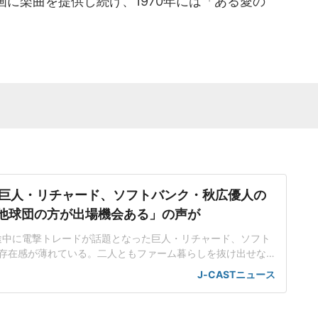
に楽曲を提供し続け、1970年には「ある愛の
。
巨人・リチャード、ソフトバンク・秋広優人の
.「他球団の方が出場機会ある」の声が
ン途中に電撃トレードが話題となった巨人・リチャード、ソフト
存在感が薄れている。二人ともファーム暮らしを抜け出せな
トバンク在籍時にウエスタン・リーグで5年連続本塁打王に輝
J-CASTニュース
れ、秋広優人、大江竜聖と2対1のトレードで25年5月に巨人に
督の期待は大きく、77試合出場で打率.211、11本塁打、39