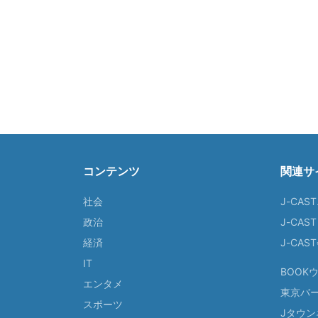
コンテンツ
関連サ
社会
J-CAS
政治
J-CAS
経済
J-CA
IT
BOOK
エンタメ
東京バ
スポーツ
Jタウン