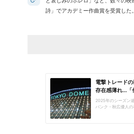
と哀しみのボレロ」など、数々の映画
詩」でアカデミー作曲賞を受賞した
電撃トレードの
存在感薄れ..
2025年のシーズ
バンク・秋広優人の
いリチャードはソフ
いた長打力を評価さ
移籍。阿部慎之助前監
打点をマークした。