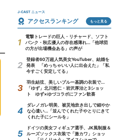
J-CAST ニュース
アクセスランキング
もっと見る
電撃トレードの巨人・リチャード、ソフト
バンク・秋広優人の存在感薄れ...「他球団
の方が出場機会ある」の声が
登録者60万超人気美女YouTuber、結婚を
発表 「めっちゃいい人に出会えた」「私
今すごく安定してる」
羽生結弦、美しいブルー基調の衣装で...
「ゆず」北川悠仁・岩沢厚治と3ショッ
ト ゆず×ゆづコラボにファン歓喜
ダレノガレ明美、被災地炊き出しで細やか
な心遣い...「並んでくれた子やとりにきて
くれた子にシールを」
ドイツの美女フィギュア選手、JK風制服＆
ルーズソックス衣装で「激カワ」ショッ
ト 「りくりゅう」アイスショーで