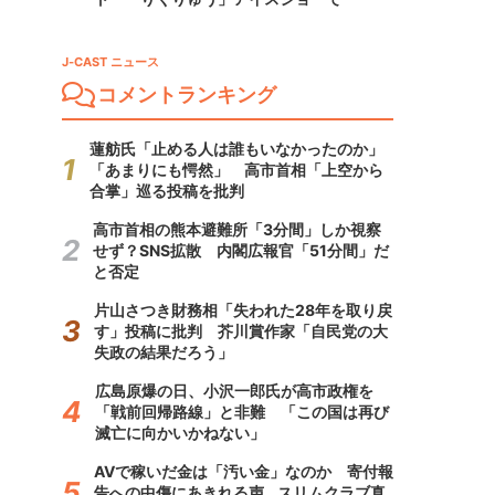
J-CAST ニュース
コメントランキング
蓮舫氏「止める人は誰もいなかったのか」
「あまりにも愕然」 高市首相「上空から
合掌」巡る投稿を批判
高市首相の熊本避難所「3分間」しか視察
せず？SNS拡散 内閣広報官「51分間」だ
と否定
片山さつき財務相「失われた28年を取り戻
す」投稿に批判 芥川賞作家「自民党の大
失政の結果だろう」
広島原爆の日、小沢一郎氏が高市政権を
「戦前回帰路線」と非難 「この国は再び
滅亡に向かいかねない」
AVで稼いだ金は「汚い金」なのか 寄付報
告への中傷にあきれる声...スリムクラブ真