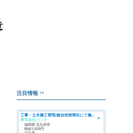
意
注目情報
PR
工事・土木施工管理/総合技術商社にて施工管理のお仕事/即日勤務可/車通勤可/工事・土木施工管理/生産・品質管理
＞
株式会社パソナ
福岡県 北九州市
時給1,506円
正社員