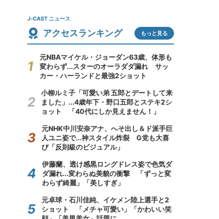
J-CAST ニュース
アクセスランキング
もっと見る
元NBAマイケル・ジョーダン63歳、体形も
変わらず...スターのオーラダダ漏れ サッ
カー・ハーランドと最強2ショット
小柳ルミ子「可愛い弟 五郎とデートして来
ました」...4歳年下・野口五郎とステキ2シ
ョット 「40代にしか見えません！」
元NHK中川安奈アナ、へそ出し＆ド派手巨
人ユニ姿で...神スタイル炸裂 G党も大喜
び「反則級のビジュアル」
伊藤蘭、透け感黒ロングドレス姿で色気ダ
ダ漏れ...変わらぬ美貌の衝撃 「ずっと変
わらず綺麗」「美しすぎ」
元卓球・石川佳純、イケメン陸上選手と2
ショット 「メチャ可愛い」「かわいい笑
顔」「美男美女」話題に