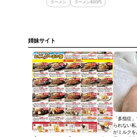
ラーメン
ラーメン800円
姉妹サイト
「多指症」
られない私
がミルクをあ