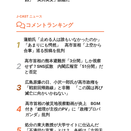
J-CAST ニュース
コメントランキング
蓮舫氏「止める人は誰もいなかったのか」
「あまりにも愕然」 高市首相「上空から
合掌」巡る投稿を批判
高市首相の熊本避難所「3分間」しか視察
せず？SNS拡散 内閣広報官「51分間」だ
と否定
広島原爆の日、小沢一郎氏が高市政権を
「戦前回帰路線」と非難 「この国は再び
滅亡に向かいかねない」
高市首相の被災地視察動画が炎上 BGM
付き「総理が主役のPV」に「政権プロパ
ガンダ」批判
処分の東大教授が大学サイトに仕込んだ
「不適切な言葉」とは？ 各紙は「六四天