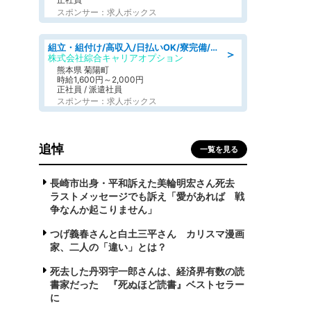
スポンサー：求人ボックス
組立・組付け/高収入/日払いOK/寮完備/交替制/20・30・40代活躍中
＞
株式会社綜合キャリアオプション
熊本県 菊陽町
時給1,600円～2,000円
正社員 / 派遣社員
スポンサー：求人ボックス
追悼
一覧を見る
長崎市出身・平和訴えた美輪明宏さん死去
ラストメッセージでも訴え「愛があれば 戦
争なんか起こりません」
つげ義春さんと白土三平さん カリスマ漫画
家、二人の「違い」とは？
死去した丹羽宇一郎さんは、経済界有数の読
書家だった 『死ぬほど読書』ベストセラー
に