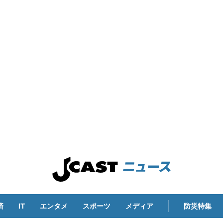
済
IT
エンタメ
スポーツ
メディア
防災特集