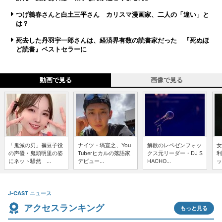
つげ義春さんと白土三平さん カリスマ漫画家、二人の「違い」と
は？
死去した丹羽宇一郎さんは、経済界有数の読書家だった 『死ぬほ
ど読書』ベストセラーに
動画で見る
画像で見る
「鬼滅の刃」禰豆子役
ナイツ・塙宣之、You
解散のレペゼンフォッ
女
の声優・鬼頭明里の姿
Tuberヒカルの落語家
クス元リーダー・DJ S
利
にネット騒然 ...
デビュー...
HACHO...
ッ
J-CAST ニュース
アクセスランキング
もっと見る