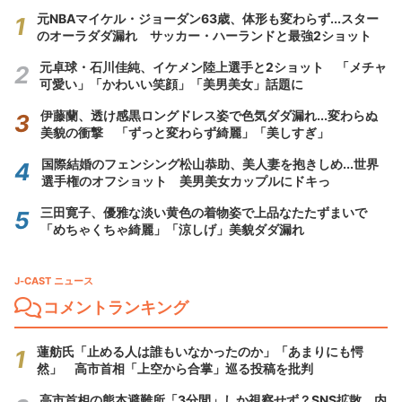
元NBAマイケル・ジョーダン63歳、体形も変わらず...スター
のオーラダダ漏れ サッカー・ハーランドと最強2ショット
元卓球・石川佳純、イケメン陸上選手と2ショット 「メチャ
可愛い」「かわいい笑顔」「美男美女」話題に
伊藤蘭、透け感黒ロングドレス姿で色気ダダ漏れ...変わらぬ
美貌の衝撃 「ずっと変わらず綺麗」「美しすぎ」
国際結婚のフェンシング松山恭助、美人妻を抱きしめ...世界
選手権のオフショット 美男美女カップルにドキっ
三田寛子、優雅な淡い黄色の着物姿で上品なたたずまいで
「めちゃくちゃ綺麗」「涼しげ」美貌ダダ漏れ
J-CAST ニュース
コメントランキング
蓮舫氏「止める人は誰もいなかったのか」「あまりにも愕
然」 高市首相「上空から合掌」巡る投稿を批判
高市首相の熊本避難所「3分間」しか視察せず？SNS拡散 内