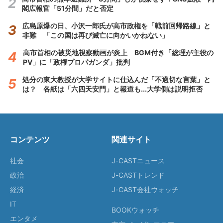
閣広報官「51分間」だと否定
広島原爆の日、小沢一郎氏が高市政権を「戦前回帰路線」と
非難 「この国は再び滅亡に向かいかねない」
高市首相の被災地視察動画が炎上 BGM付き「総理が主役の
PV」に「政権プロパガンダ」批判
処分の東大教授が大学サイトに仕込んだ「不適切な言葉」と
は？ 各紙は「六四天安門」と報道も...大学側は説明拒否
コンテンツ
関連サイト
社会
J-CASTニュース
政治
J-CASTトレンド
経済
J-CAST会社ウォッチ
IT
BOOKウォッチ
エンタメ