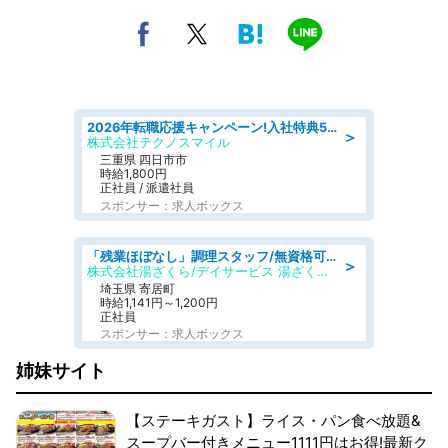
2026年転職応援キャンペーン!入社特典58万円/デンソーで働こう!自動車工場で小型部品の検査業務 denso aichi
＞
株式会社テクノスマイル
三重県 四日市市
時給1,800円
正社員 / 派遣社員
スポンサー：求人ボックス
「残業ほぼなし」調理スタッフ/無資格可/正職員/日勤のみ/デイサービス/社会保障完備
＞
株式会社湯ざくら/デイサービス 湯ざくらケアリゾート
埼玉県 寄居町
時給1,141円～1,200円
正社員
スポンサー：求人ボックス
姉妹サイト
【ステーキガスト】ライス・パン食べ放題&
スープバー付きメニュー1111円はお得!最新ク