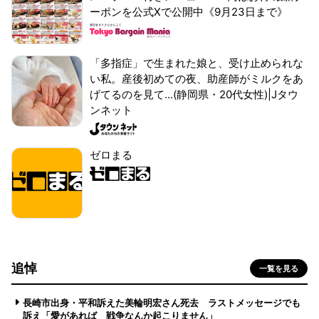
ーポンを公式Xで公開中《9月23日まで》
「多指症」で生まれた娘と、受け止められな
い私。産後初めての夜、助産師がミルクをあ
げてるのを見て...(静岡県・20代女性)|Jタウ
ンネット
ゼロまる
追悼
一覧を見る
長崎市出身・平和訴えた美輪明宏さん死去 ラストメッセージでも
訴え「愛があれば 戦争なんか起こりません」