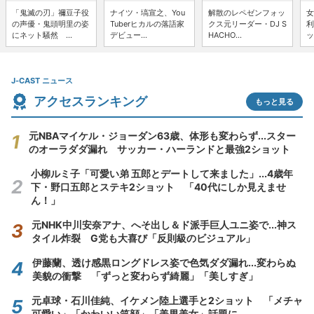
「鬼滅の刃」禰豆子役
ナイツ・塙宣之、You
解散のレペゼンフォッ
女
の声優・鬼頭明里の姿
Tuberヒカルの落語家
クス元リーダー・DJ S
利
にネット騒然 ...
デビュー...
HACHO...
ッ
J-CAST ニュース
アクセスランキング
もっと見る
元NBAマイケル・ジョーダン63歳、体形も変わらず...スター
のオーラダダ漏れ サッカー・ハーランドと最強2ショット
小柳ルミ子「可愛い弟 五郎とデートして来ました」...4歳年
下・野口五郎とステキ2ショット 「40代にしか見えませ
ん！」
元NHK中川安奈アナ、へそ出し＆ド派手巨人ユニ姿で...神ス
タイル炸裂 G党も大喜び「反則級のビジュアル」
伊藤蘭、透け感黒ロングドレス姿で色気ダダ漏れ...変わらぬ
美貌の衝撃 「ずっと変わらず綺麗」「美しすぎ」
元卓球・石川佳純、イケメン陸上選手と2ショット 「メチャ
可愛い」「かわいい笑顔」「美男美女」話題に