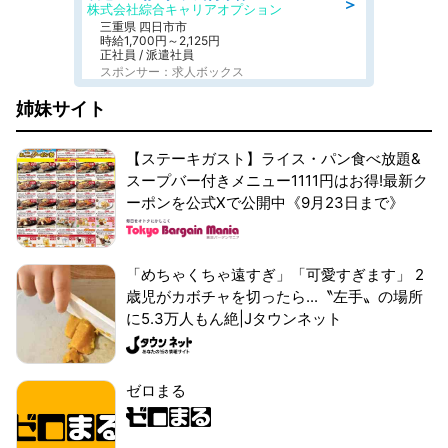
＞
株式会社綜合キャリアオプション
三重県 四日市市
時給1,700円～2,125円
正社員 / 派遣社員
スポンサー：求人ボックス
姉妹サイト
【ステーキガスト】ライス・パン食べ放題&
スープバー付きメニュー1111円はお得!最新ク
ーポンを公式Xで公開中《9月23日まで》
「めちゃくちゃ遠すぎ」「可愛すぎます」 2
歳児がカボチャを切ったら...〝左手〟の場所
に5.3万人もん絶|Jタウンネット
ゼロまる