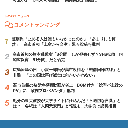
J-CAST ニュース
コメントランキング
蓮舫氏「止める人は誰もいなかったのか」「あまりにも愕
然」 高市首相「上空から合掌」巡る投稿を批判
高市首相の熊本避難所「3分間」しか視察せず？SNS拡散 内
閣広報官「51分間」だと否定
広島原爆の日、小沢一郎氏が高市政権を「戦前回帰路線」と
非難 「この国は再び滅亡に向かいかねない」
高市首相の被災地視察動画が炎上 BGM付き「総理が主役の
PV」に「政権プロパガンダ」批判
処分の東大教授が大学サイトに仕込んだ「不適切な言葉」と
は？ 各紙は「六四天安門」と報道も...大学側は説明拒否