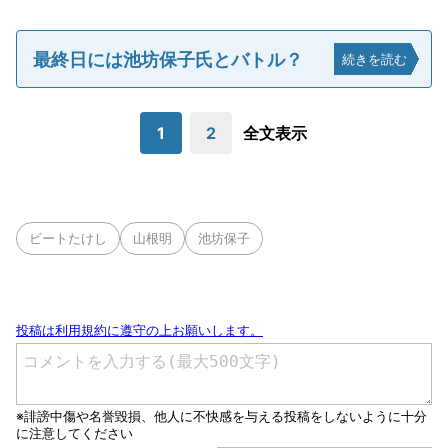
最終日には池坊保子氏とバトル？
続きを読む
1
2
全文表示
ビートたけし
山根明
池坊保子