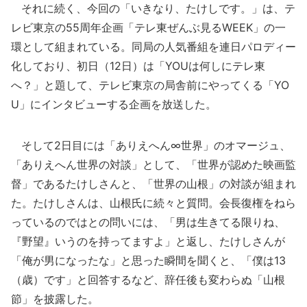
それに続く、今回の「いきなり、たけしです。」は、テ
レビ東京の55周年企画「テレ東ぜんぶ見るWEEK」の一
環として組まれている。同局の人気番組を連日パロディー
化しており、初日（12日）は「YOUは何しにテレ東
へ？」と題して、テレビ東京の局舎前にやってくる「YO
U」にインタビューする企画を放送した。
そして2日目には「ありえへん∞世界」のオマージュ、
「ありえへん世界の対談」として、「世界が認めた映画監
督」であるたけしさんと、「世界の山根」の対談が組まれ
た。たけしさんは、山根氏に続々と質問。会長復権をねら
っているのではとの問いには、「男は生きてる限りね、
『野望』いうのを持ってますよ」と返し、たけしさんが
「俺が男になったな」と思った瞬間を聞くと、「僕は13
（歳）です」と回答するなど、辞任後も変わらぬ「山根
節」を披露した。