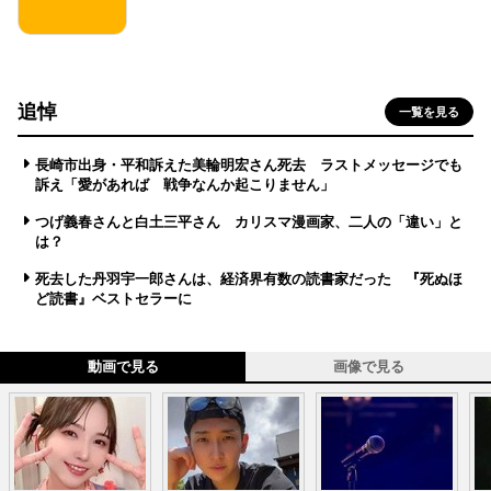
追悼
一覧を見る
長崎市出身・平和訴えた美輪明宏さん死去 ラストメッセージでも
訴え「愛があれば 戦争なんか起こりません」
つげ義春さんと白土三平さん カリスマ漫画家、二人の「違い」と
は？
死去した丹羽宇一郎さんは、経済界有数の読書家だった 『死ぬほ
ど読書』ベストセラーに
動画で見る
画像で見る