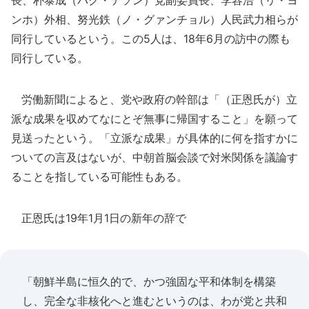
長、朴泰成（パク・テソン）党副委員長、李容浩（リ・ヨ
ンホ）外相、努光鉄（ノ・グァンチョル）人民武力相らが
同行しているという。この5人は、18年6月の訪中の際も
同行している。
労働新聞によると、党や政府の幹部は「（正恩氏が）立
派な成果を収めてなにとぞ無事に帰国すること」を願って
見送ったという。「立派な成果」が具体的に何を指すかに
ついての言及はないが、中朝首脳会談で対米関係を議論す
ることを指している可能性もある。
正恩氏は19年1月1日の新年の辞で
「朝鮮半島に恒久的で、かつ強固な平和体制を構築
し、完全な非核化へと進むというのは、わが党と共和