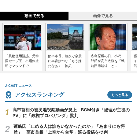
動画で見る
画像で見る
「異物使用疑惑」元韓
熊本市長、相次ぐ余震
広島原爆の日、小沢一
張
国セーブ王、出場停止
に本音ぽつり「もう嫌
郎氏が高市政権を「戦
ォ
明けマウンドで...
だなぁ」 被災...
前回帰路線」と...
気
J-CAST ニュース
アクセスランキング
もっと見る
高市首相の被災地視察動画が炎上 BGM付き「総理が主役の
PV」に「政権プロパガンダ」批判
蓮舫氏「止める人は誰もいなかったのか」「あまりにも愕
然」 高市首相「上空から合掌」巡る投稿を批判