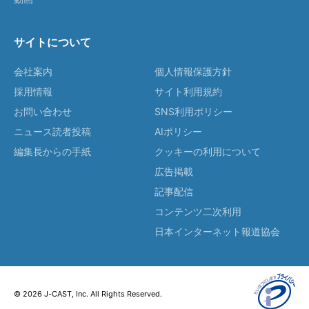
サイトについて
会社案内
個人情報保護方針
採用情報
サイト利用規約
お問い合わせ
SNS利用ポリシー
ニュース読者投稿
AIポリシー
編集長からの手紙
クッキーの利用について
広告掲載
記事配信
コンテンツ二次利用
日本インターネット報道協会
© 2026 J-CAST, Inc. All Rights Reserved.