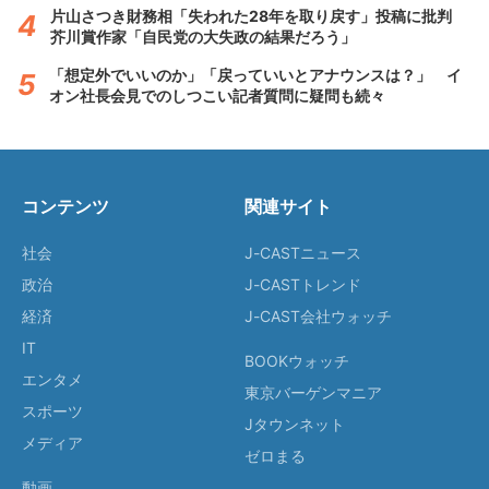
片山さつき財務相「失われた28年を取り戻す」投稿に批判
芥川賞作家「自民党の大失政の結果だろう」
「想定外でいいのか」「戻っていいとアナウンスは？」 イ
オン社長会見でのしつこい記者質問に疑問も続々
コンテンツ
関連サイト
社会
J-CASTニュース
政治
J-CASTトレンド
経済
J-CAST会社ウォッチ
IT
BOOKウォッチ
エンタメ
東京バーゲンマニア
スポーツ
Jタウンネット
メディア
ゼロまる
動画