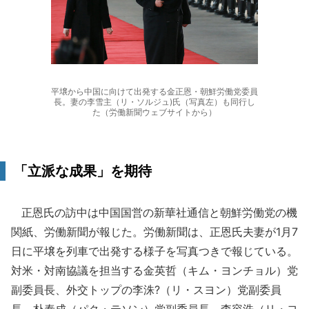
平壌から中国に向けて出発する金正恩・朝鮮労働党委員
長。妻の李雪主（リ・ソルジュ)氏（写真左）も同行し
た（労働新聞ウェブサイトから）
「立派な成果」を期待
正恩氏の訪中は中国国営の新華社通信と朝鮮労働党の機
関紙、労働新聞が報じた。労働新聞は、正恩氏夫妻が1月7
日に平壌を列車で出発する様子を写真つきで報じている。
対米・対南協議を担当する金英哲（キム・ヨンチョル）党
副委員長、外交トップの李洙?（リ・スヨン）党副委員