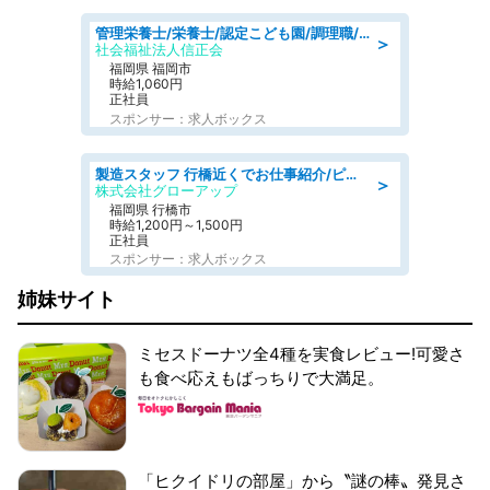
管理栄養士/栄養士/認定こども園/調理職/認定こども園/週3日～相談可能
＞
社会福祉法人信正会
福岡県 福岡市
時給1,060円
正社員
スポンサー：求人ボックス
製造スタッフ 行橋近くでお仕事紹介/ピッキング·組立·検査·リフトなど
＞
株式会社グローアップ
福岡県 行橋市
時給1,200円～1,500円
正社員
スポンサー：求人ボックス
姉妹サイト
ミセスドーナツ全4種を実食レビュー!可愛さ
も食べ応えもばっちりで大満足。
「ヒクイドリの部屋」から〝謎の棒〟発見さ