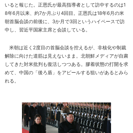
いると報じた。正恩氏が最高指導者として訪中するのは1
8年6月以来、約7か月ぶり4回目。正恩氏は18年6月の米
朝首脳会談の前後に、3か月で3回というハイペースで訪
中し、習近平国家主席と会談している。
米朝は近く2度目の首脳会談を控えるが、非核化や制裁
解除に向けた道筋は見えないまま。北朝鮮メディアが自粛
してきた対米批判も復活しつつある。膠着状態の打開を求
めて、中国の「後ろ盾」をアピールする狙いがあるとみら
れる。