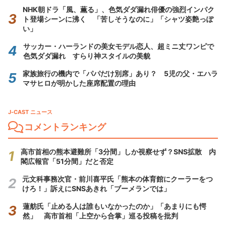
NHK朝ドラ「風、薫る」、色気ダダ漏れ俳優の強烈インパク
ト登場シーンに沸く 「苦しそうなのに」「シャツ姿艶っぽ
い」
サッカー・ハーランドの美女モデル恋人、超ミニ丈ワンピで
色気ダダ漏れ すらり神スタイルの美貌
家族旅行の機内で「パパだけ別席」あり？ 5児の父・エハラ
マサヒロが明かした座席配置の理由
J-CAST ニュース
コメントランキング
高市首相の熊本避難所「3分間」しか視察せず？SNS拡散 内
閣広報官「51分間」だと否定
元文科事務次官・前川喜平氏「熊本の体育館にクーラーをつ
けろ！」訴えにSNSあきれ「ブーメランでは」
蓮舫氏「止める人は誰もいなかったのか」「あまりにも愕
然」 高市首相「上空から合掌」巡る投稿を批判