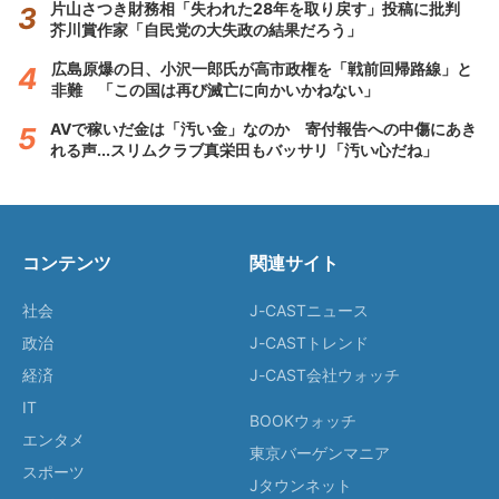
片山さつき財務相「失われた28年を取り戻す」投稿に批判
芥川賞作家「自民党の大失政の結果だろう」
広島原爆の日、小沢一郎氏が高市政権を「戦前回帰路線」と
非難 「この国は再び滅亡に向かいかねない」
AVで稼いだ金は「汚い金」なのか 寄付報告への中傷にあき
れる声...スリムクラブ真栄田もバッサリ「汚い心だね」
コンテンツ
関連サイト
社会
J-CASTニュース
政治
J-CASTトレンド
経済
J-CAST会社ウォッチ
IT
BOOKウォッチ
エンタメ
東京バーゲンマニア
スポーツ
Jタウンネット