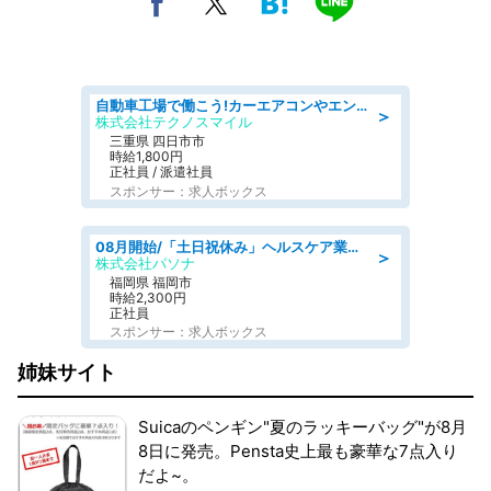
自動車工場で働こう!カーエアコンやエンジンの製造・加工業務/寮完備 denso aichi
＞
株式会社テクノスマイル
三重県 四日市市
時給1,800円
正社員 / 派遣社員
スポンサー：求人ボックス
08月開始/「土日祝休み」ヘルスケア業界の産業保健師/高時給/未経験OK/要資格:保健師、正看護師
＞
株式会社パソナ
福岡県 福岡市
時給2,300円
正社員
スポンサー：求人ボックス
姉妹サイト
Suicaのペンギン"夏のラッキーバッグ"が8月
8日に発売。Pensta史上最も豪華な7点入り
だよ~。