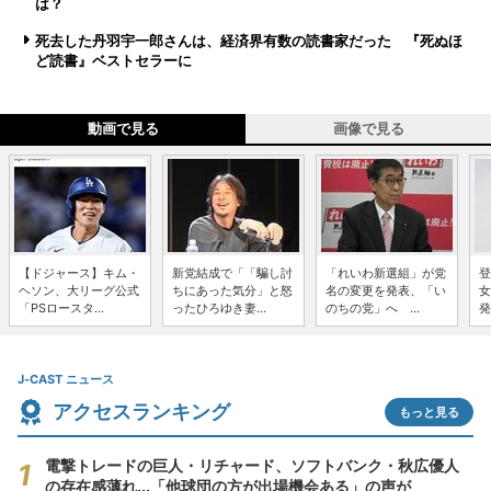
は？
死去した丹羽宇一郎さんは、経済界有数の読書家だった 『死ぬほ
ど読書』ベストセラーに
動画で見る
画像で見る
【ドジャース】キム・
新党結成で「「騙し討
「れいわ新選組」が党
登
ヘソン、大リーグ公式
ちにあった気分」と怒
名の変更を発表、「い
女
「PSロースタ...
ったひろゆき妻...
のちの党」へ ...
発
J-CAST ニュース
アクセスランキング
もっと見る
電撃トレードの巨人・リチャード、ソフトバンク・秋広優人
の存在感薄れ...「他球団の方が出場機会ある」の声が