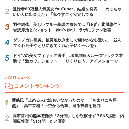
登録者60万超人気美女YouTuber、結婚を発表 「めっちゃ
いい人に出会えた」「私今すごく安定してる」
羽生結弦、美しいブルー基調の衣装で...「ゆず」北川悠仁・
岩沢厚治と3ショット ゆず×ゆづコラボにファン歓喜
ダレノガレ明美、被災地炊き出しで細やかな心遣い...「並ん
でくれた子やとりにきてくれた子にシールを」
ドイツの美女フィギュア選手、JK風制服＆ルーズソックス衣
装で「激カワ」ショット 「りくりゅう」アイスショーで
J-CAST ニュース
コメントランキング
蓮舫氏「止める人は誰もいなかったのか」「あまりにも愕
然」 高市首相「上空から合掌」巡る投稿を批判
高市首相の熊本避難所「3分間」しか視察せず？SNS拡散 内
閣広報官「51分間」だと否定