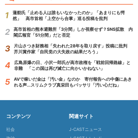
蓮舫氏「止める人は誰もいなかったのか」「あまりにも愕
然」 高市首相「上空から合掌」巡る投稿を批判
高市首相の熊本避難所「3分間」しか視察せず？SNS拡散 内
閣広報官「51分間」だと否定
片山さつき財務相「失われた28年を取り戻す」投稿に批判
芥川賞作家「自民党の大失政の結果だろう」
広島原爆の日、小沢一郎氏が高市政権を「戦前回帰路線」と
非難 「この国は再び滅亡に向かいかねない」
AVで稼いだ金は「汚い金」なのか 寄付報告への中傷にあき
れる声...スリムクラブ真栄田もバッサリ「汚い心だね」
コンテンツ
関連サイト
社会
J-CASTニュース