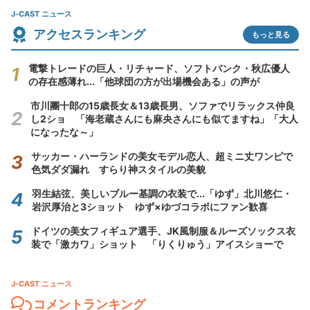
J-CAST ニュース
アクセスランキング
もっと見る
電撃トレードの巨人・リチャード、ソフトバンク・秋広優人
の存在感薄れ...「他球団の方が出場機会ある」の声が
市川團十郎の15歳長女＆13歳長男、ソファでリラックス仲良
し2ショ 「海老蔵さんにも麻央さんにも似てますね」「大人
になったな～」
サッカー・ハーランドの美女モデル恋人、超ミニ丈ワンピで
色気ダダ漏れ すらり神スタイルの美貌
羽生結弦、美しいブルー基調の衣装で...「ゆず」北川悠仁・
岩沢厚治と3ショット ゆず×ゆづコラボにファン歓喜
ドイツの美女フィギュア選手、JK風制服＆ルーズソックス衣
装で「激カワ」ショット 「りくりゅう」アイスショーで
J-CAST ニュース
コメントランキング