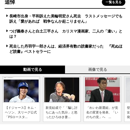
追悼
一覧を見る
長崎市出身・平和訴えた美輪明宏さん死去 ラストメッセージでも
訴え「愛があれば 戦争なんか起こりません」
つげ義春さんと白土三平さん カリスマ漫画家、二人の「違い」と
は？
死去した丹羽宇一郎さんは、経済界有数の読書家だった 『死ぬほ
ど読書』ベストセラーに
動画で見る
画像で見る
【ドジャース】キム・
新党結成で「「騙し討
「れいわ新選組」が党
登
ヘソン、大リーグ公式
ちにあった気分」と怒
名の変更を発表、「い
女
「PSロースタ...
ったひろゆき妻...
のちの党」へ ...
発