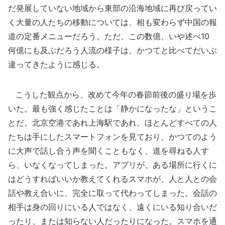
だ発展していない地域から東部の沿海地域に再び戻ってい
く大量の人たちの移動については、相も変わらず中国の報
道の定番メニューだろう。ただ、この数億、いや述べ10
何億にも及ぶだろう人流の様子は、かつてと比べてだいぶ
違ってきたように感じる。
こうした観点から、改めて今年の春節前後の盛り場を歩
いた。最も強く感じたことは「静かになったな」というこ
とだ。北京空港であれ上海駅であれ、ほとんどすべての人
たちは手にしたスマートフォンを見ており、かつてのよう
に大声で話し合う声を聞くこともなく、道を尋ねる人す
ら、いなくなってしまった。アプリが、ある場所に行くに
はどうすればいいか教えてくれるスマホが、人と人との会
話や教え合いに、完全に取って代わってしまった。会話の
相手は身の回りにいる人ではなく、遠くにいる知り合いだ
ったり、または知らない人だったりになった。スマホを通