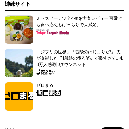
姉妹サイト
ミセスドーナツ全4種を実食レビュー!可愛さ
も食べ応えもばっちりで大満足。
「ジブリの世界」「冒険のはじまりだ!」 夫
が撮影した〝1歳娘の後ろ姿〟が良すぎて...4.
8万人感激|Jタウンネット
ゼロまる