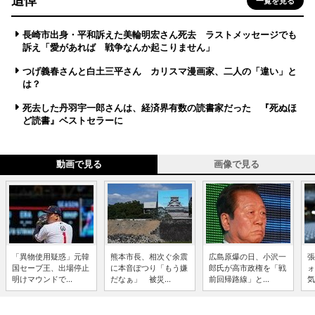
追悼
一覧を見る
長崎市出身・平和訴えた美輪明宏さん死去 ラストメッセージでも
訴え「愛があれば 戦争なんか起こりません」
つげ義春さんと白土三平さん カリスマ漫画家、二人の「違い」と
は？
死去した丹羽宇一郎さんは、経済界有数の読書家だった 『死ぬほ
ど読書』ベストセラーに
動画で見る
画像で見る
「異物使用疑惑」元韓
熊本市長、相次ぐ余震
広島原爆の日、小沢一
張
国セーブ王、出場停止
に本音ぽつり「もう嫌
郎氏が高市政権を「戦
ォ
明けマウンドで...
だなぁ」 被災...
前回帰路線」と...
気