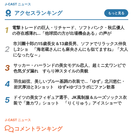
J-CAST ニュース
アクセスランキング
もっと見る
電撃トレードの巨人・リチャード、ソフトバンク・秋広優人
の存在感薄れ...「他球団の方が出場機会ある」の声が
市川團十郎の15歳長女＆13歳長男、ソファでリラックス仲良
し2ショ 「海老蔵さんにも麻央さんにも似てますね」「大人
になったな～」
サッカー・ハーランドの美女モデル恋人、超ミニ丈ワンピで
色気ダダ漏れ すらり神スタイルの美貌
羽生結弦、美しいブルー基調の衣装で...「ゆず」北川悠仁・
岩沢厚治と3ショット ゆず×ゆづコラボにファン歓喜
ドイツの美女フィギュア選手、JK風制服＆ルーズソックス衣
装で「激カワ」ショット 「りくりゅう」アイスショーで
J-CAST ニュース
コメントランキング