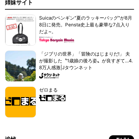
姉妹サイト
Suicaのペンギン"夏のラッキーバッグ"が8月
8日に発売。Pensta史上最も豪華な7点入り
だよ~。
「ジブリの世界」「冒険のはじまりだ!」 夫
が撮影した〝1歳娘の後ろ姿〟が良すぎて...4.
8万人感激|Jタウンネット
ゼロまる