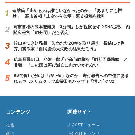
蓮舫氏「止める人は誰もいなかったのか」「あまりにも愕
然」 高市首相「上空から合掌」巡る投稿を批判
高市首相の熊本避難所「3分間」しか視察せず？SNS拡散 内
閣広報官「51分間」だと否定
片山さつき財務相「失われた28年を取り戻す」投稿に批判
芥川賞作家「自民党の大失政の結果だろう」
広島原爆の日、小沢一郎氏が高市政権を「戦前回帰路線」と
非難 「この国は再び滅亡に向かいかねない」
AVで稼いだ金は「汚い金」なのか 寄付報告への中傷にあき
れる声...スリムクラブ真栄田もバッサリ「汚い心だね」
コンテンツ
関連サイト
社会
J-CASTニュース
政治
J-CASTトレンド