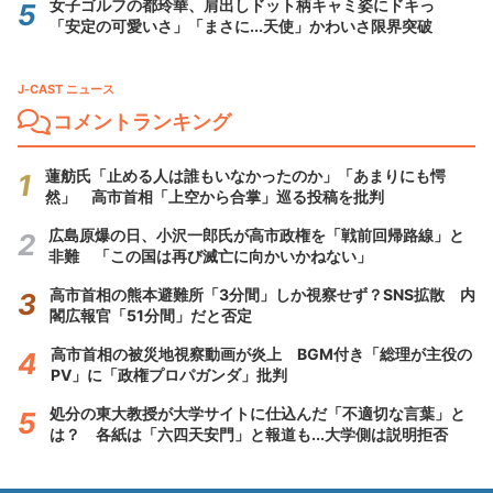
女子ゴルフの都玲華、肩出しドット柄キャミ姿にドキっ
「安定の可愛いさ」「まさに...天使」かわいさ限界突破
J-CAST ニュース
コメントランキング
蓮舫氏「止める人は誰もいなかったのか」「あまりにも愕
然」 高市首相「上空から合掌」巡る投稿を批判
広島原爆の日、小沢一郎氏が高市政権を「戦前回帰路線」と
非難 「この国は再び滅亡に向かいかねない」
高市首相の熊本避難所「3分間」しか視察せず？SNS拡散 内
閣広報官「51分間」だと否定
高市首相の被災地視察動画が炎上 BGM付き「総理が主役の
PV」に「政権プロパガンダ」批判
処分の東大教授が大学サイトに仕込んだ「不適切な言葉」と
は？ 各紙は「六四天安門」と報道も...大学側は説明拒否