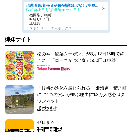
介護職員/初任者研修/残業ほぼなし/小規模多機能型居宅介護の介護士/日勤のみ
＞
株式会社日向/多機能ホーム日向
福岡県 川崎町
時給1,057円
正社員
スポンサー：求人ボックス
姉妹サイト
松のや「総菜クーポン」が8月12日15時で終
了に。「ロースかつ定食」500円は継続
「技術の進化を感じられる」 北海道・積丹町
に〝4つの穴〟が並ぶ理由に1.8万人感心|Jタ
ウンネット
ゼロまる