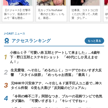
【ドジャース】打撃不
元カップルYouTuber
辻希美、コストコに行
「
振ベッツ、低迷のチー
「夜のひと笑い」いち
くたびに買って...大絶
紗
ムで「最も懸念...
え、新恋...
賛 少しア...
リ
J-CAST ニュース
アクセスランキング
もっと見る
小柳ルミ子「可愛い弟 五郎とデートして来ました」...4歳年
下・野口五郎とステキ2ショット 「40代にしか見えませ
ん！」
生見愛瑠、へそ出し「めるのふく」コーデでかわいすぎ大反
響 「スタイル抜群」「めっちゃお洒落」「最高！」
元NHK中川安奈アナ、へそ出し＆ド派手巨人ユニ姿で...神ス
タイル炸裂 G党も大喜び「反則級のビジュアル」
「令和の峰不二子」阿部なつき、ブルーの花柄ワンピで色気
ダダ漏れ 「可愛いすぎる！」「キレイですね～」