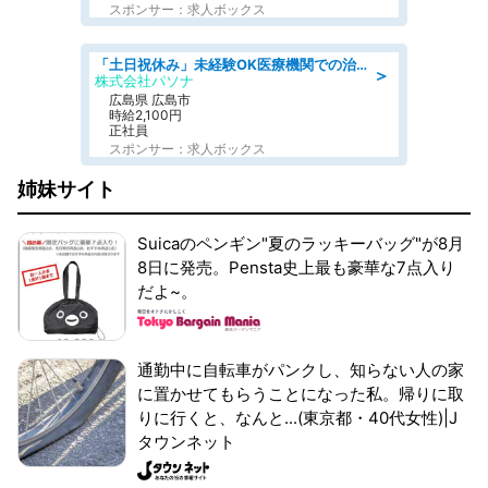
スポンサー：求人ボックス
「土日祝休み」未経験OK医療機関での治験コーディネーターのお仕事
＞
株式会社パソナ
広島県 広島市
時給2,100円
正社員
スポンサー：求人ボックス
姉妹サイト
Suicaのペンギン"夏のラッキーバッグ"が8月
8日に発売。Pensta史上最も豪華な7点入り
だよ~。
通勤中に自転車がパンクし、知らない人の家
に置かせてもらうことになった私。帰りに取
りに行くと、なんと...(東京都・40代女性)|J
タウンネット