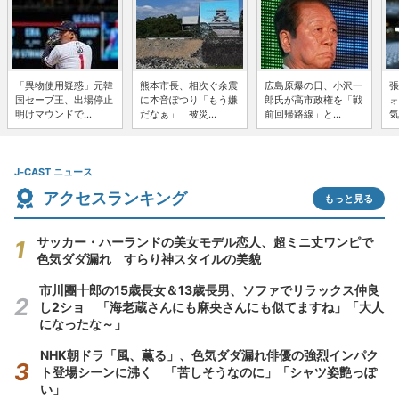
「異物使用疑惑」元韓
熊本市長、相次ぐ余震
広島原爆の日、小沢一
張
国セーブ王、出場停止
に本音ぽつり「もう嫌
郎氏が高市政権を「戦
ォ
明けマウンドで...
だなぁ」 被災...
前回帰路線」と...
気
J-CAST ニュース
アクセスランキング
もっと見る
サッカー・ハーランドの美女モデル恋人、超ミニ丈ワンピで
色気ダダ漏れ すらり神スタイルの美貌
市川團十郎の15歳長女＆13歳長男、ソファでリラックス仲良
し2ショ 「海老蔵さんにも麻央さんにも似てますね」「大人
になったな～」
NHK朝ドラ「風、薫る」、色気ダダ漏れ俳優の強烈インパク
ト登場シーンに沸く 「苦しそうなのに」「シャツ姿艶っぽ
い」