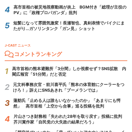
高市首相の被災地視察動画が炎上 BGM付き「総理が主役の
PV」に「政権プロパガンダ」批判
短髪になって雰囲気激変！長瀬智也、真剣表情でバイクにま
たがり...ガソリンタンク「ガン見」ショット
J-CAST ニュース
コメントランキング
高市首相の熊本避難所「3分間」しか視察せず？SNS拡散 内
閣広報官「51分間」だと否定
元文科事務次官・前川喜平氏「熊本の体育館にクーラーをつ
けろ！」訴えにSNSあきれ「ブーメランでは」
蓮舫氏「止める人は誰もいなかったのか」「あまりにも愕
然」 高市首相「上空から合掌」巡る投稿を批判
片山さつき財務相「失われた28年を取り戻す」投稿に批判
芥川賞作家「自民党の大失政の結果だろう」