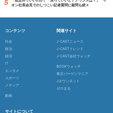
「想定外でいいのか」「戻っていいとアナウンスは？」 イ
オン社長会見でのしつこい記者質問に疑問も続々
コンテンツ
関連サイト
社会
J-CASTニュース
政治
J-CASTトレンド
経済
J-CAST会社ウォッチ
IT
BOOKウォッチ
エンタメ
東京バーゲンマニア
スポーツ
Jタウンネット
メディア
ゼロまる
動画
サイトについて