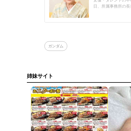
日、所属事務所の長
年86歳にて永眠い
村玉緒が、2026年
告した。歌舞伎俳優
『景子と雪江』にて
ガンダム
姉妹サイト