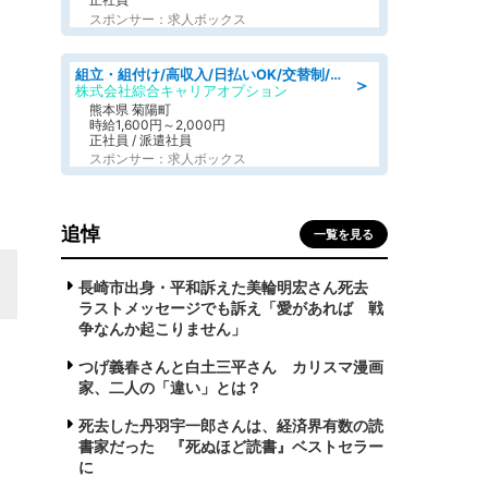
スポンサー：求人ボックス
組立・組付け/高収入/日払いOK/交替制/20・30・40代活躍中/製造 工場
＞
株式会社綜合キャリアオプション
熊本県 菊陽町
時給1,600円～2,000円
正社員 / 派遣社員
スポンサー：求人ボックス
追悼
一覧を見る
長崎市出身・平和訴えた美輪明宏さん死去
ラストメッセージでも訴え「愛があれば 戦
争なんか起こりません」
つげ義春さんと白土三平さん カリスマ漫画
家、二人の「違い」とは？
死去した丹羽宇一郎さんは、経済界有数の読
書家だった 『死ぬほど読書』ベストセラー
に