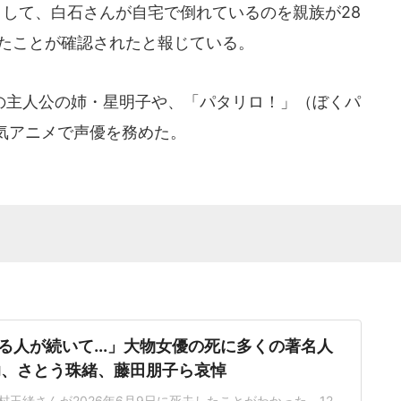
として、白石さんが自宅で倒れているのを親族が28
したことが確認されたと報じている。
主人公の姉・星明子や、「パタリロ！」（ぼくパ
気アニメで声優を務めた。
る人が続いて...」大物女優の死に多くの著名人
助、さとう珠緒、藤田朋子ら哀悼
玉緒さんが2026年6月9日に死去したことがわかった。12