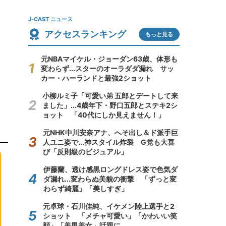
J-CAST ニュース
アクセスランキング
もっと見る
元NBAマイケル・ジョーダン63歳、体形も
変わらず...スターのオーラダダ漏れ サッ
カー・ハーランドと最強2ショット
小柳ルミ子「可愛い弟 五郎とデートして来
ました」...4歳年下・野口五郎とステキ2シ
ョット 「40代にしか見えません！」
元NHK中川安奈アナ、へそ出し＆ド派手巨
人ユニ姿で...神スタイル炸裂 G党も大喜
び「反則級のビジュアル」
伊藤蘭、透け感黒ロングドレス姿で色気ダ
ダ漏れ...変わらぬ美貌の衝撃 「ずっと変
わらず綺麗」「美しすぎ」
元卓球・石川佳純、イケメン陸上選手と2
ショット 「メチャ可愛い」「かわいい笑
顔」「美男美女」話題に