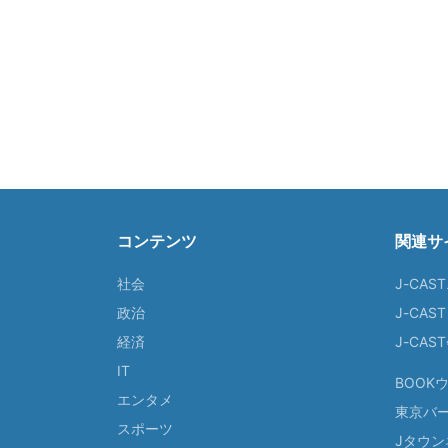
コンテンツ
関連サ
社会
J-CAS
政治
J-CAS
経済
J-CA
IT
BOOK
エンタメ
東京バ
スポーツ
Jタウン