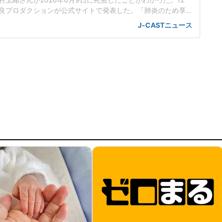
良プロダクションが公式サイトで発表した。「肺炎のため享
たしました」長良プロダクションは12日、「弊社所属の俳優中
J-CASTニュース
6月9日(火)、肺炎のため享年86歳にて永眠いたしました」と報
の二代目中村鴈治郎を父に持つ中村さんは、53年に松竹作品