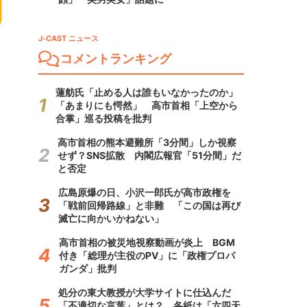
J-CAST ニュース
コメントランキング
蓮舫氏「止める人は誰もいなかったのか」
「あまりにも愕然」 高市首相「上空から
合掌」巡る投稿を批判
高市首相の熊本避難所「3分間」しか視察
せず？SNS拡散 内閣広報官「51分間」だ
と否定
広島原爆の日、小沢一郎氏が高市政権を
「戦前回帰路線」と非難 「この国は再び
滅亡に向かいかねない」
高市首相の被災地視察動画が炎上 BGM
付き「総理が主役のPV」に「政権プロパ
ガンダ」批判
処分の東大教授が大学サイトに仕込んだ
「不適切な言葉」とは？ 各紙は「六四天