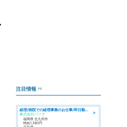
・
注目情報
PR
経理/病院での経理事務のお仕事/即日勤務可/車通勤可/経理/一般事務
＞
株式会社パソナ
福岡県 北九州市
時給1,380円
正社員