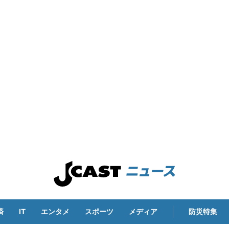
済
IT
エンタメ
スポーツ
メディア
防災特集