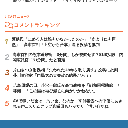
装で「激カワ」ショット 「りくりゅう」アイスショーで
J-CAST ニュース
コメントランキング
蓮舫氏「止める人は誰もいなかったのか」「あまりにも愕
然」 高市首相「上空から合掌」巡る投稿を批判
高市首相の熊本避難所「3分間」しか視察せず？SNS拡散 内
閣広報官「51分間」だと否定
片山さつき財務相「失われた28年を取り戻す」投稿に批判
芥川賞作家「自民党の大失政の結果だろう」
広島原爆の日、小沢一郎氏が高市政権を「戦前回帰路線」と
非難 「この国は再び滅亡に向かいかねない」
AVで稼いだ金は「汚い金」なのか 寄付報告への中傷にあき
れる声...スリムクラブ真栄田もバッサリ「汚い心だね」