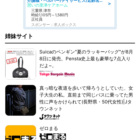
介護職・ヘルパー/デイサービス/近鉄名古屋線 高田本山/津市/三重県
＞
憩いの里津ケアホーム
三重県 津市
時給1,105円～1,580円
正社員
スポンサー：求人ボックス
姉妹サイト
Suicaのペンギン"夏のラッキーバッグ"が8月
8日に発売。Pensta史上最も豪華な7点入り
だよ~。
真っ暗な夜道を歩いて帰ろうとしていた、女
子大生の私。直前まで同じバスに乗ってた男
性に声をかけられて(長野県・50代女性)|Jタ
ウンネット
ゼロまる