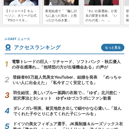
【ドジャース】キム・
新党結成で「「騙し討
「れいわ新選組」が党
登
ヘソン、大リーグ公式
ちにあった気分」と怒
名の変更を発表、「い
女
「PSロースタ...
ったひろゆき妻...
のちの党」へ ...
発
J-CAST ニュース
アクセスランキング
もっと見る
電撃トレードの巨人・リチャード、ソフトバンク・秋広優人
の存在感薄れ...「他球団の方が出場機会ある」の声が
登録者60万超人気美女YouTuber、結婚を発表 「めっちゃ
いい人に出会えた」「私今すごく安定してる」
羽生結弦、美しいブルー基調の衣装で...「ゆず」北川悠仁・
岩沢厚治と3ショット ゆず×ゆづコラボにファン歓喜
ダレノガレ明美、被災地炊き出しで細やかな心遣い...「並ん
でくれた子やとりにきてくれた子にシールを」
ドイツの美女フィギュア選手、JK風制服＆ルーズソックス衣