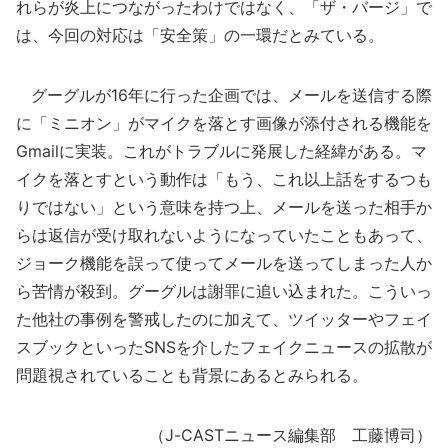
れらが炎上につながったわけではなく、「ザ・バージ」で
は、今回の対応は「安全策」の一環だとみている。
グーグルが16年に行った企画では、メールを送信する際
に「ミニオン」がマイクを落とす画像が添付される機能を
Gmailに実装。これがトラブルに発展した経緯がある。マ
イクを落とすという動作は「もう、これ以上話をするつも
りではない」という意味を持つ上、メールを送った相手か
らは返信が受け取れないようになっていたこともあって、
ジョーク機能を誤って使ってメールを送ってしまった人か
ら苦情が殺到。グーグルは謝罪に追い込まれた。こういっ
た他社の事例を警戒したのに加えて、ツイッターやフェイ
スブックといったSNSを介したフェイクニュースの拡散が
問題視されていることも背景にあるとみられる。
（J-CASTニュース編集部 工藤博司）