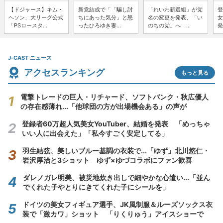
【ドジャース】キム・
新党結成で「「騙し討
「れいわ新選組」が党
登
ヘソン、大リーグ公式
ちにあった気分」と怒
名の変更を発表、「い
女
「PSロースタ...
ったひろゆき妻...
のちの党」へ ...
発
J-CAST ニュース
アクセスランキング
もっと見る
電撃トレードの巨人・リチャード、ソフトバンク・秋広優人
の存在感薄れ...「他球団の方が出場機会ある」の声が
登録者60万超人気美女YouTuber、結婚を発表 「めっちゃ
いい人に出会えた」「私今すごく安定してる」
羽生結弦、美しいブルー基調の衣装で...「ゆず」北川悠仁・
岩沢厚治と3ショット ゆず×ゆづコラボにファン歓喜
ダレノガレ明美、被災地炊き出しで細やかな心遣い...「並ん
でくれた子やとりにきてくれた子にシールを」
ドイツの美女フィギュア選手、JK風制服＆ルーズソックス衣
装で「激カワ」ショット 「りくりゅう」アイスショーで