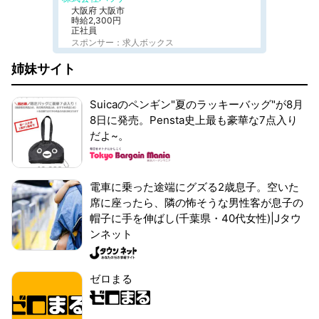
大阪府 大阪市
時給2,300円
正社員
スポンサー：求人ボックス
姉妹サイト
Suicaのペンギン"夏のラッキーバッグ"が8月
8日に発売。Pensta史上最も豪華な7点入り
だよ~。
電車に乗った途端にグズる2歳息子。空いた
席に座ったら、隣の怖そうな男性客が息子の
帽子に手を伸ばし(千葉県・40代女性)|Jタウ
ンネット
ゼロまる