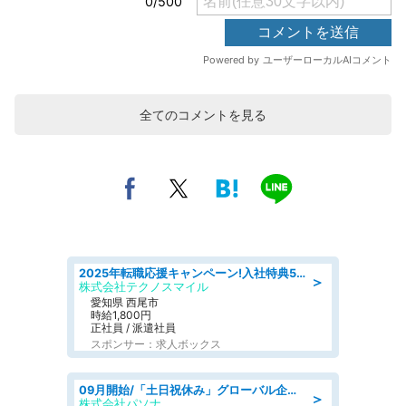
全てのコメントを見る
2025年転職応援キャンペーン!入社特典58万円/デンソーで働こう!自動車工場で小型部品の検査業務 denso aichi
＞
株式会社テクノスマイル
愛知県 西尾市
時給1,800円
正社員 / 派遣社員
スポンサー：求人ボックス
09月開始/「土日祝休み」グローバル企業での産業保健のお仕事/保健師/高時給/残業なし/服装自由
＞
株式会社パソナ