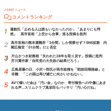
J-CAST ニュース
コメントランキング
蓮舫氏「止める人は誰もいなかったのか」「あまりにも愕
然」 高市首相「上空から合掌」巡る投稿を批判
高市首相の熊本避難所「3分間」しか視察せず？SNS拡散 内
閣広報官「51分間」だと否定
片山さつき財務相「失われた28年を取り戻す」投稿に批判
芥川賞作家「自民党の大失政の結果だろう」
広島原爆の日、小沢一郎氏が高市政権を「戦前回帰路線」と
非難 「この国は再び滅亡に向かいかねない」
AVで稼いだ金は「汚い金」なのか 寄付報告への中傷にあき
れる声...スリムクラブ真栄田もバッサリ「汚い心だね」