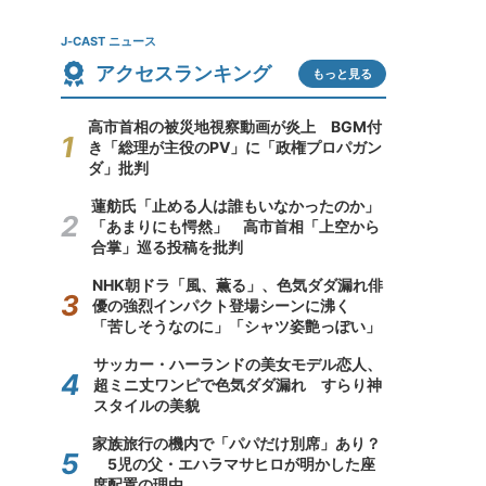
J-CAST ニュース
アクセスランキング
もっと見る
高市首相の被災地視察動画が炎上 BGM付
き「総理が主役のPV」に「政権プロパガン
ダ」批判
蓮舫氏「止める人は誰もいなかったのか」
「あまりにも愕然」 高市首相「上空から
合掌」巡る投稿を批判
NHK朝ドラ「風、薫る」、色気ダダ漏れ俳
優の強烈インパクト登場シーンに沸く
「苦しそうなのに」「シャツ姿艶っぽい」
サッカー・ハーランドの美女モデル恋人、
超ミニ丈ワンピで色気ダダ漏れ すらり神
スタイルの美貌
家族旅行の機内で「パパだけ別席」あり？
5児の父・エハラマサヒロが明かした座
席配置の理由