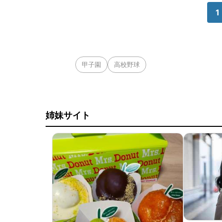
1
甲子園
高校野球
姉妹サイト