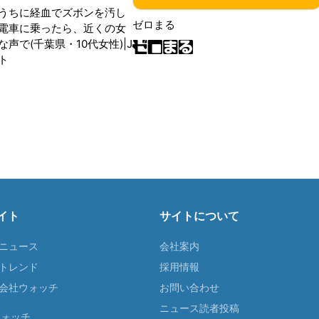
うちに経血でズボンを汚し
ゼロまる
電車に乗ったら、近くの女
声で(千葉県・10代女性)|J
ト
イト
サイトについて
Tニュース
会社案内
Tトレンド
採用情報
ST会社ウォッチ
お問い合わせ
ニュース読者投稿
ウォッチ