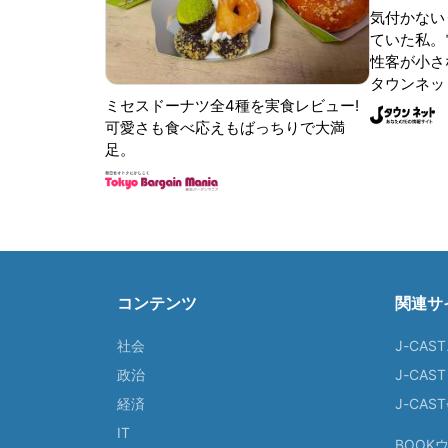
気付かない
ていた私。
性客が小さな
タウンネッ
ミセスドーナツ全4種を実食レビュー!
可愛さも食べ応えもばっちりで大満
足。
コンテンツ
関連サ
社会
J-CAS
政治
J-CAS
経済
J-CA
IT
BOOK