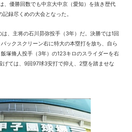
邦は、優勝回数でも中京大中京（愛知）を抜き歴代
の記録尽くめの大会となった。
は、主将の石川昴弥投手（3年）だ。決勝では1回
らバックスクリーン右に特大の本塁打を放ち、自ら
飯塚脩人投手（3年）の123キロのスライダーを右
げては、9回97球3安打で抑え、2塁を踏ませな