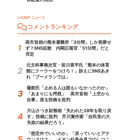
J-CAST ニュース
コメントランキング
高市首相の熊本避難所「3分間」しか視察せ
ず？SNS拡散 内閣広報官「51分間」だと
否定
元文科事務次官・前川喜平氏「熊本の体育
館にクーラーをつけろ！」訴えにSNSあき
れ「ブーメランでは」
蓮舫氏「止める人は誰もいなかったのか」
「あまりにも愕然」 高市首相「上空から
合掌」巡る投稿を批判
片山さつき財務相「失われた28年を取り戻
す」投稿に批判 芥川賞作家「自民党の大
失政の結果だろう」
「想定外でいいのか」「戻っていいとアナ
ウンスは？」 イオン社長会見でのしつこ