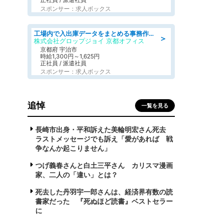
スポンサー：求人ボックス
工場内で入出庫データをまとめる事務作業/車通勤OK/交通費支給/食堂あり
＞
株式会社グロップジョイ 京都オフィス
京都府 宇治市
時給1,300円～1,625円
正社員 / 派遣社員
スポンサー：求人ボックス
追悼
一覧を見る
長崎市出身・平和訴えた美輪明宏さん死去
ラストメッセージでも訴え「愛があれば 戦
争なんか起こりません」
つげ義春さんと白土三平さん カリスマ漫画
家、二人の「違い」とは？
死去した丹羽宇一郎さんは、経済界有数の読
書家だった 『死ぬほど読書』ベストセラー
に