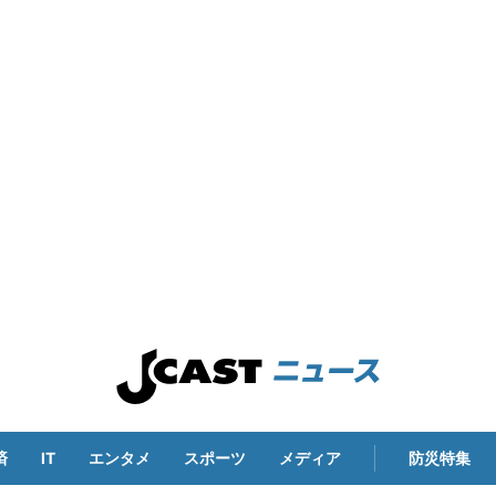
済
IT
エンタメ
スポーツ
メディア
防災特集