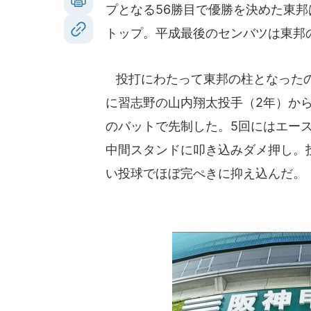
プとなる56勝目で優勝を決めた東
トップ。平成最後のセンバツは東邦
投打にわたって東邦の柱となったの
に習志野の山内翔太投手（2年）か
のバットで先制した。5回にはエース
中間スタンドに叩き込みダメ押し。投
い投球でほぼ完ぺきに抑え込んだ。