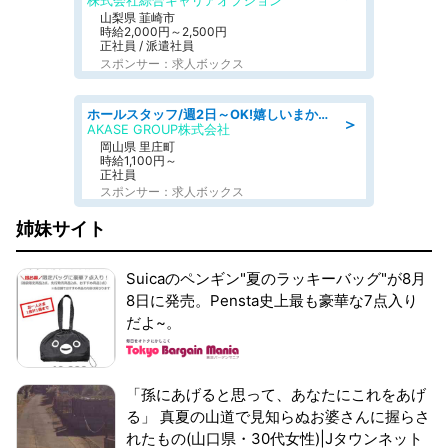
株式会社綜合キャリアオプション
山梨県 韮崎市
時給2,000円～2,500円
正社員 / 派遣社員
スポンサー：求人ボックス
ホールスタッフ/週2日～OK!嬉しいまかない付き/岡山県/浅口郡里庄町
＞
AKASE GROUP株式会社
岡山県 里庄町
時給1,100円～
正社員
スポンサー：求人ボックス
姉妹サイト
Suicaのペンギン"夏のラッキーバッグ"が8月
8日に発売。Pensta史上最も豪華な7点入り
だよ~。
「孫にあげると思って、あなたにこれをあげ
る」 真夏の山道で見知らぬお婆さんに握らさ
れたもの(山口県・30代女性)|Jタウンネット