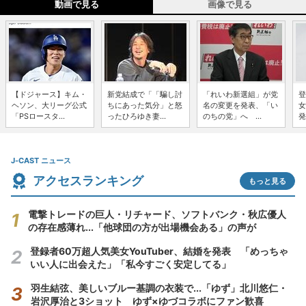
動画で見る
画像で見る
【ドジャース】キム・
新党結成で「「騙し討
「れいわ新選組」が党
登
ヘソン、大リーグ公式
ちにあった気分」と怒
名の変更を発表、「い
女
「PSロースタ...
ったひろゆき妻...
のちの党」へ ...
発
J-CAST ニュース
アクセスランキング
もっと見る
電撃トレードの巨人・リチャード、ソフトバンク・秋広優人
の存在感薄れ...「他球団の方が出場機会ある」の声が
登録者60万超人気美女YouTuber、結婚を発表 「めっちゃ
いい人に出会えた」「私今すごく安定してる」
羽生結弦、美しいブルー基調の衣装で...「ゆず」北川悠仁・
岩沢厚治と3ショット ゆず×ゆづコラボにファン歓喜