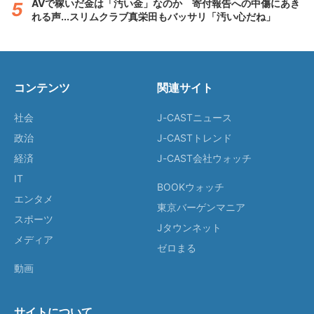
AVで稼いだ金は「汚い金」なのか 寄付報告への中傷にあき
れる声...スリムクラブ真栄田もバッサリ「汚い心だね」
コンテンツ
関連サイト
社会
J-CASTニュース
政治
J-CASTトレンド
経済
J-CAST会社ウォッチ
IT
BOOKウォッチ
エンタメ
東京バーゲンマニア
スポーツ
Jタウンネット
メディア
ゼロまる
動画
サイトについて