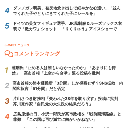
ダレノガレ明美、被災地炊き出しで細やかな心遣い...「並ん
でくれた子やとりにきてくれた子にシールを」
ドイツの美女フィギュア選手、JK風制服＆ルーズソックス衣
装で「激カワ」ショット 「りくりゅう」アイスショーで
J-CAST ニュース
コメントランキング
蓮舫氏「止める人は誰もいなかったのか」「あまりにも愕
然」 高市首相「上空から合掌」巡る投稿を批判
高市首相の熊本避難所「3分間」しか視察せず？SNS拡散 内
閣広報官「51分間」だと否定
片山さつき財務相「失われた28年を取り戻す」投稿に批判
芥川賞作家「自民党の大失政の結果だろう」
広島原爆の日、小沢一郎氏が高市政権を「戦前回帰路線」と
非難 「この国は再び滅亡に向かいかねない」