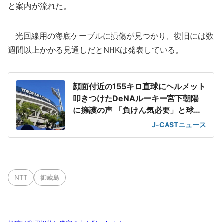
と案内が流れた。
光回線用の海底ケーブルに損傷が見つかり、復旧には数
週間以上かかる見通しだとNHKは発表している。
顔面付近の155キロ直球にヘルメット
叩きつけたDeNAルーキー宮下朝陽
に擁護の声 「負けん気必要」と球団
OB
J-CASTニュース
NTT
御蔵島