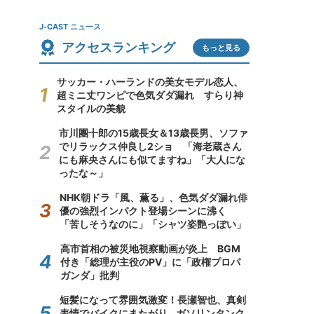
J-CAST ニュース
アクセスランキング
もっと見る
サッカー・ハーランドの美女モデル恋人、
超ミニ丈ワンピで色気ダダ漏れ すらり神
スタイルの美貌
市川團十郎の15歳長女＆13歳長男、ソファ
でリラックス仲良し2ショ 「海老蔵さん
にも麻央さんにも似てますね」「大人にな
ったな～」
NHK朝ドラ「風、薫る」、色気ダダ漏れ俳
優の強烈インパクト登場シーンに沸く
「苦しそうなのに」「シャツ姿艶っぽい」
高市首相の被災地視察動画が炎上 BGM
付き「総理が主役のPV」に「政権プロパ
ガンダ」批判
短髪になって雰囲気激変！長瀬智也、真剣
表情でバイクにまたがり...ガソリンタンク