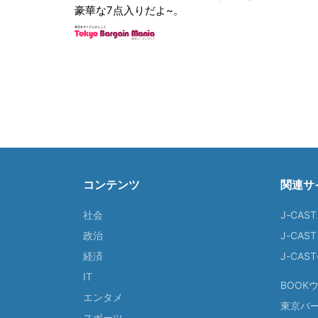
豪華な7点入りだよ~。
コンテンツ
関連サ
社会
J-CAS
政治
J-CAS
経済
J-CA
IT
BOOK
エンタメ
東京バ
スポーツ