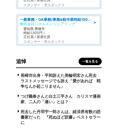
スポンサー：求人ボックス
一般事務・OA事務/事務&軽作業時給1500円土日祝休み各種社保完備
＞
株式会社シスムエンジニアリング
愛知県 豊橋市
時給1,500円～
正社員 / 派遣社員
スポンサー：求人ボックス
追悼
一覧を見る
長崎市出身・平和訴えた美輪明宏さん死去
ラストメッセージでも訴え「愛があれば 戦
争なんか起こりません」
つげ義春さんと白土三平さん カリスマ漫画
家、二人の「違い」とは？
死去した丹羽宇一郎さんは、経済界有数の読
書家だった 『死ぬほど読書』ベストセラー
に