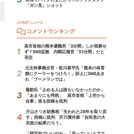
「ガン見」ショット
J-CAST ニュース
コメントランキング
高市首相の熊本避難所「3分間」しか視察せ
ず？SNS拡散 内閣広報官「51分間」だと
否定
元文科事務次官・前川喜平氏「熊本の体育
館にクーラーをつけろ！」訴えにSNSあき
れ「ブーメランでは」
蓮舫氏「止める人は誰もいなかったのか」
「あまりにも愕然」 高市首相「上空から
合掌」巡る投稿を批判
片山さつき財務相「失われた28年を取り戻
す」投稿に批判 芥川賞作家「自民党の大
失政の結果だろう」
「想定外でいいのか」「戻っていいとアナ