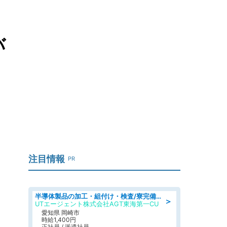
バ
注目情報
PR
半導体製品の加工・組付け・検査/寮完備/日勤/日払い/工場・製造
＞
UTエージェント株式会社AGT東海第一CU
愛知県 岡崎市
時給1,400円
正社員 / 派遣社員