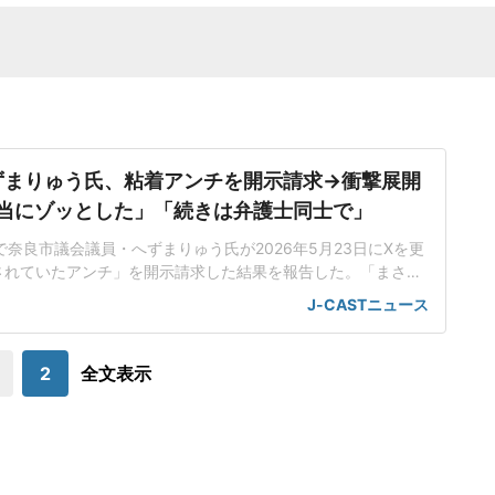
ずまりゅう氏、粘着アンチを開示請求→衝撃展開
 「本当にゾッとした」「続きは弁護士同士で」
erで奈良市議会議員・へずまりゅう氏が2026年5月23日にXを更
されていたアンチ」を開示請求した結果を報告した。「まさか
ったとは」へずま氏は「本当にゾッとした。長年粘着されてい
J-CASTニュース
求したらまさか大学時代の後輩だったとは」と驚きを伝え、
飯を食べた仲で一度として喧嘩もしたことがない。悪いけど家
族まで攻撃されて親の名前や職
2
全文表示