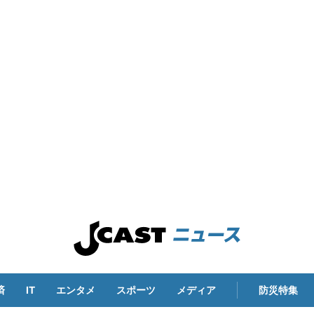
済
IT
エンタメ
スポーツ
メディア
防災特集