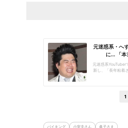
元迷惑系・へ
に...
元迷惑系YouTub
新し、「長年粘着
大学時代の後輩だ
たアンチを開示請
「彼とは同じ釜の
1
バイキング
小室圭さん
眞子さま