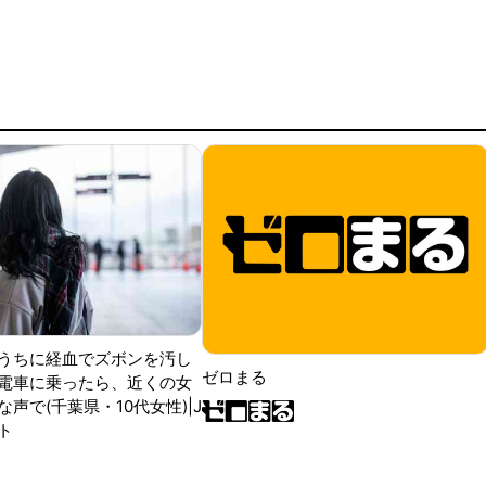
うちに経血でズボンを汚し
ゼロまる
電車に乗ったら、近くの女
声で(千葉県・10代女性)|J
ト