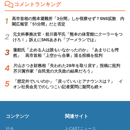
コメントランキング
高市首相の熊本避難所「3分間」しか視察せず？SNS拡散 内
閣広報官「51分間」だと否定
元文科事務次官・前川喜平氏「熊本の体育館にクーラーをつ
けろ！」訴えにSNSあきれ「ブーメランでは」
蓮舫氏「止める人は誰もいなかったのか」「あまりにも愕
然」 高市首相「上空から合掌」巡る投稿を批判
片山さつき財務相「失われた28年を取り戻す」投稿に批判
芥川賞作家「自民党の大失政の結果だろう」
「想定外でいいのか」「戻っていいとアナウンスは？」 イ
オン社長会見でのしつこい記者質問に疑問も続々
コンテンツ
関連サイト
社会
J-CASTニュース