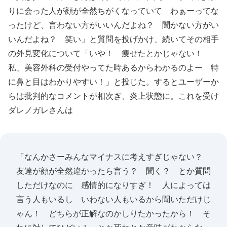
りに会った人が顔が全然ちがくなっていて わぁーってな
ったけど、言わない方がいいんだよね？ 聞かない方がい
いんだよね？ 笑い」と質問を投げかけ、続いてその相手
の外見変化について「いや！ 痩せたとかじゃない！
私、美容外科の受付やってた時あるからわかるのよー 特
に鼻と目はわかりやすい！」と投じた。するとユーザーか
らは批判的なコメントが相次ぎ、炎上状態に。これを受け
ダレノガレさんは
「なんかさーみんなマイナスに考えすぎじゃない？
友達が顔が全然違かったら言う？ 聞く？ とか質問
しただけなのに 感情的になりすぎ！ 人によっては
言う人もいるし いわない人もいるから聞いただけじ
ゃん！ どちらが正解なのかしりたかったから！ そ