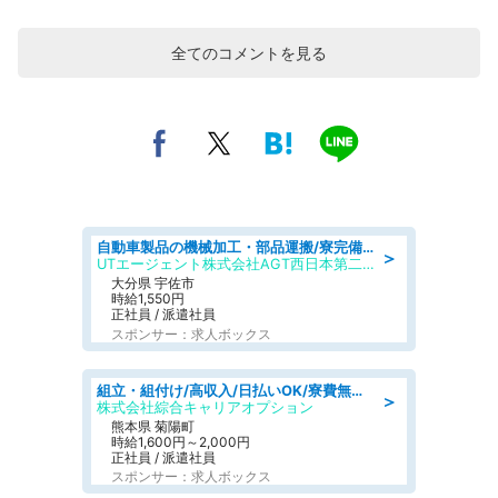
全てのコメントを見る
自動車製品の機械加工・部品運搬/寮完備/日払い/工場・製造
＞
UTエージェント株式会社AGT西日本第二CU
大分県 宇佐市
時給1,550円
正社員 / 派遣社員
スポンサー：求人ボックス
組立・組付け/高収入/日払いOK/寮費無料/交替制/20・30・40代活躍中
＞
株式会社綜合キャリアオプション
熊本県 菊陽町
時給1,600円～2,000円
正社員 / 派遣社員
スポンサー：求人ボックス