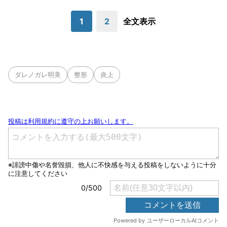
1
2
全文表示
ダレノガレ明美
整形
炎上