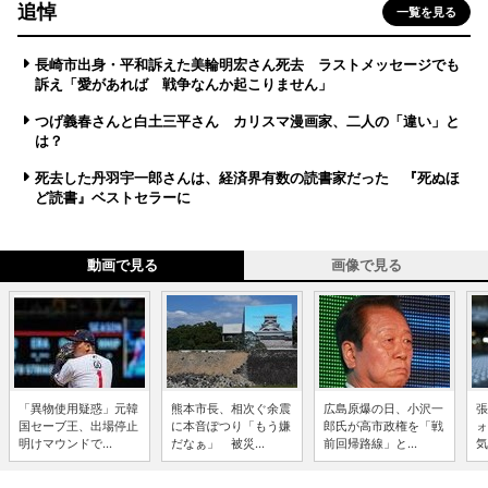
追悼
一覧を見る
長崎市出身・平和訴えた美輪明宏さん死去 ラストメッセージでも
訴え「愛があれば 戦争なんか起こりません」
つげ義春さんと白土三平さん カリスマ漫画家、二人の「違い」と
は？
死去した丹羽宇一郎さんは、経済界有数の読書家だった 『死ぬほ
ど読書』ベストセラーに
動画で見る
画像で見る
「異物使用疑惑」元韓
熊本市長、相次ぐ余震
広島原爆の日、小沢一
張
国セーブ王、出場停止
に本音ぽつり「もう嫌
郎氏が高市政権を「戦
ォ
明けマウンドで...
だなぁ」 被災...
前回帰路線」と...
気