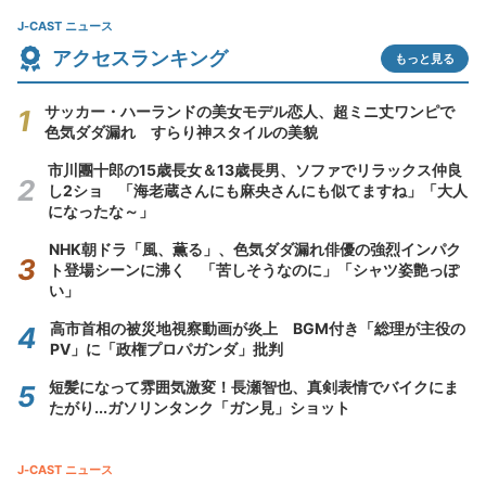
J-CAST ニュース
アクセスランキング
もっと見る
サッカー・ハーランドの美女モデル恋人、超ミニ丈ワンピで
色気ダダ漏れ すらり神スタイルの美貌
市川團十郎の15歳長女＆13歳長男、ソファでリラックス仲良
し2ショ 「海老蔵さんにも麻央さんにも似てますね」「大人
になったな～」
NHK朝ドラ「風、薫る」、色気ダダ漏れ俳優の強烈インパク
ト登場シーンに沸く 「苦しそうなのに」「シャツ姿艶っぽ
い」
高市首相の被災地視察動画が炎上 BGM付き「総理が主役の
PV」に「政権プロパガンダ」批判
短髪になって雰囲気激変！長瀬智也、真剣表情でバイクにま
たがり...ガソリンタンク「ガン見」ショット
J-CAST ニュース