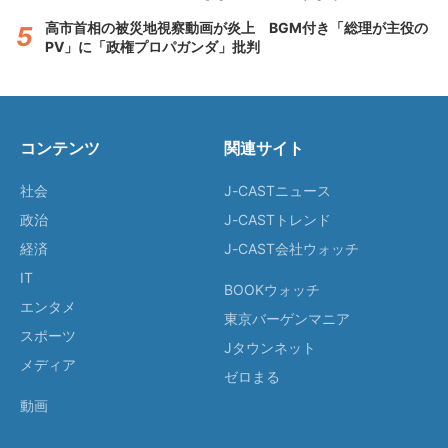
高市首相の被災地視察動画が炎上 BGM付き「総理が主役の
PV」に「政権プロパガンダ」批判
コンテンツ
関連サイト
社会
J-CASTニュース
政治
J-CASTトレンド
経済
J-CAST会社ウォッチ
IT
BOOKウォッチ
エンタメ
東京バーゲンマニア
スポーツ
Jタウンネット
メディア
ゼロまる
動画