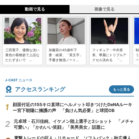
動画で見る
画像で見る
三田寛子、優雅な淡い
加藤茶の45歳年下
フィギュア・中井亜
制
黄色の着物姿で上品な
妻・綾菜、「美文字」
美、華麗にトリプルア
う
たたずまいで ...
手書き勉強ノート...
クセル決める 「...
一
J-CAST ニュース
アクセスランキング
もっと見る
顔面付近の155キロ直球にヘルメット叩きつけたDeNAルーキ
ー宮下朝陽に擁護の声 「負けん気必要」と球団OB
元卓球・石川佳純、イケメン陸上選手と2ショット 「メチャ
可愛い」「かわいい笑顔」「美男美女」話題に
電撃トレードの巨人・リチャード、ソフトバンク・秋広優人