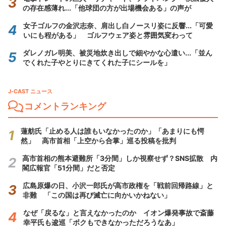
の存在感薄れ...「他球団の方が出場機会ある」の声が
女子ゴルフの金沢志奈、肩出し白ノースリ姿に反響...「可愛
いにも程がある」 ゴルフウェア姿と雰囲気変わって
ダレノガレ明美、被災地炊き出しで細やかな心遣い...「並ん
でくれた子やとりにきてくれた子にシールを」
J-CAST ニュース
コメントランキング
蓮舫氏「止める人は誰もいなかったのか」「あまりにも愕
然」 高市首相「上空から合掌」巡る投稿を批判
高市首相の熊本避難所「3分間」しか視察せず？SNS拡散 内
閣広報官「51分間」だと否定
広島原爆の日、小沢一郎氏が高市政権を「戦前回帰路線」と
非難 「この国は再び滅亡に向かいかねない」
なぜ「戻るな」と言えなかったのか イオン爆発事故で斎藤
幸平氏も逡巡「ボクもできなかっただろうなあ」