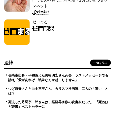
げてるのを見て...(静岡県・20代女性)|Jタウ
ンネット
ゼロまる
追悼
一覧を見る
長崎市出身・平和訴えた美輪明宏さん死去 ラストメッセージでも
訴え「愛があれば 戦争なんか起こりません」
つげ義春さんと白土三平さん カリスマ漫画家、二人の「違い」と
は？
死去した丹羽宇一郎さんは、経済界有数の読書家だった 『死ぬほ
ど読書』ベストセラーに