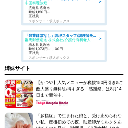
＞
中国料理敦煌
広島県 広島市
時給1,150円～
正社員
スポンサー：求人ボックス
「残業ほぼなし」調理スタッフ/調理師免許必須/正職員/日勤のみ/介護付き有料老人ホーム/社会保障完備
＞
群馬郵便逓送 株式会社/介護付有料老人ホーム ふる里
栃木県 足利市
時給1,073円～1,100円
正社員
スポンサー：求人ボックス
姉妹サイト
【かつや】人気メニューが税抜150円引き&ご
飯大盛り無料!お得すぎる「感謝祭」は8月14
日まで開催中。
「多指症」で生まれた娘と、受け止められな
い私。産後初めての夜、助産師がミルクをあ