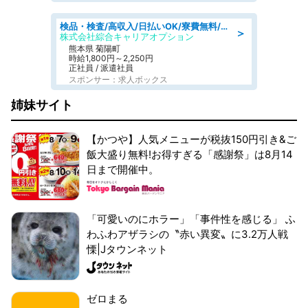
検品・検査/高収入/日払いOK/寮費無料/日勤/20・30・40代活躍中
＞
株式会社綜合キャリアオプション
熊本県 菊陽町
時給1,800円～2,250円
正社員 / 派遣社員
スポンサー：求人ボックス
姉妹サイト
【かつや】人気メニューが税抜150円引き&ご
飯大盛り無料!お得すぎる「感謝祭」は8月14
日まで開催中。
「可愛いのにホラー」「事件性を感じる」 ふ
わふわアザラシの〝赤い異変〟に3.2万人戦
慄|Jタウンネット
ゼロまる