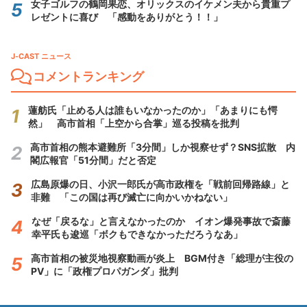
女子ゴルフの鶴岡果恋、オリックスのイケメン夫から貴重プ
レゼントに喜び 「感動をありがとう！！」
J-CAST ニュース
コメントランキング
蓮舫氏「止める人は誰もいなかったのか」「あまりにも愕
然」 高市首相「上空から合掌」巡る投稿を批判
高市首相の熊本避難所「3分間」しか視察せず？SNS拡散 内
閣広報官「51分間」だと否定
広島原爆の日、小沢一郎氏が高市政権を「戦前回帰路線」と
非難 「この国は再び滅亡に向かいかねない」
なぜ「戻るな」と言えなかったのか イオン爆発事故で斎藤
幸平氏も逡巡「ボクもできなかっただろうなあ」
高市首相の被災地視察動画が炎上 BGM付き「総理が主役の
PV」に「政権プロパガンダ」批判