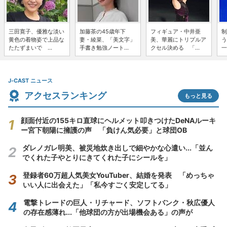
三田寛子、優雅な淡い
加藤茶の45歳年下
フィギュア・中井亜
制
黄色の着物姿で上品な
妻・綾菜、「美文字」
美、華麗にトリプルア
う
たたずまいで ...
手書き勉強ノート...
クセル決める 「...
一
J-CAST ニュース
アクセスランキング
もっと見る
顔面付近の155キロ直球にヘルメット叩きつけたDeNAルーキ
ー宮下朝陽に擁護の声 「負けん気必要」と球団OB
ダレノガレ明美、被災地炊き出しで細やかな心遣い...「並ん
でくれた子やとりにきてくれた子にシールを」
登録者60万超人気美女YouTuber、結婚を発表 「めっちゃ
いい人に出会えた」「私今すごく安定してる」
電撃トレードの巨人・リチャード、ソフトバンク・秋広優人
の存在感薄れ...「他球団の方が出場機会ある」の声が