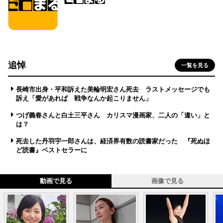
追悼
一覧を見る
長崎市出身・平和訴えた美輪明宏さん死去 ラストメッセージでも
訴え「愛があれば 戦争なんか起こりません」
つげ義春さんと白土三平さん カリスマ漫画家、二人の「違い」と
は？
死去した丹羽宇一郎さんは、経済界有数の読書家だった 『死ぬほ
ど読書』ベストセラーに
動画で見る
画像で見る