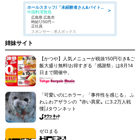
ホールスタッフ/「未経験者さん&バイトデビューも大歓迎」残業ほぼなし×1日3時間〜勤務OK!フォロー体制も充実/広島県/広島市南区
＞
中国料理敦煌
広島県 広島市
時給1,150円～
正社員
スポンサー：求人ボックス
姉妹サイト
【かつや】人気メニューが税抜150円引き&ご
飯大盛り無料!お得すぎる「感謝祭」は8月14
日まで開催中。
「可愛いのにホラー」「事件性を感じる」 ふ
わふわアザラシの〝赤い異変〟に3.2万人戦
慄|Jタウンネット
ゼロまる