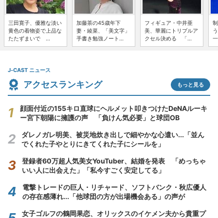
三田寛子、優雅な淡い
加藤茶の45歳年下
フィギュア・中井亜
制
黄色の着物姿で上品な
妻・綾菜、「美文字」
美、華麗にトリプルア
う
たたずまいで ...
手書き勉強ノート...
クセル決める 「...
一
J-CAST ニュース
アクセスランキング
もっと見る
顔面付近の155キロ直球にヘルメット叩きつけたDeNAルーキ
ー宮下朝陽に擁護の声 「負けん気必要」と球団OB
ダレノガレ明美、被災地炊き出しで細やかな心遣い...「並ん
でくれた子やとりにきてくれた子にシールを」
登録者60万超人気美女YouTuber、結婚を発表 「めっちゃ
いい人に出会えた」「私今すごく安定してる」
電撃トレードの巨人・リチャード、ソフトバンク・秋広優人
の存在感薄れ...「他球団の方が出場機会ある」の声が
女子ゴルフの鶴岡果恋、オリックスのイケメン夫から貴重プ