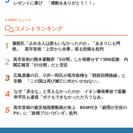
レゼントに喜び 「感動をありがとう！！」
J-CAST ニュース
コメントランキング
蓮舫氏「止める人は誰もいなかったのか」「あまりにも愕
然」 高市首相「上空から合掌」巡る投稿を批判
高市首相の熊本避難所「3分間」しか視察せず？SNS拡散 内
閣広報官「51分間」だと否定
広島原爆の日、小沢一郎氏が高市政権を「戦前回帰路線」と
非難 「この国は再び滅亡に向かいかねない」
なぜ「戻るな」と言えなかったのか イオン爆発事故で斎藤
幸平氏も逡巡「ボクもできなかっただろうなあ」
高市首相の被災地視察動画が炎上 BGM付き「総理が主役の
PV」に「政権プロパガンダ」批判