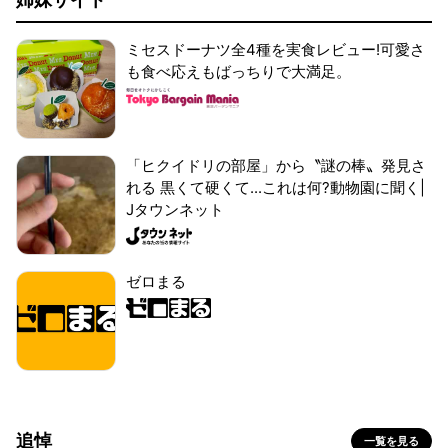
ミセスドーナツ全4種を実食レビュー!可愛さ
も食べ応えもばっちりで大満足。
「ヒクイドリの部屋」から〝謎の棒〟発見さ
れる 黒くて硬くて...これは何?動物園に聞く|
Jタウンネット
ゼロまる
追悼
一覧を見る