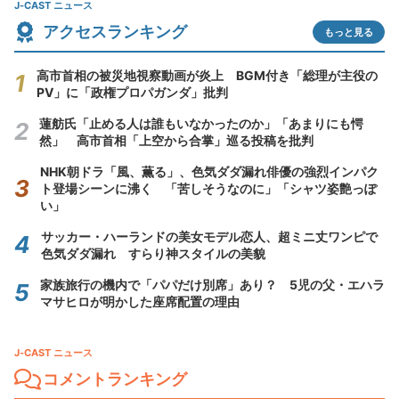
J-CAST ニュース
アクセスランキング
もっと見る
高市首相の被災地視察動画が炎上 BGM付き「総理が主役の
PV」に「政権プロパガンダ」批判
蓮舫氏「止める人は誰もいなかったのか」「あまりにも愕
然」 高市首相「上空から合掌」巡る投稿を批判
NHK朝ドラ「風、薫る」、色気ダダ漏れ俳優の強烈インパク
ト登場シーンに沸く 「苦しそうなのに」「シャツ姿艶っぽ
い」
サッカー・ハーランドの美女モデル恋人、超ミニ丈ワンピで
色気ダダ漏れ すらり神スタイルの美貌
家族旅行の機内で「パパだけ別席」あり？ 5児の父・エハラ
マサヒロが明かした座席配置の理由
J-CAST ニュース
コメントランキング