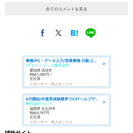
全てのコメントを見る
事務/PC・データ入力/営業事務 日勤 土日休み 残業少なめ 車通勤OK 総合事務
＞
UTエージェント株式会社
愛知県 清須市
時給1,280円～
正社員
スポンサー：求人ボックス
8月開始/外資系保険業界でのITヘルプデスク業務/駅近/即日勤務可/ヘルプデスク
＞
株式会社パソナ
福岡県 北九州市
時給4,167円
正社員
スポンサー：求人ボックス
姉妹サイト