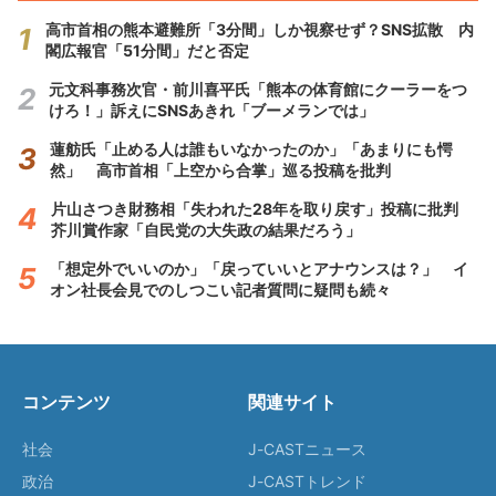
高市首相の熊本避難所「3分間」しか視察せず？SNS拡散 内
閣広報官「51分間」だと否定
元文科事務次官・前川喜平氏「熊本の体育館にクーラーをつ
けろ！」訴えにSNSあきれ「ブーメランでは」
蓮舫氏「止める人は誰もいなかったのか」「あまりにも愕
然」 高市首相「上空から合掌」巡る投稿を批判
片山さつき財務相「失われた28年を取り戻す」投稿に批判
芥川賞作家「自民党の大失政の結果だろう」
「想定外でいいのか」「戻っていいとアナウンスは？」 イ
オン社長会見でのしつこい記者質問に疑問も続々
コンテンツ
関連サイト
社会
J-CASTニュース
政治
J-CASTトレンド