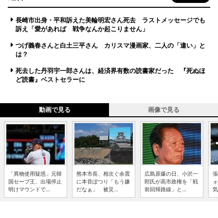
長崎市出身・平和訴えた美輪明宏さん死去 ラストメッセージでも
訴え「愛があれば 戦争なんか起こりません」
つげ義春さんと白土三平さん カリスマ漫画家、二人の「違い」と
は？
死去した丹羽宇一郎さんは、経済界有数の読書家だった 『死ぬほ
ど読書』ベストセラーに
動画で見る
画像で見る
「異物使用疑惑」元韓
熊本市長、相次ぐ余震
広島原爆の日、小沢一
張
国セーブ王、出場停止
に本音ぽつり「もう嫌
郎氏が高市政権を「戦
ォ
明けマウンドで...
だなぁ」 被災...
前回帰路線」と...
気