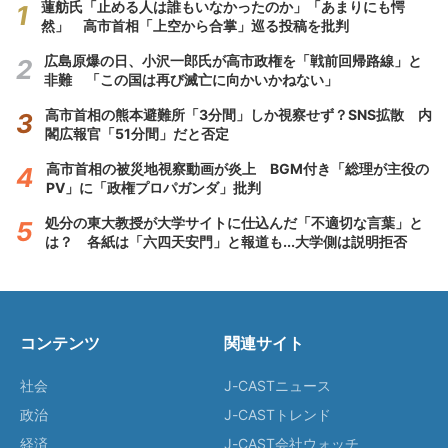
蓮舫氏「止める人は誰もいなかったのか」「あまりにも愕
然」 高市首相「上空から合掌」巡る投稿を批判
広島原爆の日、小沢一郎氏が高市政権を「戦前回帰路線」と
非難 「この国は再び滅亡に向かいかねない」
高市首相の熊本避難所「3分間」しか視察せず？SNS拡散 内
閣広報官「51分間」だと否定
高市首相の被災地視察動画が炎上 BGM付き「総理が主役の
PV」に「政権プロパガンダ」批判
処分の東大教授が大学サイトに仕込んだ「不適切な言葉」と
は？ 各紙は「六四天安門」と報道も...大学側は説明拒否
コンテンツ
関連サイト
社会
J-CASTニュース
政治
J-CASTトレンド
経済
J-CAST会社ウォッチ