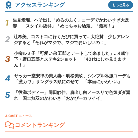
アクセスランキング
もっと見る
生見愛瑠、へそ出し「めるのふく」コーデでかわいすぎ大反
響 「スタイル抜群」「めっちゃお洒落」「最高！」
辻希美、コストコに行くたびに買って...大絶賛 少しアレン
ジすると「それがマジで、マジでおいしいの！」
小柳ルミ子「可愛い弟 五郎とデートして来ました」...4歳年
下・野口五郎とステキ2ショット 「40代にしか見えませ
ん！」
サッカー堂安律の美人妻・明松美玖、シンプル私服コーデも
「激カワ」サングラス頭にのせて 「本当にかわいい」
「役満ボディー」岡田紗佳、肩出し白ノースリで色気ダダ漏
れ 国士無双のかわいさ「おかぴーカワイイ」
J-CAST ニュース
コメントランキング