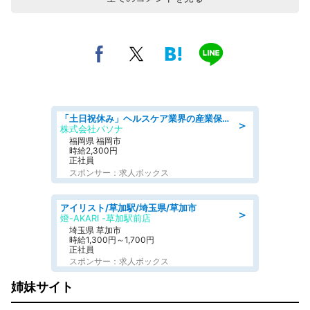
「土日祝休み」ヘルスケア業界の産業保健師/高時給/未経験OK/要資格:保健師、正看護師
＞
株式会社パソナ
福岡県 福岡市
時給2,300円
正社員
スポンサー：求人ボックス
アイリスト/草加駅/埼玉県/草加市
＞
燈-AKARI -草加駅前店
埼玉県 草加市
時給1,300円～1,700円
正社員
スポンサー：求人ボックス
姉妹サイト