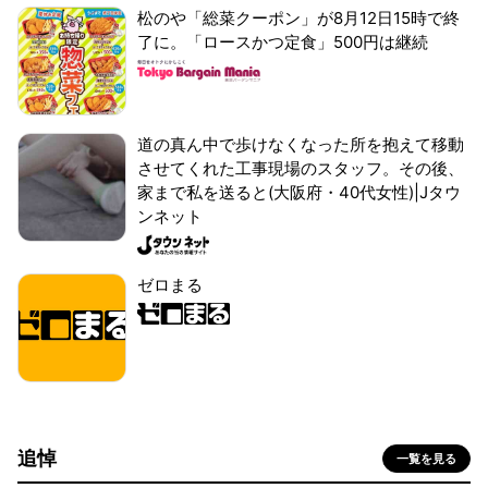
松のや「総菜クーポン」が8月12日15時で終
了に。「ロースかつ定食」500円は継続
道の真ん中で歩けなくなった所を抱えて移動
させてくれた工事現場のスタッフ。その後、
家まで私を送ると(大阪府・40代女性)|Jタウ
ンネット
ゼロまる
追悼
一覧を見る