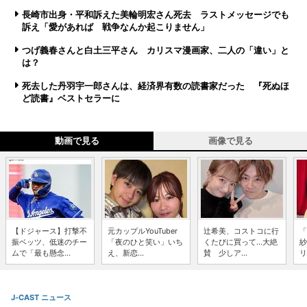
長崎市出身・平和訴えた美輪明宏さん死去 ラストメッセージでも
訴え「愛があれば 戦争なんか起こりません」
つげ義春さんと白土三平さん カリスマ漫画家、二人の「違い」と
は？
死去した丹羽宇一郎さんは、経済界有数の読書家だった 『死ぬほ
ど読書』ベストセラーに
動画で見る
画像で見る
【ドジャース】打撃不
元カップルYouTuber
辻希美、コストコに行
「
振ベッツ、低迷のチー
「夜のひと笑い」いち
くたびに買って...大絶
紗
ムで「最も懸念...
え、新恋...
賛 少しア...
リ
J-CAST ニュース