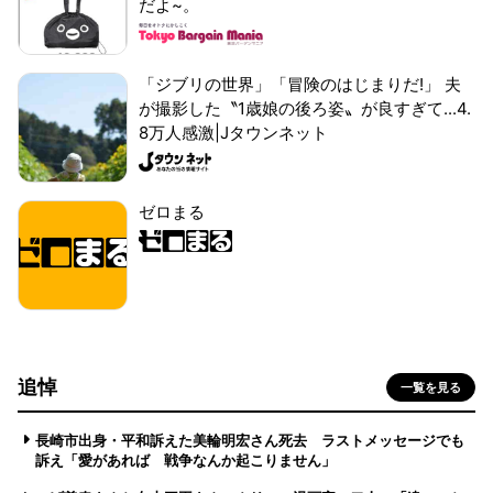
だよ~。
「ジブリの世界」「冒険のはじまりだ!」 夫
が撮影した〝1歳娘の後ろ姿〟が良すぎて...4.
8万人感激|Jタウンネット
ゼロまる
追悼
一覧を見る
長崎市出身・平和訴えた美輪明宏さん死去 ラストメッセージでも
訴え「愛があれば 戦争なんか起こりません」