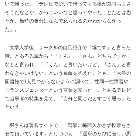
いで帰った。「テレビで脱いで帰ってくる姿が気持ちよさ
そうだなとか、かっこいいなと思ってやったことだとは思
うが、当時の自分はなんで怒られるのかわからなかっ
た」。
大学入学後、サークルの自己紹介で「堀です」と言った
時、とある先輩から「『くん』、『さん』どちらですか」
などと言われ、「『くん』と言いたいけど、『さん』と言
わなきゃいけない」という葛藤を抱えたことも。「大学の
図書館で1人見つからないように調べて、性同一性障害や
トランスジェンダーという言葉を知った」。とあるテレビ
で当事者の特集を見て、「自分と同じだとすごく思っ」た
という。
堀さんは署名サイトで、「選挙に毎回欠かさず投票をさ
せて頂いています」としつつも、「選挙のたびに苦しい思