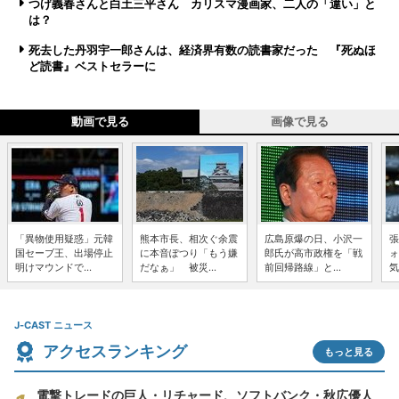
つげ義春さんと白土三平さん カリスマ漫画家、二人の「違い」と
は？
死去した丹羽宇一郎さんは、経済界有数の読書家だった 『死ぬほ
ど読書』ベストセラーに
動画で見る
画像で見る
「異物使用疑惑」元韓
熊本市長、相次ぐ余震
広島原爆の日、小沢一
張
国セーブ王、出場停止
に本音ぽつり「もう嫌
郎氏が高市政権を「戦
ォ
明けマウンドで...
だなぁ」 被災...
前回帰路線」と...
気
J-CAST ニュース
アクセスランキング
もっと見る
電撃トレードの巨人・リチャード、ソフトバンク・秋広優人