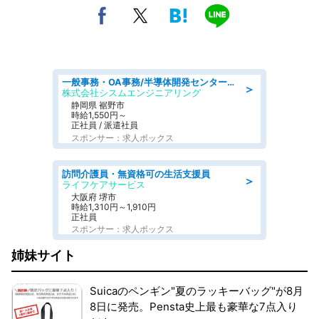
一般事務・OA事務/半導体開発センター内で事務&軽作業スタッフ、募集
＞
株式会社シスムエンジニアリング
静岡県 裾野市
時給1,550円～
正社員 / 派遣社員
スポンサー：求人ボックス
訪問介護員・無資格可の生活支援員
＞
ライフケアサービス
大阪府 堺市
時給1,310円～1,910円
正社員
スポンサー：求人ボックス
姉妹サイト
Suicaのペンギン"夏のラッキーバッグ"が8月
8日に発売。Pensta史上最も豪華な7点入り