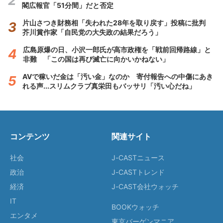
閣広報官「51分間」だと否定
片山さつき財務相「失われた28年を取り戻す」投稿に批判
芥川賞作家「自民党の大失政の結果だろう」
広島原爆の日、小沢一郎氏が高市政権を「戦前回帰路線」と
非難 「この国は再び滅亡に向かいかねない」
AVで稼いだ金は「汚い金」なのか 寄付報告への中傷にあき
れる声...スリムクラブ真栄田もバッサリ「汚い心だね」
コンテンツ
関連サイト
社会
J-CASTニュース
政治
J-CASTトレンド
経済
J-CAST会社ウォッチ
IT
BOOKウォッチ
エンタメ
東京バーゲンマニア