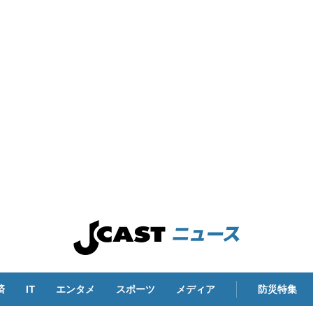
済
IT
エンタメ
スポーツ
メディア
防災特集