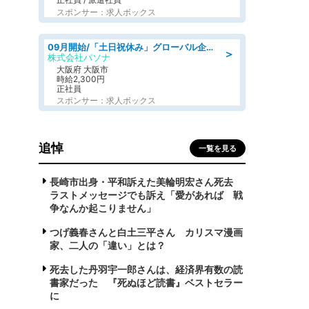
スポンサー：求人ボックス
09月開始/「土日祝休み」グローバル企業での産業保健のお仕事/保健師/高時給/残業なし/服装自由
＞
株式会社パソナ
大阪府 大阪市
時給2,300円
正社員
スポンサー：求人ボックス
追悼
一覧を見る
長崎市出身・平和訴えた美輪明宏さん死去
ラストメッセージでも訴え「愛があれば 戦
争なんか起こりません」
つげ義春さんと白土三平さん カリスマ漫画
家、二人の「違い」とは？
死去した丹羽宇一郎さんは、経済界有数の読
書家だった 『死ぬほど読書』ベストセラー
に