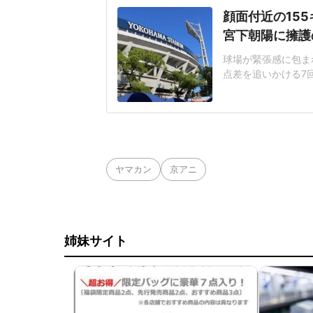
顔面付近の15
宮下朝陽に擁護
球場が緊張感に包まれ
点差を追いかける7
じた155キロ直球
ヘルメットを叩きつ
日は両チームが2死
に死球を受けた。内
ヤマカン
京アニ
姉妹サイト