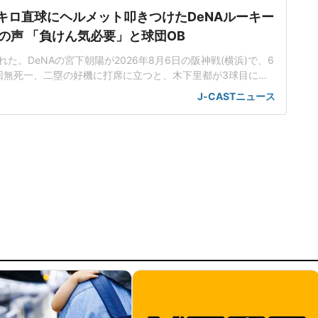
5キロ直球にヘルメット叩きつけたDeNAルーキー
の声 「負けん気必要」と球団OB
た。DeNAの宮下朝陽が2026年8月6日の阪神戦(横浜)で、6
回無死一、二塁の好機に打席に立つと、木下里都が3球目に投
が顔面付近へ。もんどり打ってよけた宮下は怒りの表情を見せて
J-CASTニュース
けた。「熱くなってしまった部分があったのでしょう」前日5
球ずつを受け、この試合でも阪神のデルミス・ガルシアが2回