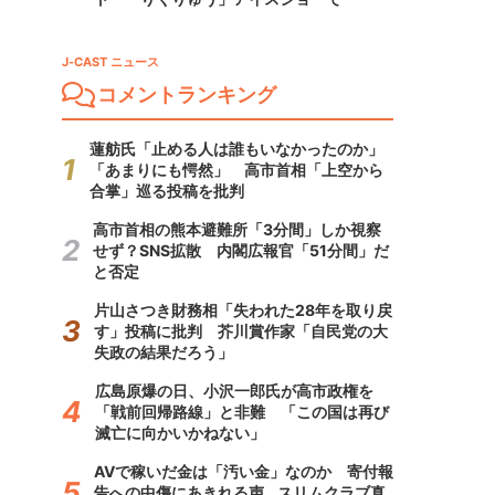
J-CAST ニュース
コメントランキング
蓮舫氏「止める人は誰もいなかったのか」
「あまりにも愕然」 高市首相「上空から
合掌」巡る投稿を批判
高市首相の熊本避難所「3分間」しか視察
せず？SNS拡散 内閣広報官「51分間」だ
と否定
片山さつき財務相「失われた28年を取り戻
す」投稿に批判 芥川賞作家「自民党の大
失政の結果だろう」
広島原爆の日、小沢一郎氏が高市政権を
「戦前回帰路線」と非難 「この国は再び
滅亡に向かいかねない」
AVで稼いだ金は「汚い金」なのか 寄付報
告への中傷にあきれる声...スリムクラブ真