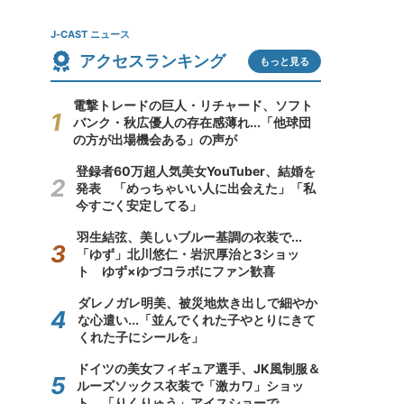
J-CAST ニュース
アクセスランキング
もっと見る
電撃トレードの巨人・リチャード、ソフト
バンク・秋広優人の存在感薄れ...「他球団
の方が出場機会ある」の声が
登録者60万超人気美女YouTuber、結婚を
発表 「めっちゃいい人に出会えた」「私
今すごく安定してる」
羽生結弦、美しいブルー基調の衣装で...
「ゆず」北川悠仁・岩沢厚治と3ショッ
ト ゆず×ゆづコラボにファン歓喜
ダレノガレ明美、被災地炊き出しで細やか
な心遣い...「並んでくれた子やとりにきて
くれた子にシールを」
ドイツの美女フィギュア選手、JK風制服＆
ルーズソックス衣装で「激カワ」ショッ
ト 「りくりゅう」アイスショーで