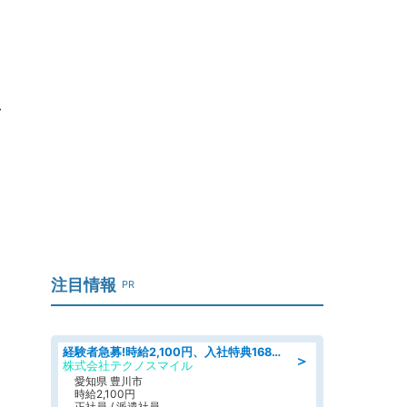
ア
イ
注目情報
PR
経験者急募!時給2,100円、入社特典168万円の自動車製造業務/トヨタ自動車/tutumi
＞
株式会社テクノスマイル
愛知県 豊川市
時給2,100円
正社員 / 派遣社員