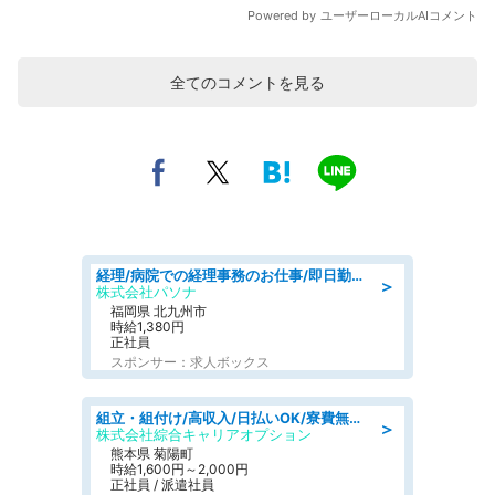
全てのコメントを見る
経理/病院での経理事務のお仕事/即日勤務可/車通勤可/経理/一般事務
＞
株式会社パソナ
福岡県 北九州市
時給1,380円
正社員
スポンサー：求人ボックス
組立・組付け/高収入/日払いOK/寮費無料/交替制/20・30・40代活躍中
＞
株式会社綜合キャリアオプション
熊本県 菊陽町
時給1,600円～2,000円
正社員 / 派遣社員