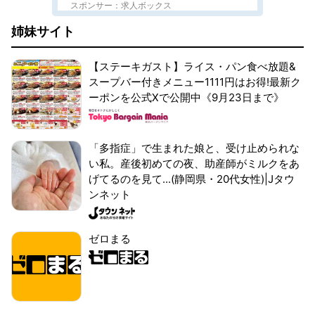
スポンサー：求人ボックス
姉妹サイト
【ステーキガスト】ライス・パン食べ放題&
スープバー付きメニュー1111円はお得!最新ク
ーポンを公式Xで公開中《9月23日まで》
「多指症」で生まれた娘と、受け止められな
い私。産後初めての夜、助産師がミルクをあ
げてるのを見て...(静岡県・20代女性)|Jタウ
ンネット
ゼロまる