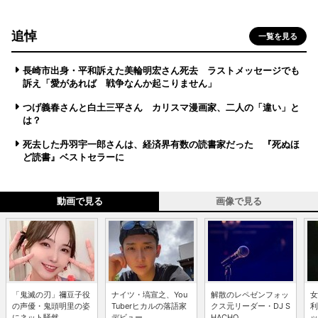
追悼
一覧を見る
長崎市出身・平和訴えた美輪明宏さん死去 ラストメッセージでも
訴え「愛があれば 戦争なんか起こりません」
つげ義春さんと白土三平さん カリスマ漫画家、二人の「違い」と
は？
死去した丹羽宇一郎さんは、経済界有数の読書家だった 『死ぬほ
ど読書』ベストセラーに
動画で見る
画像で見る
「鬼滅の刃」禰豆子役
ナイツ・塙宣之、You
解散のレペゼンフォッ
女
の声優・鬼頭明里の姿
Tuberヒカルの落語家
クス元リーダー・DJ S
利
にネット騒然 ...
デビュー...
HACHO...
ッ