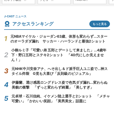
J-CAST ニュース
アクセスランキング
もっと見る
元NBAマイケル・ジョーダン63歳、体形も変わらず...スター
のオーラダダ漏れ サッカー・ハーランドと最強2ショット
小柳ルミ子「可愛い弟 五郎とデートして来ました」...4歳年
下・野口五郎とステキ2ショット 「40代にしか見えませ
ん！」
元NHK中川安奈アナ、へそ出し＆ド派手巨人ユニ姿で...神ス
タイル炸裂 G党も大喜び「反則級のビジュアル」
伊藤蘭、透け感黒ロングドレス姿で色気ダダ漏れ...変わらぬ
美貌の衝撃 「ずっと変わらず綺麗」「美しすぎ」
元卓球・石川佳純、イケメン陸上選手と2ショット 「メチャ
可愛い」「かわいい笑顔」「美男美女」話題に