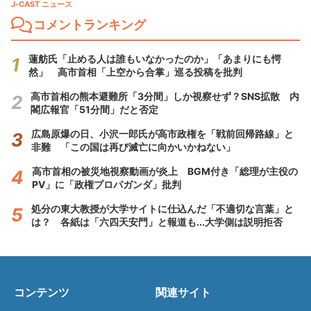
J-CAST ニュース
コメントランキング
蓮舫氏「止める人は誰もいなかったのか」「あまりにも愕
然」 高市首相「上空から合掌」巡る投稿を批判
高市首相の熊本避難所「3分間」しか視察せず？SNS拡散 内
閣広報官「51分間」だと否定
広島原爆の日、小沢一郎氏が高市政権を「戦前回帰路線」と
非難 「この国は再び滅亡に向かいかねない」
高市首相の被災地視察動画が炎上 BGM付き「総理が主役の
PV」に「政権プロパガンダ」批判
処分の東大教授が大学サイトに仕込んだ「不適切な言葉」と
は？ 各紙は「六四天安門」と報道も...大学側は説明拒否
コンテンツ
関連サイト