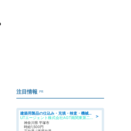
？
注目情報
PR
建築用製品の仕込み・充填・検査・機械操作/寮完備/日払い/工場・製造
＞
UTエージェント株式会社AGT南関東第二CU
神奈川県 平塚市
時給1,500円
正社員 / 派遣社員