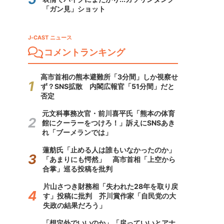
「ガン見」ショット
J-CAST ニュース
コメントランキング
高市首相の熊本避難所「3分間」しか視察せ
ず？SNS拡散 内閣広報官「51分間」だと
否定
元文科事務次官・前川喜平氏「熊本の体育
館にクーラーをつけろ！」訴えにSNSあき
れ「ブーメランでは」
蓮舫氏「止める人は誰もいなかったのか」
「あまりにも愕然」 高市首相「上空から
合掌」巡る投稿を批判
片山さつき財務相「失われた28年を取り戻
す」投稿に批判 芥川賞作家「自民党の大
失政の結果だろう」
「想定外でいいのか」「戻っていいとアナ