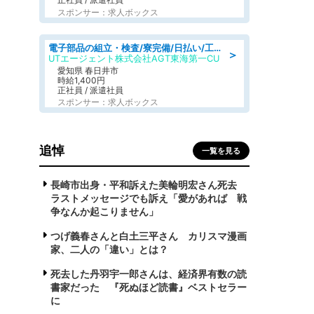
スポンサー：求人ボックス
電子部品の組立・検査/寮完備/日払い/工場・製造
＞
UTエージェント株式会社AGT東海第一CU
愛知県 春日井市
時給1,400円
正社員 / 派遣社員
スポンサー：求人ボックス
追悼
一覧を見る
長崎市出身・平和訴えた美輪明宏さん死去
ラストメッセージでも訴え「愛があれば 戦
争なんか起こりません」
つげ義春さんと白土三平さん カリスマ漫画
家、二人の「違い」とは？
死去した丹羽宇一郎さんは、経済界有数の読
書家だった 『死ぬほど読書』ベストセラー
に