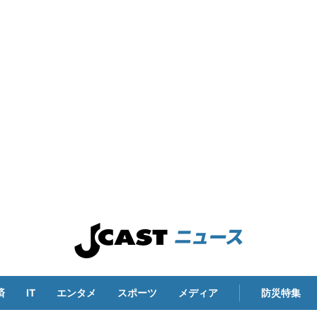
済
IT
エンタメ
スポーツ
メディア
防災特集