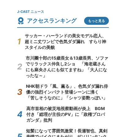
J-CAST ニュース
アクセスランキング
もっと見る
サッカー・ハーランドの美女モデル恋人、
超ミニ丈ワンピで色気ダダ漏れ すらり神
スタイルの美貌
市川團十郎の15歳長女＆13歳長男、ソファ
でリラックス仲良し2ショ 「海老蔵さん
にも麻央さんにも似てますね」「大人にな
ったな～」
NHK朝ドラ「風、薫る」、色気ダダ漏れ俳
優の強烈インパクト登場シーンに沸く
「苦しそうなのに」「シャツ姿艶っぽい」
高市首相の被災地視察動画が炎上 BGM
付き「総理が主役のPV」に「政権プロパ
ガンダ」批判
短髪になって雰囲気激変！長瀬智也、真剣
表情でバイクにまたがり...ガソリンタンク