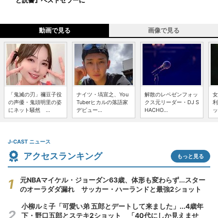
ど読書』ベストセラーに
動画で見る
画像で見る
「鬼滅の刃」禰豆子役
ナイツ・塙宣之、You
解散のレペゼンフォッ
女
の声優・鬼頭明里の姿
Tuberヒカルの落語家
クス元リーダー・DJ S
利
にネット騒然 ...
デビュー...
HACHO...
ッ
J-CAST ニュース
アクセスランキング
もっと見る
元NBAマイケル・ジョーダン63歳、体形も変わらず...スター
のオーラダダ漏れ サッカー・ハーランドと最強2ショット
小柳ルミ子「可愛い弟 五郎とデートして来ました」...4歳年
下・野口五郎とステキ2ショット 「40代にしか見えませ