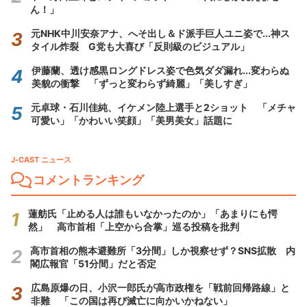
ん！」
元NHK中川安奈アナ、へそ出し＆ド派手巨人ユニ姿で...神ス
タイル炸裂 G党も大喜び「反則級のビジュアル」
伊藤蘭、透け感黒ロングドレス姿で色気ダダ漏れ...変わらぬ
美貌の衝撃 「ずっと変わらず綺麗」「美しすぎ」
元卓球・石川佳純、イケメン陸上選手と2ショット 「メチャ
可愛い」「かわいい笑顔」「美男美女」話題に
J-CAST ニュース
コメントランキング
蓮舫氏「止める人は誰もいなかったのか」「あまりにも愕
然」 高市首相「上空から合掌」巡る投稿を批判
高市首相の熊本避難所「3分間」しか視察せず？SNS拡散 内
閣広報官「51分間」だと否定
広島原爆の日、小沢一郎氏が高市政権を「戦前回帰路線」と
非難 「この国は再び滅亡に向かいかねない」