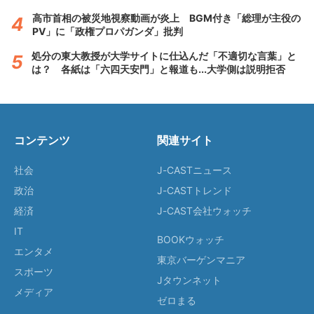
高市首相の被災地視察動画が炎上 BGM付き「総理が主役の
PV」に「政権プロパガンダ」批判
処分の東大教授が大学サイトに仕込んだ「不適切な言葉」と
は？ 各紙は「六四天安門」と報道も...大学側は説明拒否
コンテンツ
関連サイト
社会
J-CASTニュース
政治
J-CASTトレンド
経済
J-CAST会社ウォッチ
IT
BOOKウォッチ
エンタメ
東京バーゲンマニア
スポーツ
Jタウンネット
メディア
ゼロまる