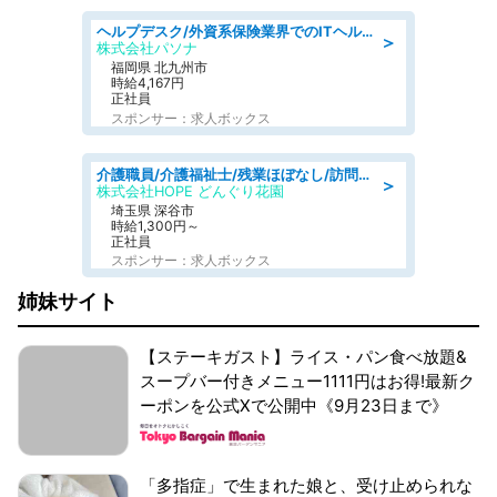
ヘルプデスク/外資系保険業界でのITヘルプデスク業務/駅近/即日勤務可/ヘルプデスク
＞
株式会社パソナ
福岡県 北九州市
時給4,167円
正社員
スポンサー：求人ボックス
介護職員/介護福祉士/残業ほぼなし/訪問介護の介護士
＞
株式会社HOPE どんぐり花園
埼玉県 深谷市
時給1,300円～
正社員
スポンサー：求人ボックス
姉妹サイト
【ステーキガスト】ライス・パン食べ放題&
スープバー付きメニュー1111円はお得!最新ク
ーポンを公式Xで公開中《9月23日まで》
「多指症」で生まれた娘と、受け止められな