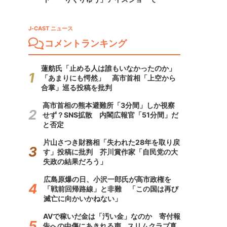
J-CAST ニュース
コメントランキング
蓮舫氏「止める人は誰もいなかったのか」
「あまりにも愕然」 高市首相「上空から
合掌」巡る投稿を批判
高市首相の熊本避難所「3分間」しか視察
せず？SNS拡散 内閣広報官「51分間」だ
と否定
片山さつき財務相「失われた28年を取り戻
す」投稿に批判 芥川賞作家「自民党の大
失政の結果だろう」
広島原爆の日、小沢一郎氏が高市政権を
「戦前回帰路線」と非難 「この国は再び
滅亡に向かいかねない」
AVで稼いだ金は「汚い金」なのか 寄付報
告への中傷にあきれる声...スリムクラブ真