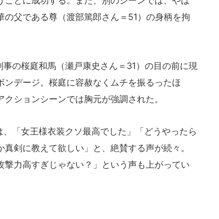
うことに成功する。また、別のシーンでは、やは
華の父である尊（渡部篤郎さん＝51）の身柄を拘
事の桜庭和馬（瀬戸康史さん＝31）の目の前に現
ボンデージ。桜庭に容赦なくムチを振るったほ
アクションシーンでは胸元が強調された。
、「女王様衣装クソ最高でした」「どうやったら
か真剣に教えて欲しい」と、絶賛する声が続々。
攻撃力高すぎじゃない？」という声も上がってい