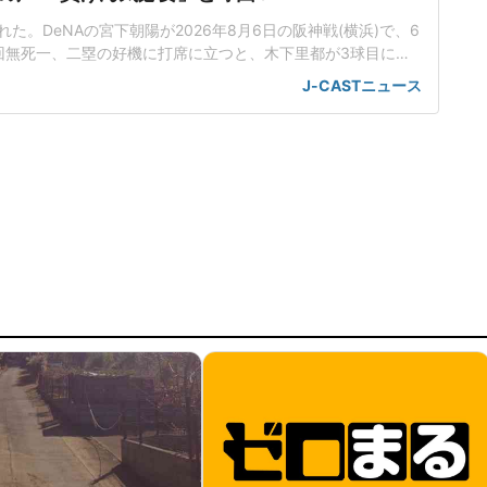
た。DeNAの宮下朝陽が2026年8月6日の阪神戦(横浜)で、6
回無死一、二塁の好機に打席に立つと、木下里都が3球目に投
が顔面付近へ。もんどり打ってよけた宮下は怒りの表情を見せて
J-CASTニュース
けた。「熱くなってしまった部分があったのでしょう」前日5
球ずつを受け、この試合でも阪神のデルミス・ガルシアが2回