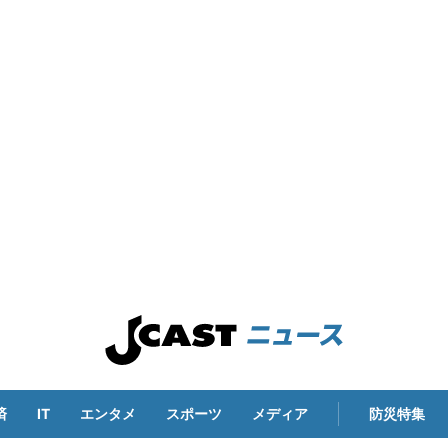
済
IT
エンタメ
スポーツ
メディア
防災特集