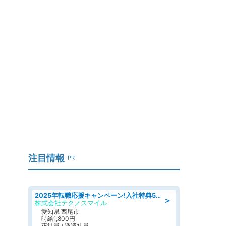
」
注目情報
PR
2025年転職応援キャンペーン!入社特典58万円/デンソーで働こう!自動車工場で小型部品の検査業務 denso aichi
＞
株式会社テクノスマイル
愛知県 西尾市
時給1,800円
正社員 / 派遣社員