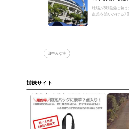
球場が緊張感に包まれ
点差を追いかける7
じた155キロ直球
ヘルメットを叩きつ
日は両チームが2死
に死球を受けた。内
田中みな実
姉妹サイト