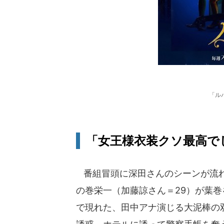
「ル
「女王様衣装クソ最高で
番組冒頭に深田さんのシーンが流れ
の巻栄一（加藤諒さん＝29）が葉
で現れた、田中アナ演じる大泥棒の