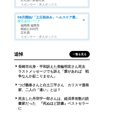
スポンサー：求人ボックス
08月開始/「土日祝休み」ヘルスケア業界の産業保健師/高時給/未経験OK/要資格:保健師、正看護師
＞
株式会社パソナ
福岡県 福岡市
時給2,300円
正社員
スポンサー：求人ボックス
追悼
一覧を見る
長崎市出身・平和訴えた美輪明宏さん死去
ラストメッセージでも訴え「愛があれば 戦
争なんか起こりません」
つげ義春さんと白土三平さん カリスマ漫画
家、二人の「違い」とは？
死去した丹羽宇一郎さんは、経済界有数の読
書家だった 『死ぬほど読書』ベストセラー
に