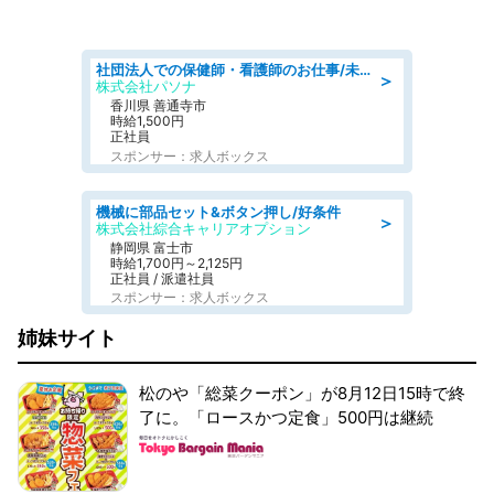
社団法人での保健師・看護師のお仕事/未経験OK/要資格:普通免許、保健師、正看護師
＞
株式会社パソナ
香川県 善通寺市
時給1,500円
正社員
スポンサー：求人ボックス
機械に部品セット&ボタン押し/好条件
＞
株式会社綜合キャリアオプション
静岡県 富士市
時給1,700円～2,125円
正社員 / 派遣社員
スポンサー：求人ボックス
姉妹サイト
松のや「総菜クーポン」が8月12日15時で終
了に。「ロースかつ定食」500円は継続