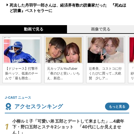
死去した丹羽宇一郎さんは、経済界有数の読書家だった 『死ぬほ
ど読書』ベストセラーに
動画で見る
画像で見る
【ドジャース】打撃不
元カップルYouTuber
辻希美、コストコに行
「
振ベッツ、低迷のチー
「夜のひと笑い」いち
くたびに買って...大絶
紗
ムで「最も懸念...
え、新恋...
賛 少しア...
リ
J-CAST ニュース
アクセスランキング
もっと見る
小柳ルミ子「可愛い弟 五郎とデートして来ました」...4歳年
下・野口五郎とステキ2ショット 「40代にしか見えませ
ん！」