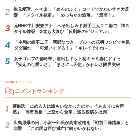
生見愛瑠、へそ出し「めるのふく」コーデでかわいすぎ大反
響 「スタイル抜群」「めっちゃお洒落」「最高！」
元NHK中川安奈アナ、へそ出し＆ド派手巨人ユニ姿で...神ス
タイル炸裂 G党も大喜び「反則級のビジュアル」
「令和の峰不二子」阿部なつき、ブルーの花柄ワンピで色気
ダダ漏れ 「可愛いすぎる！」「キレイですね～」
女子ゴルフの都玲華、肩出しドット柄キャミ姿にドキっ
「安定の可愛いさ」「まさに...天使」かわいさ限界突破
J-CAST ニュース
コメントランキング
蓮舫氏「止める人は誰もいなかったのか」「あまりにも愕
然」 高市首相「上空から合掌」巡る投稿を批判
広島原爆の日、小沢一郎氏が高市政権を「戦前回帰路線」と
非難 「この国は再び滅亡に向かいかねない」