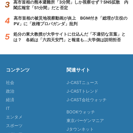
高市首相の熊本避難所「3分間」しか視察せず？SNS拡散 内
閣広報官「51分間」だと否定
高市首相の被災地視察動画が炎上 BGM付き「総理が主役の
PV」に「政権プロパガンダ」批判
処分の東大教授が大学サイトに仕込んだ「不適切な言葉」と
は？ 各紙は「六四天安門」と報道も...大学側は説明拒否
コンテンツ
関連サイト
社会
J-CASTニュース
政治
J-CASTトレンド
経済
J-CAST会社ウォッチ
IT
BOOKウォッチ
エンタメ
東京バーゲンマニア
スポーツ
Jタウンネット