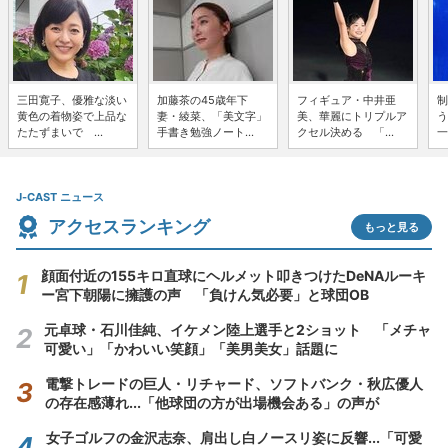
三田寛子、優雅な淡い
加藤茶の45歳年下
フィギュア・中井亜
制
黄色の着物姿で上品な
妻・綾菜、「美文字」
美、華麗にトリプルア
う
たたずまいで ...
手書き勉強ノート...
クセル決める 「...
一
J-CAST ニュース
アクセスランキング
もっと見る
顔面付近の155キロ直球にヘルメット叩きつけたDeNAルーキ
ー宮下朝陽に擁護の声 「負けん気必要」と球団OB
元卓球・石川佳純、イケメン陸上選手と2ショット 「メチャ
可愛い」「かわいい笑顔」「美男美女」話題に
電撃トレードの巨人・リチャード、ソフトバンク・秋広優人
の存在感薄れ...「他球団の方が出場機会ある」の声が
女子ゴルフの金沢志奈、肩出し白ノースリ姿に反響...「可愛