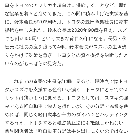
車をトヨタのアフリカ市場向けに供給することなど、新た
な協業を着々と進めてきた。この間に積み上げた実績を基
に、鈴木会長が2019年5月、トヨタの豊田章男社長に資本
提携を申し入れた。鈴木会長は2020年90歳を迎え、スズ
キも創立100周年という大きな節目の年になる。長男・俊
宏氏に社長の座を譲って4年。鈴木会長がスズキの生き残
りをかけて対策を急ぎ、トヨタとの資本提携を決断したと
いうのがもっぱらの見方だ。
これまでの協業の中身を詳細に見ると、現時点ではトヨ
タがスズキを支援する色合いが濃く、トヨタにとってのメ
リットは薄いように見える。トヨタとしては、スズキの強
みである軽自動車で協力を得たいが、その分野で協業を進
めれば、同じく軽自動車が主力のダイハツとバッティング
するうえ、下手をすると独占禁止法にも抵触しかねない。
業界関係者は「軽自動車分野は手を出しにくいのではない