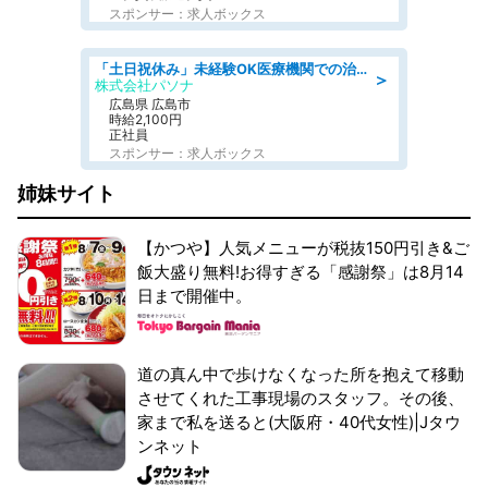
スポンサー：求人ボックス
「土日祝休み」未経験OK医療機関での治験コーディネーターのお仕事
＞
株式会社パソナ
広島県 広島市
時給2,100円
正社員
スポンサー：求人ボックス
姉妹サイト
【かつや】人気メニューが税抜150円引き&ご
飯大盛り無料!お得すぎる「感謝祭」は8月14
日まで開催中。
道の真ん中で歩けなくなった所を抱えて移動
させてくれた工事現場のスタッフ。その後、
家まで私を送ると(大阪府・40代女性)|Jタウ
ンネット