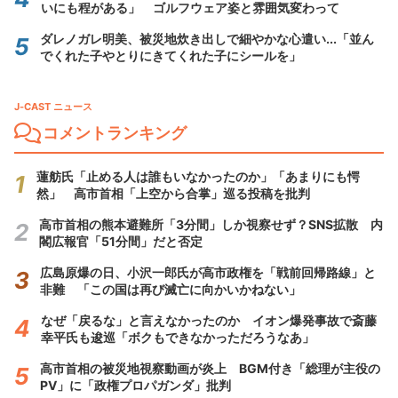
いにも程がある」 ゴルフウェア姿と雰囲気変わって
ダレノガレ明美、被災地炊き出しで細やかな心遣い...「並ん
でくれた子やとりにきてくれた子にシールを」
J-CAST ニュース
コメントランキング
蓮舫氏「止める人は誰もいなかったのか」「あまりにも愕
然」 高市首相「上空から合掌」巡る投稿を批判
高市首相の熊本避難所「3分間」しか視察せず？SNS拡散 内
閣広報官「51分間」だと否定
広島原爆の日、小沢一郎氏が高市政権を「戦前回帰路線」と
非難 「この国は再び滅亡に向かいかねない」
なぜ「戻るな」と言えなかったのか イオン爆発事故で斎藤
幸平氏も逡巡「ボクもできなかっただろうなあ」
高市首相の被災地視察動画が炎上 BGM付き「総理が主役の
PV」に「政権プロパガンダ」批判