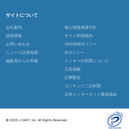
サイトについて
会社案内
個人情報保護方針
採用情報
サイト利用規約
お問い合わせ
SNS利用ポリシー
ニュース読者投稿
AIポリシー
編集長からの手紙
クッキーの利用について
広告掲載
記事配信
コンテンツ二次利用
日本インターネット報道協会
© 2026 J-CAST, Inc. All Rights Reserved.