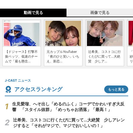
動画で見る
画像で見る
【ドジャース】打撃不
元カップルYouTuber
辻希美、コストコに行
「
振ベッツ、低迷のチー
「夜のひと笑い」いち
くたびに買って...大絶
紗
ムで「最も懸念...
え、新恋...
賛 少しア...
リ
J-CAST ニュース
アクセスランキング
もっと見る
生見愛瑠、へそ出し「めるのふく」コーデでかわいすぎ大反
響 「スタイル抜群」「めっちゃお洒落」「最高！」
辻希美、コストコに行くたびに買って...大絶賛 少しアレン
ジすると「それがマジで、マジでおいしいの！」