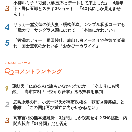
小柳ルミ子「可愛い弟 五郎とデートして来ました」...4歳年
下・野口五郎とステキ2ショット 「40代にしか見えませ
ん！」
サッカー堂安律の美人妻・明松美玖、シンプル私服コーデも
「激カワ」サングラス頭にのせて 「本当にかわいい」
「役満ボディー」岡田紗佳、肩出し白ノースリで色気ダダ漏
れ 国士無双のかわいさ「おかぴーカワイイ」
J-CAST ニュース
コメントランキング
蓮舫氏「止める人は誰もいなかったのか」「あまりにも愕
然」 高市首相「上空から合掌」巡る投稿を批判
広島原爆の日、小沢一郎氏が高市政権を「戦前回帰路線」と
非難 「この国は再び滅亡に向かいかねない」
高市首相の熊本避難所「3分間」しか視察せず？SNS拡散 内
閣広報官「51分間」だと否定