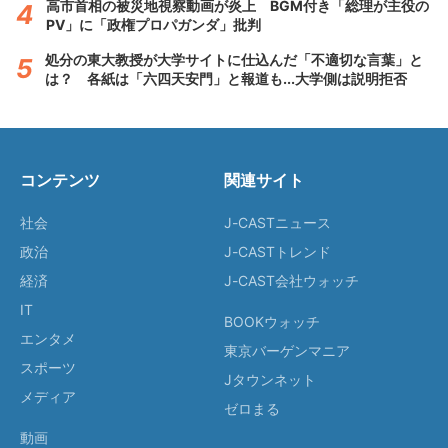
高市首相の被災地視察動画が炎上 BGM付き「総理が主役の
PV」に「政権プロパガンダ」批判
処分の東大教授が大学サイトに仕込んだ「不適切な言葉」と
は？ 各紙は「六四天安門」と報道も...大学側は説明拒否
コンテンツ
関連サイト
社会
J-CASTニュース
政治
J-CASTトレンド
経済
J-CAST会社ウォッチ
IT
BOOKウォッチ
エンタメ
東京バーゲンマニア
スポーツ
Jタウンネット
メディア
ゼロまる
動画