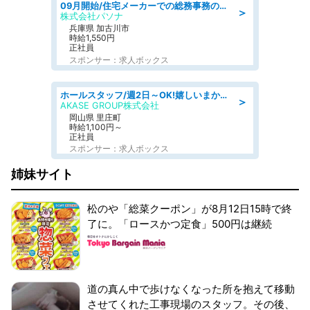
09月開始/住宅メーカーでの総務事務のお仕事/駅近/車通勤可/一般事務/人事労務
＞
株式会社パソナ
兵庫県 加古川市
時給1,550円
正社員
スポンサー：求人ボックス
ホールスタッフ/週2日～OK!嬉しいまかない付き/岡山県/浅口郡里庄町
＞
AKASE GROUP株式会社
岡山県 里庄町
時給1,100円～
正社員
スポンサー：求人ボックス
姉妹サイト
松のや「総菜クーポン」が8月12日15時で終
了に。「ロースかつ定食」500円は継続
道の真ん中で歩けなくなった所を抱えて移動
させてくれた工事現場のスタッフ。その後、