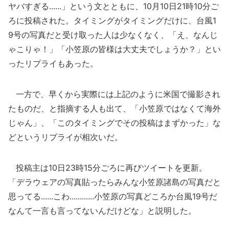
ヤバすぎる......」という文とともに、10月10日21時10分ご
ろに投稿された。タイミングがタイミングだけに、台風1
9号の写真だと受け取った人は少なくなく、「え、なんじ
ゃこりゃ！」「小笠原の皆様は大丈夫でしょうか？」とい
ったリプライもあった。
一方で、早くから実際には上記のように米国で撮影され
たものだ、と指摘する人も出て、「小笠原ではなくて海外
じゃん」、「このタイミングでその投稿はまずかった」な
どというリプライが相次いだ。
投稿主は10日23時15分ごろに再びツイートを更新。
「デラウェアの写真貼ったらみんな小笠原諸島の写真だと
思ってる......こわ............小笠原の写真どころか台風19号だ
なんて一言も言ってないんだけどな」と説明した。