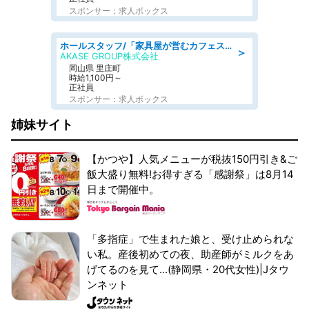
スポンサー：求人ボックス
ホールスタッフ/「家具屋が営むカフェスタッフ!」週2日～OK!嬉しいまかない付き/岡山県/浅口郡里庄町
＞
AKASE GROUP株式会社
岡山県 里庄町
時給1,100円～
正社員
スポンサー：求人ボックス
姉妹サイト
【かつや】人気メニューが税抜150円引き&ご
飯大盛り無料!お得すぎる「感謝祭」は8月14
日まで開催中。
「多指症」で生まれた娘と、受け止められな
い私。産後初めての夜、助産師がミルクをあ
げてるのを見て...(静岡県・20代女性)|Jタウ
ンネット