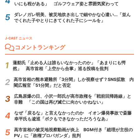
いにも程がある」 ゴルフウェア姿と雰囲気変わって
ダレノガレ明美、被災地炊き出しで細やかな心遣い...「並ん
でくれた子やとりにきてくれた子にシールを」
J-CAST ニュース
コメントランキング
蓮舫氏「止める人は誰もいなかったのか」「あまりにも愕
然」 高市首相「上空から合掌」巡る投稿を批判
高市首相の熊本避難所「3分間」しか視察せず？SNS拡散 内
閣広報官「51分間」だと否定
広島原爆の日、小沢一郎氏が高市政権を「戦前回帰路線」と
非難 「この国は再び滅亡に向かいかねない」
なぜ「戻るな」と言えなかったのか イオン爆発事故で斎藤
幸平氏も逡巡「ボクもできなかっただろうなあ」
高市首相の被災地視察動画が炎上 BGM付き「総理が主役の
PV」に「政権プロパガンダ」批判