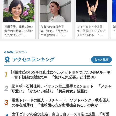
三田寛子、優雅な淡い
加藤茶の45歳年下
フィギュア・中井亜
制
黄色の着物姿で上品な
妻・綾菜、「美文字」
美、華麗にトリプルア
う
たたずまいで ...
手書き勉強ノート...
クセル決める 「...
一
J-CAST ニュース
アクセスランキング
もっと見る
顔面付近の155キロ直球にヘルメット叩きつけたDeNAルーキ
ー宮下朝陽に擁護の声 「負けん気必要」と球団OB
元卓球・石川佳純、イケメン陸上選手と2ショット 「メチャ
可愛い」「かわいい笑顔」「美男美女」話題に
電撃トレードの巨人・リチャード、ソフトバンク・秋広優人
の存在感薄れ...「他球団の方が出場機会ある」の声が
女子ゴルフの金沢志奈、肩出し白ノースリ姿に反響...「可愛