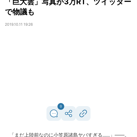
「巨大雲」写真が3万RT、ツイッター
で物議も
2019.10.11 19:26
0
「まだ上陸前なのに小笠原諸島ヤバすぎる......」――。