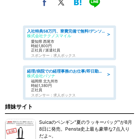
入社特典58万円、寮費完備で無料!デンソーで働こう!自動車工場で小型部品の検査業務 denso aichi
＞
株式会社テクノスマイル
愛知県 西尾市
時給1,800円
正社員 / 派遣社員
スポンサー：求人ボックス
経理/病院での経理事務のお仕事/即日勤務可/車通勤可/経理/一般事務
＞
株式会社パソナ
福岡県 北九州市
時給1,380円
正社員
スポンサー：求人ボックス
姉妹サイト
Suicaのペンギン"夏のラッキーバッグ"が8月
8日に発売。Pensta史上最も豪華な7点入り
だよ~。