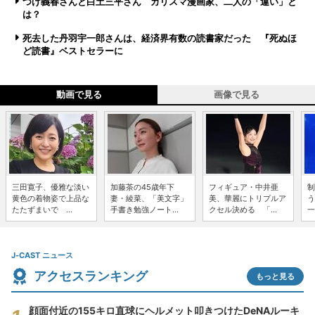
つげ義春さんと白土三平さん カリスマ漫画家、二人の「違い」と
は？
死去した丹羽宇一郎さんは、経済界有数の読書家だった 『死ぬほ
ど読書』ベストセラーに
動画で見る
画像で見る
三田寛子、優雅な淡い
加藤茶の45歳年下
フィギュア・中井亜
制
黄色の着物姿で上品な
妻・綾菜、「美文字」
美、華麗にトリプルア
う
たたずまいで ...
手書き勉強ノート...
クセル決める 「...
一
J-CAST ニュース
アクセスランキング
もっと見る
顔面付近の155キロ直球にヘルメット叩きつけたDeNAルーキ