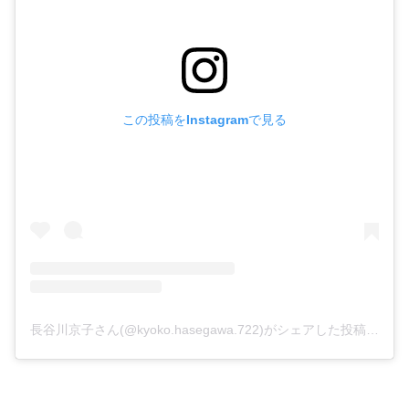
この投稿をInstagramで見る
長谷川京子さん(@kyoko.hasegawa.722)がシェアした投稿
-
201