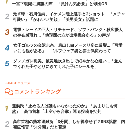
ー宮下朝陽に擁護の声 「負けん気必要」と球団OB
元卓球・石川佳純、イケメン陸上選手と2ショット 「メチャ
可愛い」「かわいい笑顔」「美男美女」話題に
電撃トレードの巨人・リチャード、ソフトバンク・秋広優人
の存在感薄れ...「他球団の方が出場機会ある」の声が
女子ゴルフの金沢志奈、肩出し白ノースリ姿に反響...「可愛
いにも程がある」 ゴルフウェア姿と雰囲気変わって
ダレノガレ明美、被災地炊き出しで細やかな心遣い...「並ん
でくれた子やとりにきてくれた子にシールを」
J-CAST ニュース
コメントランキング
蓮舫氏「止める人は誰もいなかったのか」「あまりにも愕
然」 高市首相「上空から合掌」巡る投稿を批判
高市首相の熊本避難所「3分間」しか視察せず？SNS拡散 内
閣広報官「51分間」だと否定