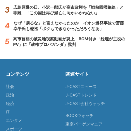
広島原爆の日、小沢一郎氏が高市政権を「戦前回帰路線」と
非難 「この国は再び滅亡に向かいかねない」
なぜ「戻るな」と言えなかったのか イオン爆発事故で斎藤
幸平氏も逡巡「ボクもできなかっただろうなあ」
高市首相の被災地視察動画が炎上 BGM付き「総理が主役の
PV」に「政権プロパガンダ」批判
コンテンツ
関連サイト
社会
J-CASTニュース
政治
J-CASTトレンド
経済
J-CAST会社ウォッチ
IT
BOOKウォッチ
エンタメ
東京バーゲンマニア
スポーツ