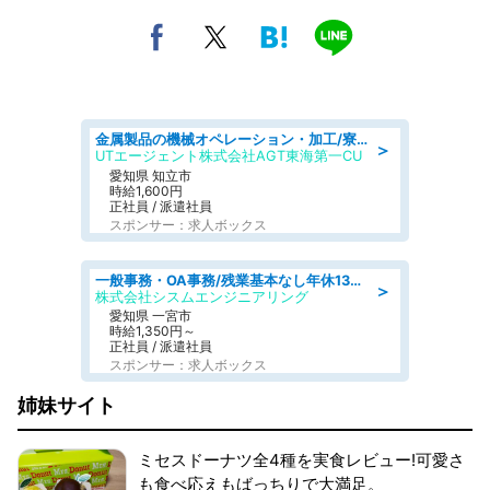
金属製品の機械オペレーション・加工/寮完備/日払い/工場・製造
＞
UTエージェント株式会社AGT東海第一CU
愛知県 知立市
時給1,600円
正社員 / 派遣社員
スポンサー：求人ボックス
一般事務・OA事務/残業基本なし年休130日社保完備の一般・調達事務
＞
株式会社シスムエンジニアリング
愛知県 一宮市
時給1,350円～
正社員 / 派遣社員
スポンサー：求人ボックス
姉妹サイト
ミセスドーナツ全4種を実食レビュー!可愛さ
も食べ応えもばっちりで大満足。