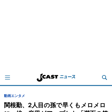
動画
エンタメ
関根勤、2人目の孫で早くもメロメロ