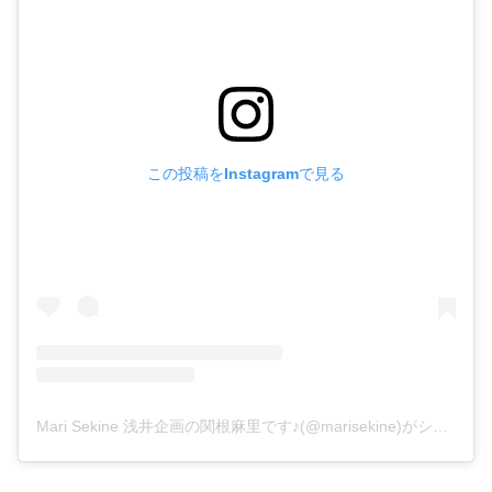
この投稿をInstagramで見る
Mari Sekine 浅井企画の関根麻里です♪(@marisekine)がシェアした投稿