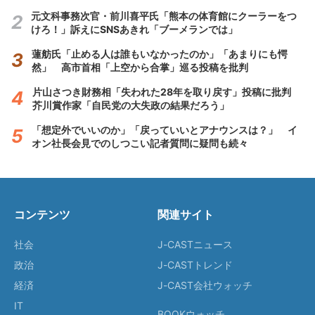
元文科事務次官・前川喜平氏「熊本の体育館にクーラーをつ
けろ！」訴えにSNSあきれ「ブーメランでは」
蓮舫氏「止める人は誰もいなかったのか」「あまりにも愕
然」 高市首相「上空から合掌」巡る投稿を批判
片山さつき財務相「失われた28年を取り戻す」投稿に批判
芥川賞作家「自民党の大失政の結果だろう」
「想定外でいいのか」「戻っていいとアナウンスは？」 イ
オン社長会見でのしつこい記者質問に疑問も続々
コンテンツ
関連サイト
社会
J-CASTニュース
政治
J-CASTトレンド
経済
J-CAST会社ウォッチ
IT
BOOKウォッチ