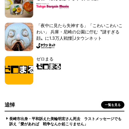
「夜中に見たら失神する」「こわいこわいこ
わい」 兵庫・尼崎の公園に佇む〝謎すぎる
顔〟に1.3万人戦慄|Jタウンネット
ゼロまる
追悼
一覧を見る
長崎市出身・平和訴えた美輪明宏さん死去 ラストメッセージでも
訴え「愛があれば 戦争なんか起こりません」