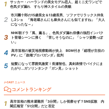
サッカー・ハーランドの美女モデル恋人、超ミニ丈ワンピで
色気ダダ漏れ すらり神スタイルの美貌
市川團十郎の15歳長女＆13歳長男、ソファでリラックス仲良
し2ショ 「海老蔵さんにも麻央さんにも似てますね」「大人
になったな～」
NHK朝ドラ「風、薫る」、色気ダダ漏れ俳優の強烈インパク
ト登場シーンに沸く 「苦しそうなのに」「シャツ姿艶っぽ
い」
高市首相の被災地視察動画が炎上 BGM付き「総理が主役の
PV」に「政権プロパガンダ」批判
短髪になって雰囲気激変！長瀬智也、真剣表情でバイクにま
たがり...ガソリンタンク「ガン見」ショット
J-CAST ニュース
コメントランキング
高市首相の熊本避難所「3分間」しか視察せず？SNS拡散 内
閣広報官「51分間」だと否定