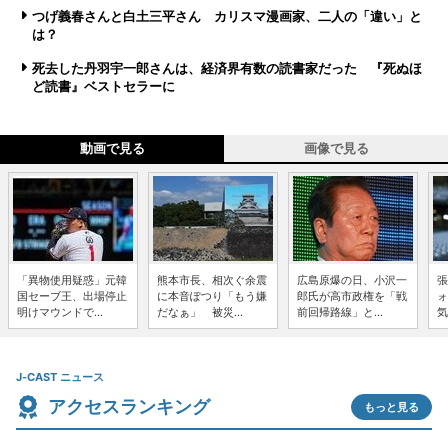
つげ義春さんと白土三平さん カリスマ漫画家、二人の「違い」と
は？
死去した丹羽宇一郎さんは、経済界有数の読書家だった 『死ぬほ
ど読書』ベストセラーに
動画で見る
画像で見る
「異物使用疑惑」元韓
熊本市長、相次ぐ余震
広島原爆の日、小沢一
張
国セーブ王、出場停止
に本音ぽつり「もう嫌
郎氏が高市政権を「戦
ォ
明けマウンドで...
だなぁ」 被災...
前回帰路線」と...
気
J-CAST ニュース
アクセスランキング
もっと見る