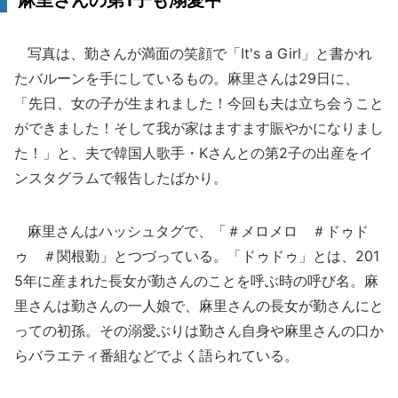
麻里さんの第1子も溺愛中
写真は、勤さんが満面の笑顔で「It's a Girl」と書かれ
たバルーンを手にしているもの。麻里さんは29日に、
「先日、女の子が生まれました！今回も夫は立ち会うこと
ができました！そして我が家はますます賑やかになりまし
た！」と、夫で韓国人歌手・Kさんとの第2子の出産をイ
ンスタグラムで報告したばかり。
麻里さんはハッシュタグで、「＃メロメロ ＃ドゥド
ゥ ＃関根勤」とつづっている。「ドゥドゥ」とは、201
5年に産まれた長女が勤さんのことを呼ぶ時の呼び名。麻
里さんは勤さんの一人娘で、麻里さんの長女が勤さんにと
っての初孫。その溺愛ぶりは勤さん自身や麻里さんの口か
らバラエティ番組などでよく語られている。