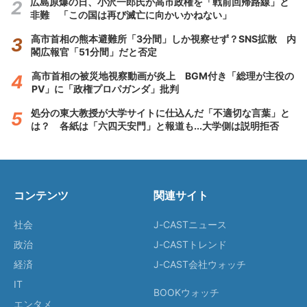
広島原爆の日、小沢一郎氏が高市政権を「戦前回帰路線」と
非難 「この国は再び滅亡に向かいかねない」
高市首相の熊本避難所「3分間」しか視察せず？SNS拡散 内
閣広報官「51分間」だと否定
高市首相の被災地視察動画が炎上 BGM付き「総理が主役の
PV」に「政権プロパガンダ」批判
処分の東大教授が大学サイトに仕込んだ「不適切な言葉」と
は？ 各紙は「六四天安門」と報道も...大学側は説明拒否
コンテンツ
関連サイト
社会
J-CASTニュース
政治
J-CASTトレンド
経済
J-CAST会社ウォッチ
IT
BOOKウォッチ
エンタメ