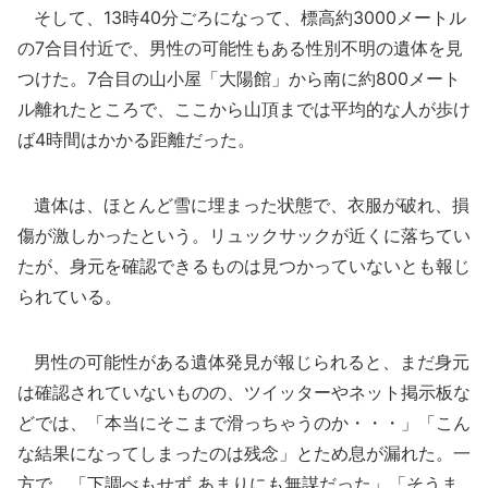
そして、13時40分ごろになって、標高約3000メートル
の7合目付近で、男性の可能性もある性別不明の遺体を見
つけた。7合目の山小屋「大陽館」から南に約800メート
ル離れたところで、ここから山頂までは平均的な人が歩け
ば4時間はかかる距離だった。
遺体は、ほとんど雪に埋まった状態で、衣服が破れ、損
傷が激しかったという。リュックサックが近くに落ちてい
たが、身元を確認できるものは見つかっていないとも報じ
られている。
男性の可能性がある遺体発見が報じられると、まだ身元
は確認されていないものの、ツイッターやネット掲示板な
どでは、「本当にそこまで滑っちゃうのか・・・」「こん
な結果になってしまったのは残念」とため息が漏れた。一
方で、「下調べもせず あまりにも無謀だった」「そうま