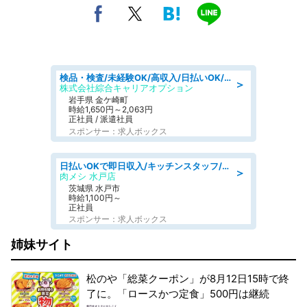
検品・検査/未経験OK/高収入/日払いOK/交替制/20・30・40代活躍中
＞
株式会社綜合キャリアオプション
岩手県 金ケ崎町
時給1,650円～2,063円
正社員 / 派遣社員
スポンサー：求人ボックス
日払いOKで即日収入/キッチンスタッフ/デリバリー業務など、自己成長可能な幅広い仕事に挑戦!髪型自由&ピアス・ネイルOK/茨城県/水戸市
＞
肉メシ 水戸店
茨城県 水戸市
時給1,100円～
正社員
スポンサー：求人ボックス
姉妹サイト
松のや「総菜クーポン」が8月12日15時で終
了に。「ロースかつ定食」500円は継続