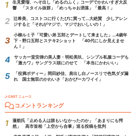
生見愛瑠、へそ出し「めるのふく」コーデでかわいすぎ大反
響 「スタイル抜群」「めっちゃお洒落」「最高！」
辻希美、コストコに行くたびに買って...大絶賛 少しアレン
ジすると「それがマジで、マジでおいしいの！」
小柳ルミ子「可愛い弟 五郎とデートして来ました」...4歳年
下・野口五郎とステキ2ショット 「40代にしか見えませ
ん！」
サッカー堂安律の美人妻・明松美玖、シンプル私服コーデも
「激カワ」サングラス頭にのせて 「本当にかわいい」
「役満ボディー」岡田紗佳、肩出し白ノースリで色気ダダ漏
れ 国士無双のかわいさ「おかぴーカワイイ」
J-CAST ニュース
コメントランキング
蓮舫氏「止める人は誰もいなかったのか」「あまりにも愕
然」 高市首相「上空から合掌」巡る投稿を批判