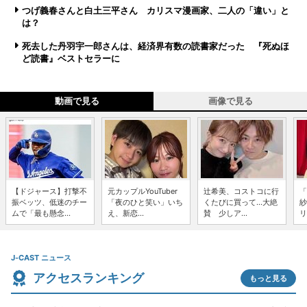
つげ義春さんと白土三平さん カリスマ漫画家、二人の「違い」と
は？
死去した丹羽宇一郎さんは、経済界有数の読書家だった 『死ぬほ
ど読書』ベストセラーに
動画で見る
画像で見る
【ドジャース】打撃不
元カップルYouTuber
辻希美、コストコに行
「
振ベッツ、低迷のチー
「夜のひと笑い」いち
くたびに買って...大絶
紗
ムで「最も懸念...
え、新恋...
賛 少しア...
リ
J-CAST ニュース
アクセスランキング
もっと見る