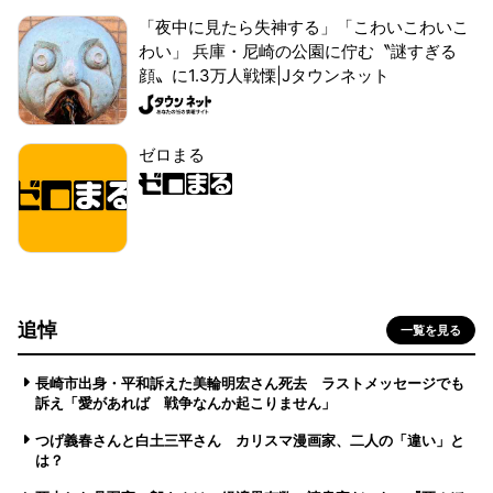
「夜中に見たら失神する」「こわいこわいこ
わい」 兵庫・尼崎の公園に佇む〝謎すぎる
顔〟に1.3万人戦慄|Jタウンネット
ゼロまる
追悼
一覧を見る
長崎市出身・平和訴えた美輪明宏さん死去 ラストメッセージでも
訴え「愛があれば 戦争なんか起こりません」
つげ義春さんと白土三平さん カリスマ漫画家、二人の「違い」と
は？