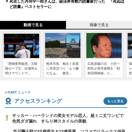
死去した丹羽宇一郎さんは、経済界有数の読書家だった 『死ぬほ
ど読書』ベストセラーに
動画で見る
画像で見る
「異物使用疑惑」元韓
熊本市長、相次ぐ余震
広島原爆の日、小沢一
張
国セーブ王、出場停止
に本音ぽつり「もう嫌
郎氏が高市政権を「戦
ォ
明けマウンドで...
だなぁ」 被災...
前回帰路線」と...
気
J-CAST ニュース
アクセスランキング
もっと見る
サッカー・ハーランドの美女モデル恋人、超ミニ丈ワンピで
色気ダダ漏れ すらり神スタイルの美貌
市川團十郎の15歳長女＆13歳長男、ソファでリラックス仲良