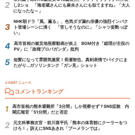
し2ショ 「海老蔵さんにも麻央さんにも似てますね」「大人
になったな～」
NHK朝ドラ「風、薫る」、色気ダダ漏れ俳優の強烈インパク
ト登場シーンに沸く 「苦しそうなのに」「シャツ姿艶っぽ
い」
高市首相の被災地視察動画が炎上 BGM付き「総理が主役の
PV」に「政権プロパガンダ」批判
短髪になって雰囲気激変！長瀬智也、真剣表情でバイクにま
たがり...ガソリンタンク「ガン見」ショット
J-CAST ニュース
コメントランキング
高市首相の熊本避難所「3分間」しか視察せず？SNS拡散 内
閣広報官「51分間」だと否定
元文科事務次官・前川喜平氏「熊本の体育館にクーラーをつ
けろ！」訴えにSNSあきれ「ブーメランでは」