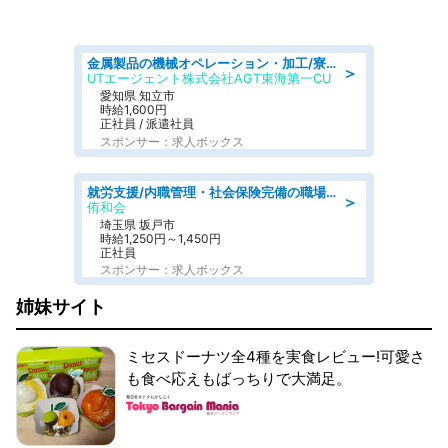
金属製品の機械オペレーション・加工/寮完備/日払い/工場・製造
＞
UTエージェント株式会社AGT東海第一CU
愛知県 知立市
時給1,600円
正社員 / 派遣社員
スポンサー：求人ボックス
就労支援/内職管理・社会保険完備の職場で生活支援員
＞
侑和会
埼玉県 坂戸市
時給1,250円～1,450円
正社員
スポンサー：求人ボックス
姉妹サイト
ミセスドーナツ全4種を実食レビュー!可愛さ
も食べ応えもばっちりで大満足。