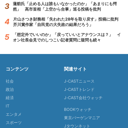
蓮舫氏「止める人は誰もいなかったのか」「あまりにも愕
然」 高市首相「上空から合掌」巡る投稿を批判
片山さつき財務相「失われた28年を取り戻す」投稿に批判
芥川賞作家「自民党の大失政の結果だろう」
「想定外でいいのか」「戻っていいとアナウンスは？」 イ
オン社長会見でのしつこい記者質問に疑問も続々
コンテンツ
関連サイト
社会
J-CASTニュース
政治
J-CASTトレンド
経済
J-CAST会社ウォッチ
IT
BOOKウォッチ
エンタメ
東京バーゲンマニア
スポーツ
Jタウンネット