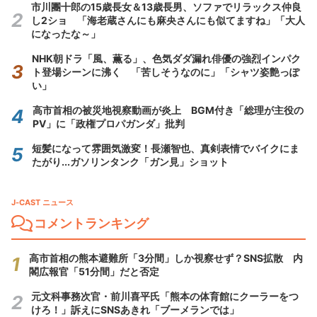
市川團十郎の15歳長女＆13歳長男、ソファでリラックス仲良
し2ショ 「海老蔵さんにも麻央さんにも似てますね」「大人
になったな～」
NHK朝ドラ「風、薫る」、色気ダダ漏れ俳優の強烈インパク
ト登場シーンに沸く 「苦しそうなのに」「シャツ姿艶っぽ
い」
高市首相の被災地視察動画が炎上 BGM付き「総理が主役の
PV」に「政権プロパガンダ」批判
短髪になって雰囲気激変！長瀬智也、真剣表情でバイクにま
たがり...ガソリンタンク「ガン見」ショット
J-CAST ニュース
コメントランキング
高市首相の熊本避難所「3分間」しか視察せず？SNS拡散 内
閣広報官「51分間」だと否定
元文科事務次官・前川喜平氏「熊本の体育館にクーラーをつ
けろ！」訴えにSNSあきれ「ブーメランでは」