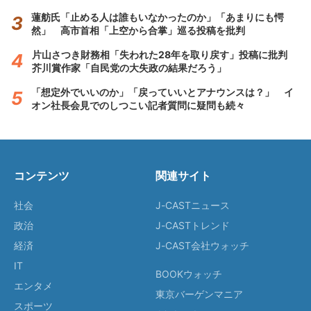
蓮舫氏「止める人は誰もいなかったのか」「あまりにも愕
然」 高市首相「上空から合掌」巡る投稿を批判
片山さつき財務相「失われた28年を取り戻す」投稿に批判
芥川賞作家「自民党の大失政の結果だろう」
「想定外でいいのか」「戻っていいとアナウンスは？」 イ
オン社長会見でのしつこい記者質問に疑問も続々
コンテンツ
関連サイト
社会
J-CASTニュース
政治
J-CASTトレンド
経済
J-CAST会社ウォッチ
IT
BOOKウォッチ
エンタメ
東京バーゲンマニア
スポーツ