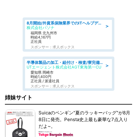
8月開始/外資系保険業界でのITヘルプデスク業務/駅近/即日勤務可/ヘルプデスク
＞
株式会社パソナ
福岡県 北九州市
時給4,167円
正社員
スポンサー：求人ボックス
半導体製品の加工・組付け・検査/寮完備/日勤/日払い/工場・製造
＞
UTエージェント株式会社AGT東海第一CU
愛知県 岡崎市
時給1,400円
正社員 / 派遣社員
スポンサー：求人ボックス
姉妹サイト
Suicaのペンギン"夏のラッキーバッグ"が8月
8日に発売。Pensta史上最も豪華な7点入り
だよ~。