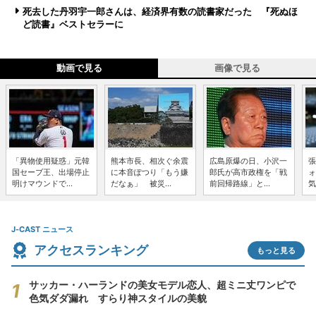
死去した丹羽宇一郎さんは、経済界有数の読書家だった 『死ぬほ
ど読書』ベストセラーに
動画で見る
画像で見る
「異物使用疑惑」元韓
熊本市長、相次ぐ余震
広島原爆の日、小沢一
張
国セーブ王、出場停止
に本音ぽつり「もう嫌
郎氏が高市政権を「戦
ォ
明けマウンドで...
だなぁ」 被災...
前回帰路線」と...
気
J-CAST ニュース
アクセスランキング
もっと見る
サッカー・ハーランドの美女モデル恋人、超ミニ丈ワンピで
色気ダダ漏れ すらり神スタイルの美貌