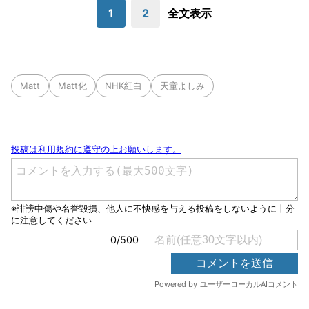
1
2
全文表示
Matt
Matt化
NHK紅白
天童よしみ