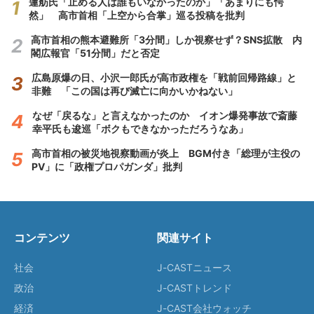
蓮舫氏「止める人は誰もいなかったのか」「あまりにも愕
然」 高市首相「上空から合掌」巡る投稿を批判
高市首相の熊本避難所「3分間」しか視察せず？SNS拡散 内
閣広報官「51分間」だと否定
広島原爆の日、小沢一郎氏が高市政権を「戦前回帰路線」と
非難 「この国は再び滅亡に向かいかねない」
なぜ「戻るな」と言えなかったのか イオン爆発事故で斎藤
幸平氏も逡巡「ボクもできなかっただろうなあ」
高市首相の被災地視察動画が炎上 BGM付き「総理が主役の
PV」に「政権プロパガンダ」批判
コンテンツ
関連サイト
社会
J-CASTニュース
政治
J-CASTトレンド
経済
J-CAST会社ウォッチ