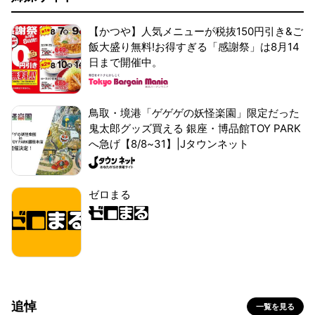
【かつや】人気メニューが税抜150円引き&ご
飯大盛り無料!お得すぎる「感謝祭」は8月14
日まで開催中。
鳥取・境港「ゲゲゲの妖怪楽園」限定だった
鬼太郎グッズ買える 銀座・博品館TOY PARK
へ急げ【8/8~31】|Jタウンネット
ゼロまる
追悼
一覧を見る