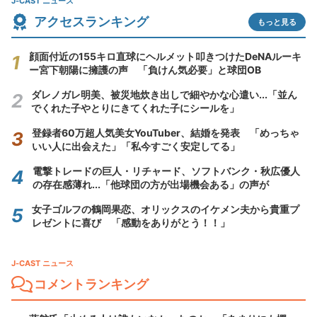
J-CAST ニュース
アクセスランキング
もっと見る
顔面付近の155キロ直球にヘルメット叩きつけたDeNAルーキ
ー宮下朝陽に擁護の声 「負けん気必要」と球団OB
ダレノガレ明美、被災地炊き出しで細やかな心遣い...「並ん
でくれた子やとりにきてくれた子にシールを」
登録者60万超人気美女YouTuber、結婚を発表 「めっちゃ
いい人に出会えた」「私今すごく安定してる」
電撃トレードの巨人・リチャード、ソフトバンク・秋広優人
の存在感薄れ...「他球団の方が出場機会ある」の声が
女子ゴルフの鶴岡果恋、オリックスのイケメン夫から貴重プ
レゼントに喜び 「感動をありがとう！！」
J-CAST ニュース
コメントランキング