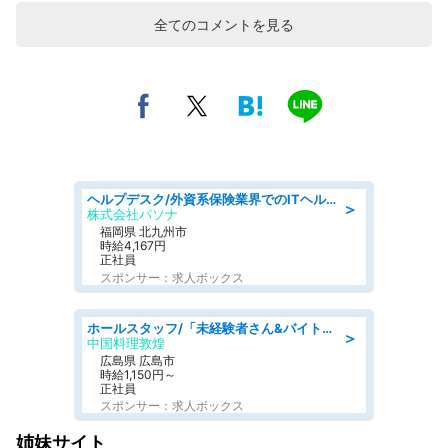
全てのコメントを見る
ヘルプデスク/外資系保険業界でのITヘルプデスク業務/駅近/即日勤務可/ヘルプデスク
＞
株式会社パソナ
福岡県 北九州市
時給4,167円
正社員
スポンサー：求人ボックス
ホールスタッフ/「未経験者さん&バイトデビューも大歓迎」残業ほぼなし×1日3時間〜勤務OK!フォロー体制も充実/広島県/広島市南区
＞
中国料理敦煌
広島県 広島市
時給1,150円～
正社員
スポンサー：求人ボックス
姉妹サイト