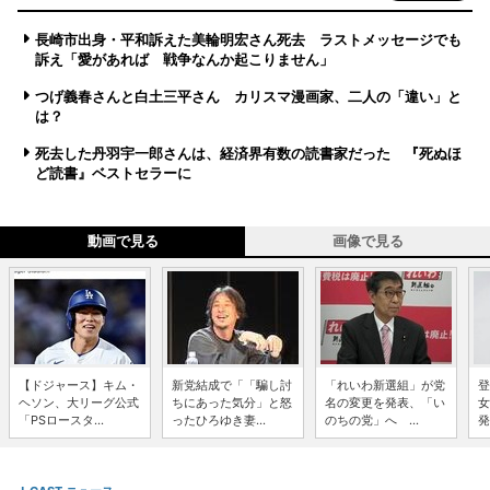
長崎市出身・平和訴えた美輪明宏さん死去 ラストメッセージでも
訴え「愛があれば 戦争なんか起こりません」
つげ義春さんと白土三平さん カリスマ漫画家、二人の「違い」と
は？
死去した丹羽宇一郎さんは、経済界有数の読書家だった 『死ぬほ
ど読書』ベストセラーに
動画で見る
画像で見る
【ドジャース】キム・
新党結成で「「騙し討
「れいわ新選組」が党
登
ヘソン、大リーグ公式
ちにあった気分」と怒
名の変更を発表、「い
女
「PSロースタ...
ったひろゆき妻...
のちの党」へ ...
発