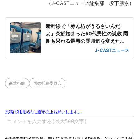
（J-CASTニュース編集部 坂下朋永）
新幹線で「赤ん坊がうるさいんだ
よ」突然始まった50代男性の説教 周
囲も呆れる最悪の雰囲気を変えた
「一喝」
J-CASTニュース
商業捕鯨
国際捕鯨委員会