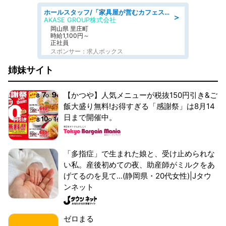
ホールスタッフ/「家具屋が営むカフェスタッフ!」週2日～OK!嬉しいまかない付き/岡山県/浅口郡里庄町
＞
AKASE GROUP株式会社
岡山県 里庄町
時給1,100円～
正社員
スポンサー：求人ボックス
姉妹サイト
【かつや】人気メニューが税抜150円引き&ご
飯大盛り無料!お得すぎる「感謝祭」は8月14
日まで開催中。
「多指症」で生まれた娘と、受け止められな
い私。産後初めての夜、助産師がミルクをあ
げてるのを見て...(静岡県・20代女性)|Jタウ
ンネット
ゼロまる