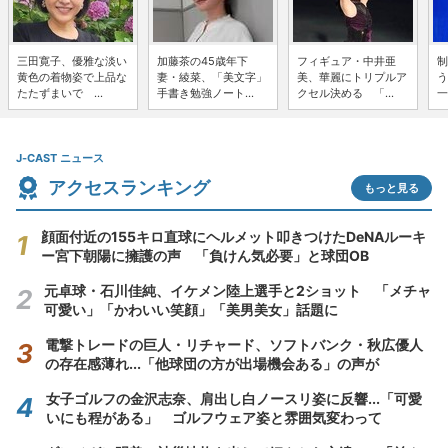
三田寛子、優雅な淡い
加藤茶の45歳年下
フィギュア・中井亜
制
黄色の着物姿で上品な
妻・綾菜、「美文字」
美、華麗にトリプルア
う
たたずまいで ...
手書き勉強ノート...
クセル決める 「...
一
J-CAST ニュース
アクセスランキング
もっと見る
顔面付近の155キロ直球にヘルメット叩きつけたDeNAルーキ
ー宮下朝陽に擁護の声 「負けん気必要」と球団OB
元卓球・石川佳純、イケメン陸上選手と2ショット 「メチャ
可愛い」「かわいい笑顔」「美男美女」話題に
電撃トレードの巨人・リチャード、ソフトバンク・秋広優人
の存在感薄れ...「他球団の方が出場機会ある」の声が
女子ゴルフの金沢志奈、肩出し白ノースリ姿に反響...「可愛
いにも程がある」 ゴルフウェア姿と雰囲気変わって