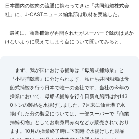
日本国内の鯨肉の流通に携わってきた「共同船舶株式会
社」に、J-CASTニュ－ス編集部は取材を実施した。
最初に、商業捕鯨が再開されたがスーパーで鯨肉は見か
けないように思えてしまう点について聞いてみると、
「まず、我が国における捕鯨は『母船式捕鯨業』と
『小型捕鯨業』に分けられます。私たち共同船舶は母
船式捕鯨を行う日本で唯一の会社です。当社の今年の
操業において、母船式捕鯨を行う日新丸船団は約143
0トンの製品を水揚げしました。7月末に仙台港で水
揚げした分の製品については、一部スーパーで『商業
捕鯨初物』としてお刺身用赤肉などが販売されており
ます。10月の操業終了時に下関港で水揚げした製品