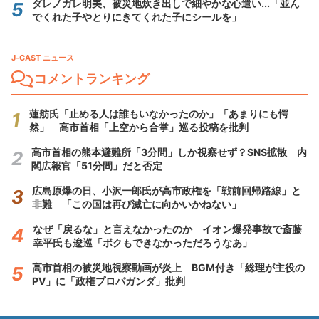
ダレノガレ明美、被災地炊き出しで細やかな心遣い...「並ん
でくれた子やとりにきてくれた子にシールを」
J-CAST ニュース
コメントランキング
蓮舫氏「止める人は誰もいなかったのか」「あまりにも愕
然」 高市首相「上空から合掌」巡る投稿を批判
高市首相の熊本避難所「3分間」しか視察せず？SNS拡散 内
閣広報官「51分間」だと否定
広島原爆の日、小沢一郎氏が高市政権を「戦前回帰路線」と
非難 「この国は再び滅亡に向かいかねない」
なぜ「戻るな」と言えなかったのか イオン爆発事故で斎藤
幸平氏も逡巡「ボクもできなかっただろうなあ」
高市首相の被災地視察動画が炎上 BGM付き「総理が主役の
PV」に「政権プロパガンダ」批判