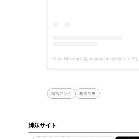
Anna Umemiya(@annaumemiya)がシェ
梅宮アンナ
梅宮辰夫
姉妹サイト