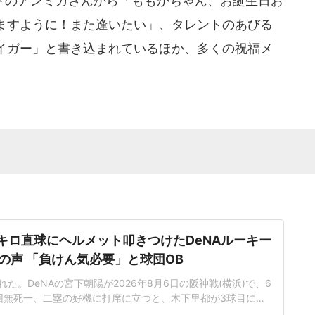
のアンミカさんから「ももかちゃん、お誕生日お
ますように！また逢いたい」、タレントのあびる
イガー」と書き込まれているほか、多くの祝福メ
5キロ直球にヘルメット叩きつけたDeNAルーキー
の声 「負けん気必要」と球団OB
た。DeNAの宮下朝陽が2026年8月6日の阪神戦(横浜)で、6
回無死一、二塁の好機に打席に立つと、木下里都が3球目に投
が顔面付近へ。もんどり打ってよけた宮下は怒りの表情を見せて