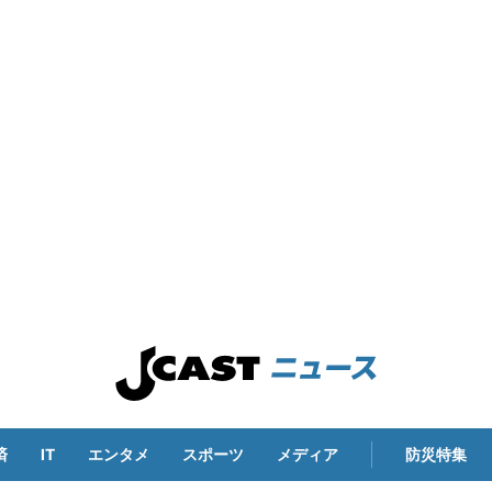
済
IT
エンタメ
スポーツ
メディア
防災特集