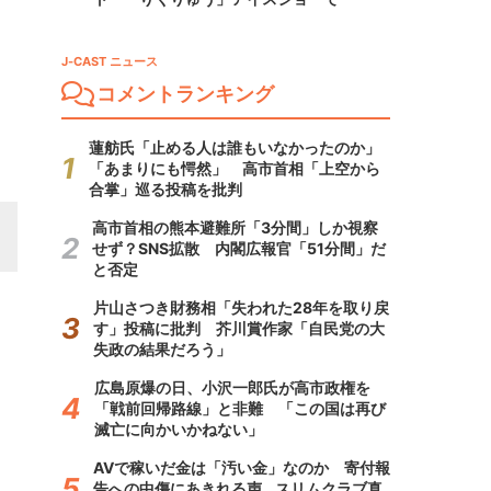
J-CAST ニュース
コメントランキング
蓮舫氏「止める人は誰もいなかったのか」
「あまりにも愕然」 高市首相「上空から
合掌」巡る投稿を批判
高市首相の熊本避難所「3分間」しか視察
せず？SNS拡散 内閣広報官「51分間」だ
と否定
片山さつき財務相「失われた28年を取り戻
す」投稿に批判 芥川賞作家「自民党の大
失政の結果だろう」
広島原爆の日、小沢一郎氏が高市政権を
「戦前回帰路線」と非難 「この国は再び
滅亡に向かいかねない」
AVで稼いだ金は「汚い金」なのか 寄付報
告への中傷にあきれる声...スリムクラブ真