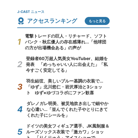
J-CAST ニュース
アクセスランキング
もっと見る
電撃トレードの巨人・リチャード、ソフト
バンク・秋広優人の存在感薄れ...「他球団
の方が出場機会ある」の声が
登録者60万超人気美女YouTuber、結婚を
発表 「めっちゃいい人に出会えた」「私
今すごく安定してる」
羽生結弦、美しいブルー基調の衣装で...
「ゆず」北川悠仁・岩沢厚治と3ショッ
ト ゆず×ゆづコラボにファン歓喜
ダレノガレ明美、被災地炊き出しで細やか
な心遣い...「並んでくれた子やとりにきて
くれた子にシールを」
ドイツの美女フィギュア選手、JK風制服＆
ルーズソックス衣装で「激カワ」ショッ
ト 「りくりゅう」アイスショーで