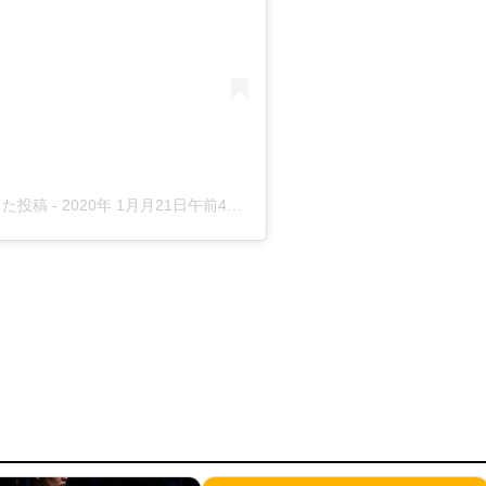
アした投稿
-
2020年 1月月21日午前4時14分PST