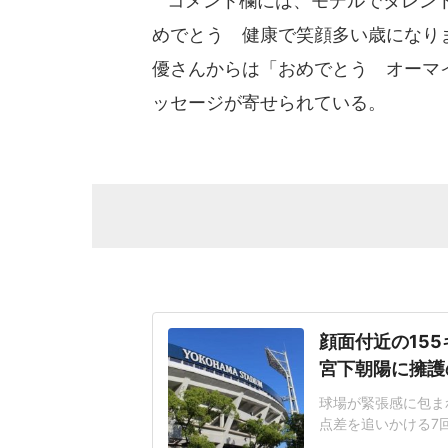
コメント欄には、モデルでタレント
めでとう 健康で笑顔多い歳になり
優さんからは「おめでとう オーマ
ッセージが寄せられている。
顔面付近の15
宮下朝陽に擁護
球場が緊張感に包まれ
点差を追いかける7
じた155キロ直球