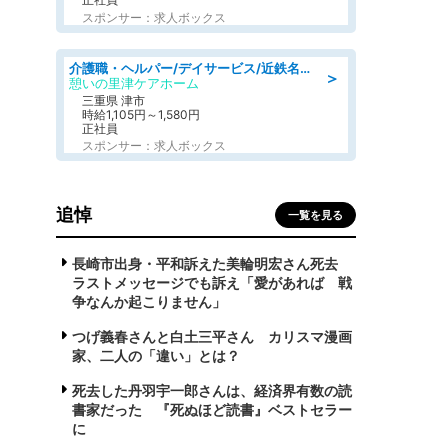
スポンサー：求人ボックス
介護職・ヘルパー/デイサービス/近鉄名古屋線 高田本山/津市/三重県
＞
憩いの里津ケアホーム
三重県 津市
時給1,105円～1,580円
正社員
スポンサー：求人ボックス
追悼
一覧を見る
長崎市出身・平和訴えた美輪明宏さん死去
ラストメッセージでも訴え「愛があれば 戦
争なんか起こりません」
つげ義春さんと白土三平さん カリスマ漫画
家、二人の「違い」とは？
死去した丹羽宇一郎さんは、経済界有数の読
書家だった 『死ぬほど読書』ベストセラー
に