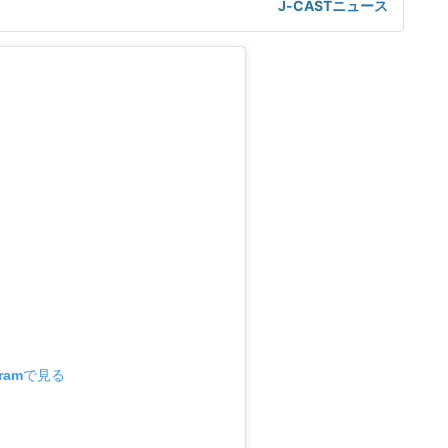
J-CASTニュース
けた。「熱くなってしまった部分があったのでしょう」前日5
球ずつを受け、この試合でも阪神のデルミス・ガルシアが2回
gramで見る