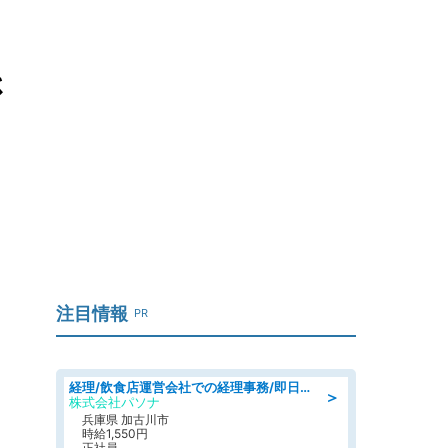
さ
注目情報
PR
経理/飲食店運営会社での経理事務/即日勤務可/車通勤可/経理/一般事務
＞
株式会社パソナ
兵庫県 加古川市
時給1,550円
正社員