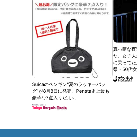
真っ暗な夜
た、女子大
に乗ってた
県・50代女
Suicaのペンギン"夏のラッキーバッ
グ"が8月8日に発売。Pensta史上最も
豪華な7点入りだよ~。