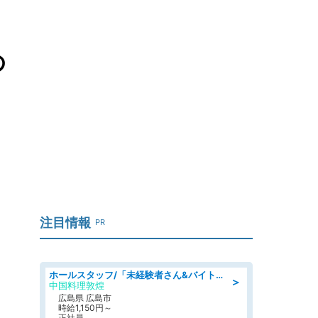
の
注目情報
PR
ホールスタッフ/「未経験者さん&バイトデビューも大歓迎」残業ほぼなし×1日3時間〜勤務OK!フォロー体制も充実/広島県/広島市南区
＞
中国料理敦煌
広島県 広島市
時給1,150円～
正社員