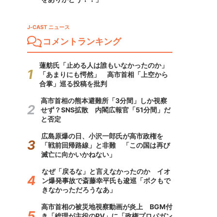
J-CAST ニュース
コメントランキング
蓮舫氏「止める人は誰もいなかったのか」
「あまりにも愕然」 高市首相「上空から
合掌」巡る投稿を批判
高市首相の熊本避難所「3分間」しか視察
せず？SNS拡散 内閣広報官「51分間」だ
と否定
広島原爆の日、小沢一郎氏が高市政権を
「戦前回帰路線」と非難 「この国は再び
滅亡に向かいかねない」
なぜ「戻るな」と言えなかったのか イオ
ン爆発事故で斎藤幸平氏も逡巡「ボクもで
きなかっただろうなあ」
高市首相の被災地視察動画が炎上 BGM付
き「総理が主役のPV」に「政権プロパガン