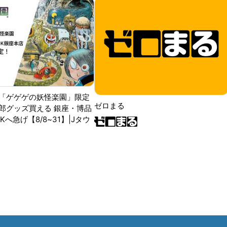
「ゲゲゲの妖怪楽園」限定
ゼロまる
郎グッズ買える 銀座・博品
RKへ急げ【8/8~31】|Jタウ