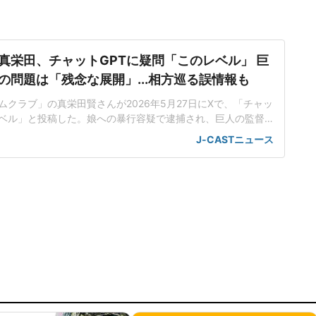
真栄田、チャットGPTに疑問「このレベル」 巨
の問題は「残念な展開」...相方巡る誤情報も
クラブ」の真栄田賢さんが2026年5月27日にXで、「チャッ
レベル」と投稿した。娘への暴行容疑で逮捕され、巨人の監督
助前監督について、チャットGPTに質問したスクリーンショ
J-CASTニュース
も添えたが、回答には誤情報も含まれていた。「内間さんも
...』って言ってるかもな(笑)」真栄田さんは26日にXで、
も