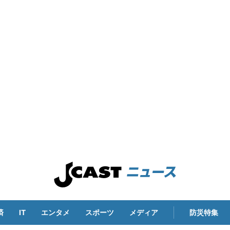
済
IT
エンタメ
スポーツ
メディア
防災特集