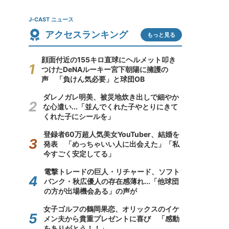
J-CAST ニュース
アクセスランキング
もっと見る
顔面付近の155キロ直球にヘルメット叩き
つけたDeNAルーキー宮下朝陽に擁護の
声 「負けん気必要」と球団OB
ダレノガレ明美、被災地炊き出しで細やか
な心遣い...「並んでくれた子やとりにきて
くれた子にシールを」
登録者60万超人気美女YouTuber、結婚を
発表 「めっちゃいい人に出会えた」「私
今すごく安定してる」
電撃トレードの巨人・リチャード、ソフト
バンク・秋広優人の存在感薄れ...「他球団
の方が出場機会ある」の声が
女子ゴルフの鶴岡果恋、オリックスのイケ
メン夫から貴重プレゼントに喜び 「感動
をありがとう！！」