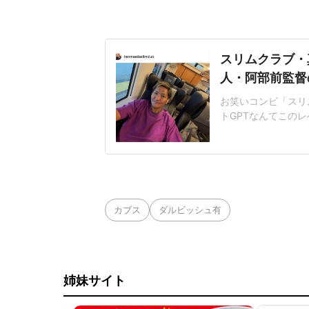
スリムクラブ・
人・阿部前監督
お笑いコンビ「スリム
トGPTなんてこの
を辞任した阿部慎之
ットとみられる画像
天国で『また世の中が
「本当に必要な虐待
カブス
ダルビッシュ有
姉妹サイト