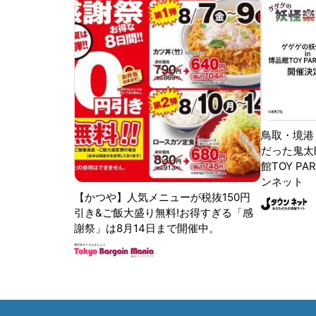
鳥取・境港
だった鬼太
館TOY PA
ンネット
【かつや】人気メニューが税抜150円
引き&ご飯大盛り無料!お得すぎる「感
謝祭」は8月14日まで開催中。