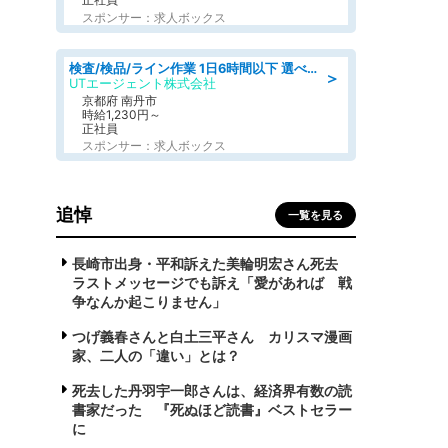
スポンサー：求人ボックス
検査/検品/ライン作業 1日6時間以下 選べる勤務時間 土日祝休 明るい髪色OK
＞
UTエージェント株式会社
京都府 南丹市
時給1,230円～
正社員
スポンサー：求人ボックス
追悼
一覧を見る
長崎市出身・平和訴えた美輪明宏さん死去
ラストメッセージでも訴え「愛があれば 戦
争なんか起こりません」
つげ義春さんと白土三平さん カリスマ漫画
家、二人の「違い」とは？
死去した丹羽宇一郎さんは、経済界有数の読
書家だった 『死ぬほど読書』ベストセラー
に