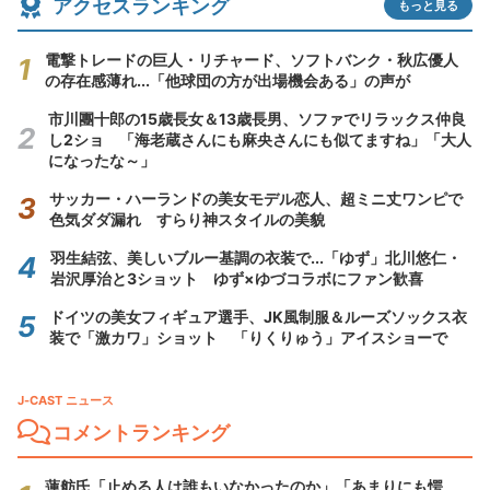
アクセスランキング
もっと見る
電撃トレードの巨人・リチャード、ソフトバンク・秋広優人
の存在感薄れ...「他球団の方が出場機会ある」の声が
市川團十郎の15歳長女＆13歳長男、ソファでリラックス仲良
し2ショ 「海老蔵さんにも麻央さんにも似てますね」「大人
になったな～」
サッカー・ハーランドの美女モデル恋人、超ミニ丈ワンピで
色気ダダ漏れ すらり神スタイルの美貌
羽生結弦、美しいブルー基調の衣装で...「ゆず」北川悠仁・
岩沢厚治と3ショット ゆず×ゆづコラボにファン歓喜
ドイツの美女フィギュア選手、JK風制服＆ルーズソックス衣
装で「激カワ」ショット 「りくりゅう」アイスショーで
J-CAST ニュース
コメントランキング
蓮舫氏「止める人は誰もいなかったのか」「あまりにも愕