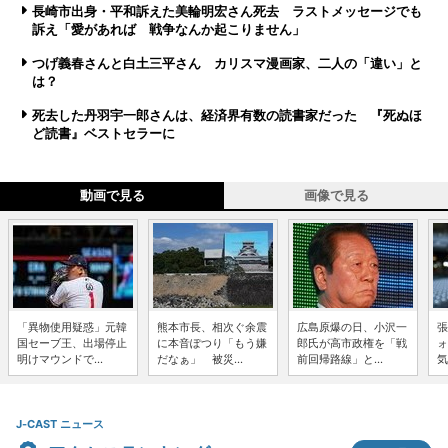
長崎市出身・平和訴えた美輪明宏さん死去 ラストメッセージでも
訴え「愛があれば 戦争なんか起こりません」
つげ義春さんと白土三平さん カリスマ漫画家、二人の「違い」と
は？
死去した丹羽宇一郎さんは、経済界有数の読書家だった 『死ぬほ
ど読書』ベストセラーに
動画で見る
画像で見る
「異物使用疑惑」元韓
熊本市長、相次ぐ余震
広島原爆の日、小沢一
張
国セーブ王、出場停止
に本音ぽつり「もう嫌
郎氏が高市政権を「戦
ォ
明けマウンドで...
だなぁ」 被災...
前回帰路線」と...
気
J-CAST ニュース