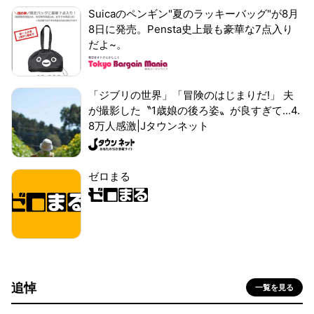
Suicaのペンギン"夏のラッキーバッグ"が8月
8日に発売。Pensta史上最も豪華な7点入り
だよ~。
「ジブリの世界」「冒険のはじまりだ!」 夫
が撮影した〝1歳娘の後ろ姿〟が良すぎて...4.
8万人感激|Jタウンネット
ゼロまる
追悼
一覧を見る