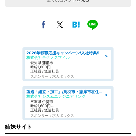
2026年転職応援キャンペーン!入社特典58万円/デンソーで働こう!自動車工場で小型部品の検査業務 denso aichi
＞
株式会社テクノスマイル
愛知県 蒲郡市
時給1,800円
正社員 / 派遣社員
スポンサー：求人ボックス
製造「組立・加工」/鳥羽市・志摩市在住者も活躍中土日休み 製造サポート
＞
株式会社シスムエンジニアリング
三重県 伊勢市
時給1,600円～
正社員 / 派遣社員
スポンサー：求人ボックス
姉妹サイト