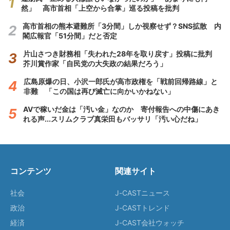
然」 高市首相「上空から合掌」巡る投稿を批判
高市首相の熊本避難所「3分間」しか視察せず？SNS拡散 内
閣広報官「51分間」だと否定
片山さつき財務相「失われた28年を取り戻す」投稿に批判
芥川賞作家「自民党の大失政の結果だろう」
広島原爆の日、小沢一郎氏が高市政権を「戦前回帰路線」と
非難 「この国は再び滅亡に向かいかねない」
AVで稼いだ金は「汚い金」なのか 寄付報告への中傷にあき
れる声...スリムクラブ真栄田もバッサリ「汚い心だね」
コンテンツ
関連サイト
社会
J-CASTニュース
政治
J-CASTトレンド
経済
J-CAST会社ウォッチ